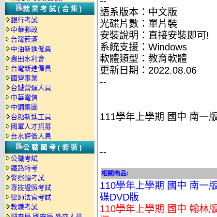
--
就業考試(合集)
語系版本：中文版
銀行考試
光碟片數：單片裝
中華郵政
安裝說明：直接安裝即可!
台灣菸酒
系統支援：Windows
中油新進僱員
軟體類型：教育軟體
農田水利會
台電新進僱員
更新日期：2022.08.06
國營事業
--
台鐵營運人員
中華電信
中鋼集團
111學年上學期 國中 南一
台糖新進工員
國軍人才招募
台水評價人員
公職國考(套裝)
--
公職考試
鐵路特考
相關商品:
警察類考試
110學年上學期 國中 南一
專技證照考試
碟DVD版
律師法官考試
教職考試
110學年上學期 國中 翰林版
調查局.國安局.外交人員