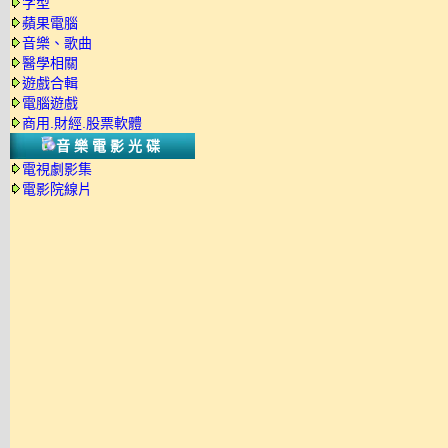
字型
蘋果電腦
音樂、歌曲
醫學相關
遊戲合輯
電腦遊戲
商用.財經.股票軟體
音樂電影光碟
電視劇影集
電影院線片