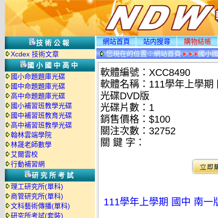
網站首頁
站内搜尋
購物結帳
技術公報
您現在的位置：
網站首頁
國小
Xcdex 技術文章
國小國中高中
軟體編號：XCC8490
國小命題題庫光碟
軟體名稱：111學年上學期 
國中命題題庫光碟
光碟DVD版
高中命題題庫光碟
國小補習班教學光碟
光碟片數：1
國中補習班教育光碟
銷售價格：$100
高中補習班教學光碟
關注次數：
32752
翰林雲端學院
關 鍵 字：
林晟老師數學
艾爾雲校
行動補習網
研究所考試
理工研究所(單科)
商管研究所(單科)
111學年上學期 國中 南一
文科藝術傳播(單科)
研究所考試(套裝)