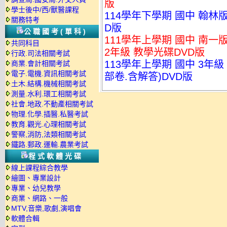
版
學士後中/西/獸醫課程
114學年下學期 國中 翰林
關務特考
D版
公職國考(單科)
111學年上學期 國中 南一
共同科目
2年級 教學光碟DVD版
行政.司法相關考試
113學年上學期 國中 3年級
商業.會計相關考試
電子.電機.資訊相關考試
部卷.含解答)DVD版
土木.結構.機械相關考試
測量.水利.環工相關考試
社會.地政.不動產相關考試
物理.化學.插醫.私醫考試
教育.觀光.心理相關考試
警察,消防,法類相關考試
鐵路.郵政.運輸.農業考試
程式軟體光碟
線上課程綜合教學
繪圖、專業設計
專業、幼兒教學
商業、網路、一般
MTV,音樂,歌劇,演唱會
軟體合輯