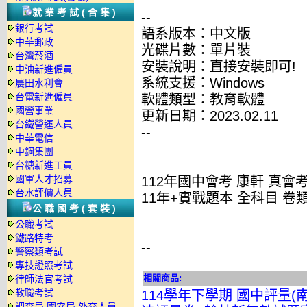
就業考試(合集)
--
銀行考試
語系版本：中文版
中華郵政
光碟片數：單片裝
台灣菸酒
安裝說明：直接安裝即可!
中油新進僱員
系統支援：Windows
農田水利會
台電新進僱員
軟體類型：教育軟體
國營事業
更新日期：2023.02.11
台鐵營運人員
--
中華電信
中鋼集團
台糖新進工員
國軍人才招募
112年國中會考 康軒 真會考
台水評價人員
11年+實戰題本 全科目 卷
公職國考(套裝)
公職考試
鐵路特考
--
警察類考試
專技證照考試
相關商品:
律師法官考試
教職考試
114學年下學期 國中評量(
調查局.國安局.外交人員