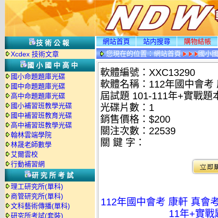
網站首頁
站内搜尋
購物結帳
技術公報
您現在的位置：
網站首頁
國小
Xcdex 技術文章
國小國中高中
軟體編號：XXC13290
國小命題題庫光碟
軟體名稱：112年國中會考 
國中命題題庫光碟
屆試題 101-111年+實戰
高中命題題庫光碟
國小補習班教學光碟
光碟片數：1
國中補習班教育光碟
銷售價格：$200
高中補習班教學光碟
關注次數：
22539
翰林雲端學院
關 鍵 字：
林晟老師數學
艾爾雲校
行動補習網
研究所考試
理工研究所(單科)
商管研究所(單科)
112年國中會考 康軒 真會考
文科藝術傳播(單科)
11年+實戰
研究所考試(套裝)