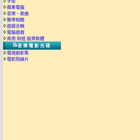
字型
蘋果電腦
音樂、歌曲
醫學相關
遊戲合輯
電腦遊戲
商用.財經.股票軟體
音樂電影光碟
電視劇影集
電影院線片