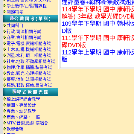
達評量卷+翰林新無敵試題寶典
學士後中/西/獸醫課程
114學年下學期 國中 康
關務特考
解答) 3年級 教學光碟DVD
公職國考(單科)
109學年下學期 國中 翰林
共同科目
D版
行政.司法相關考試
111學年下學期 國中 康軒
商業.會計相關考試
電子.電機.資訊相關考試
碟DVD版
土木.結構.機械相關考試
112學年上學期 國中 康軒
測量.水利.環工相關考試
版
社會.地政.不動產相關考試
物理.化學.插醫.私醫考試
教育.觀光.心理相關考試
警察,消防,法類相關考試
鐵路.郵政.運輸.農業考試
程式軟體光碟
線上課程綜合教學
繪圖、專業設計
專業、幼兒教學
商業、網路、一般
MTV,音樂,歌劇,演唱會
軟體合輯