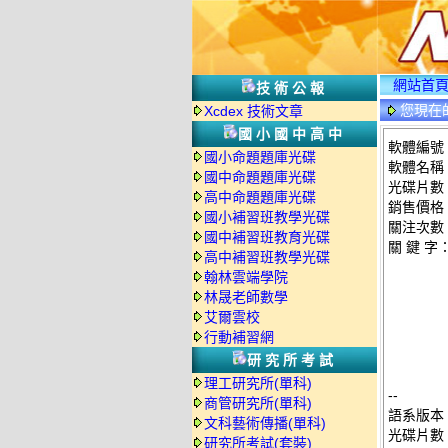
網站首
技術公報
您現在
Xcdex 技術文章
國小國中高中
軟體編號：
國小命題題庫光碟
軟體名稱：
國中命題題庫光碟
光碟片數
高中命題題庫光碟
銷售價格：
國小補習班教學光碟
關注次數
國中補習班教育光碟
關 鍵 字
高中補習班教學光碟
翰林雲端學院
林晟老師數學
艾爾雲校
行動補習網
研究所考試
理工研究所(單科)
--
商管研究所(單科)
語系版本
文科藝術傳播(單科)
光碟片數
研究所考試(套裝)