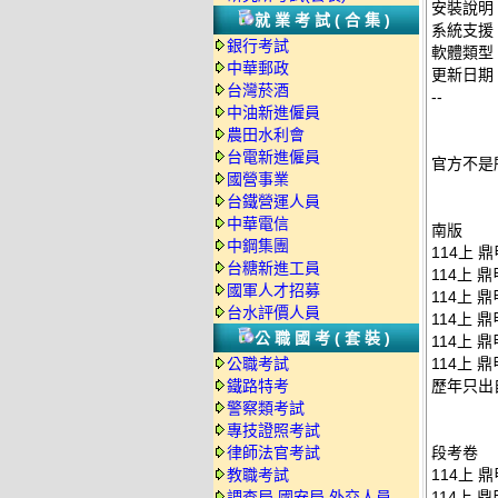
安裝說明
就業考試(合集)
系統支援：
銀行考試
軟體類型
中華郵政
更新日期：2
台灣菸酒
--
中油新進僱員
農田水利會
台電新進僱員
官方不是
國營事業
台鐵營運人員
中華電信
南版
中鋼集團
114上 鼎
台糖新進工員
114上 鼎
國軍人才招募
114上 鼎
台水評價人員
114上 鼎
公職國考(套裝)
114上 鼎
公職考試
114上 鼎
鐵路特考
歷年只出
警察類考試
專技證照考試
律師法官考試
段考卷
教職考試
114上 
調查局.國安局.外交人員
114上 