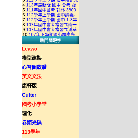
3
112學年上學期 國中命題光
級 校用卷 (含南一.康軒.翰林.
是訂購成功 不會有回覆信
4
113年最新版 國中 會考 複
碟 康軒版 1-3年級(含108課
全科目.全部卷.含解答)完整版
5
111年國中會考 翰林 3800
習卷講義 共18卷(含南一百分
綱)(全年級、全領域) 題庫光
(2DVD)
6
112學年上學期 國中講義-
應用題彙編 + 南一 3688 應用
百EZ+南一超會考+康軒麻辣
碟(不包含：藝文+綜合+健體)
7
112學年上學期 國中 1-3年
題型較難(康軒新挑戰麻辣講
題彙編+南一歷屆試題+康軒
+康軒會考勝經+康軒易點通
8
107年國中會考複習卷南一
級 習作解答+課本解答(含康
義+翰林超級翰將講義+南一學
3800+ 應用題彙編 1-3年級 卷
+康軒圖解E點通+漢華大聯盟
9
107年國中會考複習卷漢華
版 ( 點線面 )全科目.九科含解
軒.南一.翰林全版本.全科目)
習標竿講義) 1-3年級 合輯版
類光碟
10
107年下學期國小題庫光
+翰林大滿貫+翰林橘子+翰林
版 ( 達陣 ) 全科目.八科含解
答.合輯正式版
合輯版 DVD版
DVD版
熱門關鍵字
碟-南一版（1～6年級）全科
Lite輕+翰林主題探索+奇鼎
答.合輯正式版
目合輯版 (三片裝)
KO+奇鼎進會考+金安新思維
Leawo
+金安雙向溝通+金安會考
模型建製
735+建弘細說.活用+漢華達
陣)全科目合輯版(3片裝)
心智圖軟體
英文文法
康軒版
Cutter
國考小學堂
理化
卷類光碟
113學年