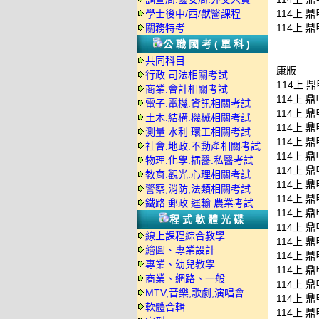
學士後中/西/獸醫課程
114上 
關務特考
114上 
公職國考(單科)
共同科目
康版
行政.司法相關考試
114上 鼎
商業.會計相關考試
114上 鼎
電子.電機.資訊相關考試
114上 鼎
土木.結構.機械相關考試
114上 鼎
測量.水利.環工相關考試
114上 鼎
社會.地政.不動產相關考試
114上 鼎
物理.化學.插醫.私醫考試
114上 鼎
教育.觀光.心理相關考試
114上 鼎
警察,消防,法類相關考試
114上 鼎
鐵路.郵政.運輸.農業考試
114上 鼎
程式軟體光碟
114上 鼎
線上課程綜合教學
114上 鼎
繪圖、專業設計
114上 鼎
專業、幼兒教學
114上 鼎
商業、網路、一般
114上 鼎
MTV,音樂,歌劇,演唱會
114上 鼎
軟體合輯
114上 鼎