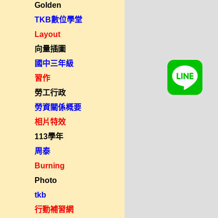
Golden
TKB數位學堂
Layout
向量插圖
國中三年級
習作
勞工行政
勞資關係概要
相片特效
113學年
周泰
Burning
Photo
tkb
行動補習網