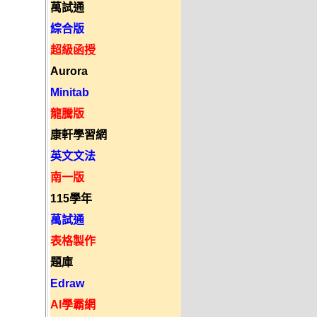
萬試通
綜合版
超級函授
Aurora
Minitab
龍騰版
康軒學習網
英文文法
南一版
115學年
萬試通
表格製作
題庫
Edraw
AI學霸網