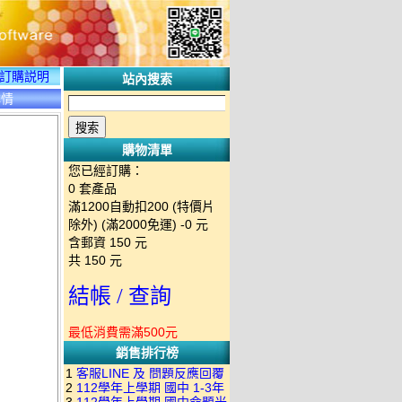
訂購説明
站內搜索
詳情
購物清單
您已經訂購：
0
套產品
滿1200自動扣200 (特價片
除外) (滿2000免運)
-0 元
含郵資
150
元
共
150
元
結帳 / 查詢
最低消費需滿500元
銷售排行榜
1
客服LINE 及 問題反應回覆
2
112學年上學期 國中 1-3年
方式 下單後出現訂單編號就