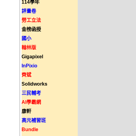
114學年
評量卷
勞工立法
金榜函授
國小
翰林版
Gigapixel
InPixio
齊斌
Solidworks
三民輔考
AI學霸網
康軒
高元補習班
Bundle