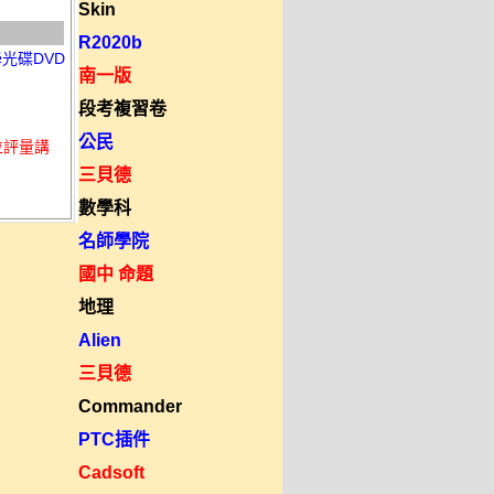
Skin
R2020b
光碟DVD
南一版
段考複習卷
公民
位評量講
三貝德
數學科
名師學院
國中 命題
地理
Alien
三貝德
Commander
PTC插件
Cadsoft