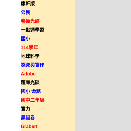
康軒版
公民
卷類光碟
一點通學習
國小
114學年
地球科學
探究與實作
Adobe
題庫光碟
國小 命題
國中二年級
實力
黑貓卷
Grabert