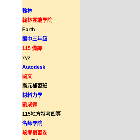
翰林
翰林雲端學院
Earth
國中三年級
115 備課
xyz
Autodesk
國文
高元補習班
材料力學
劉成霖
115地方特考四等
名師學院
段考複習卷