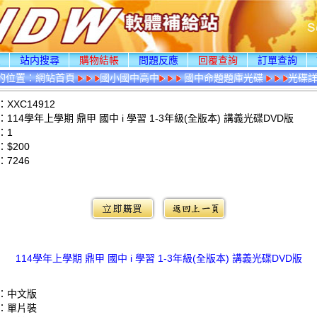
頁
站内搜尋
購物結帳
問題反應
回覆查詢
訂單查詢
的位置：
網站首頁
國小國中高中
國中命題題庫光碟
光碟
XXC14912
114學年上學期 鼎甲 國中 i 學習 1-3年級(全版本) 講義光碟DVD版
：1
$200
：
7246
：
114學年上學期 鼎甲 國中 i 學習 1-3年級(全版本) 講義光碟DVD版
：中文版
：單片裝