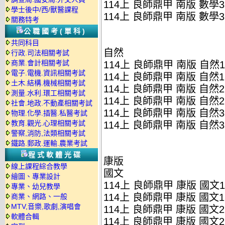
114上 良師鼎甲 南版 數學3
學士後中/西/獸醫課程
114上 良師鼎甲 南版 數學3
關務特考
公職國考(單科)
共同科目
自然
行政.司法相關考試
商業.會計相關考試
114上 良師鼎甲 南版 自然1
電子.電機.資訊相關考試
114上 良師鼎甲 南版 自然1
土木.結構.機械相關考試
114上 良師鼎甲 南版 自然2
測量.水利.環工相關考試
114上 良師鼎甲 南版 自然2
社會.地政.不動產相關考試
114上 良師鼎甲 南版 自然3
物理.化學.插醫.私醫考試
教育.觀光.心理相關考試
114上 良師鼎甲 南版 自然3
警察,消防,法類相關考試
鐵路.郵政.運輸.農業考試
程式軟體光碟
康版
線上課程綜合教學
國文
繪圖、專業設計
114上 良師鼎甲 康版 國文1
專業、幼兒教學
114上 良師鼎甲 康版 國文1
商業、網路、一般
MTV,音樂,歌劇,演唱會
114上 良師鼎甲 康版 國文2
軟體合輯
114上 良師鼎甲 康版 國文2