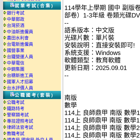
就業考試(合集)
114學年上學期 國中 副版
銀行考試
部卷）1-3年級 卷類光碟D
中華郵政
--
台灣菸酒
語系版本：中文版
中油新進僱員
光碟片數：單片裝
農田水利會
台電新進僱員
安裝說明：直接安裝即可!
國營事業
系統支援：Windows
台鐵營運人員
軟體類型：教育軟體
中華電信
更新日期：2025.09.01
中鋼集團
--
台糖新進工員
國軍人才招募
台水評價人員
公職國考(套裝)
南版
公職考試
數學
鐵路特考
114上 良師鼎甲 南版 數學1
警察類考試
114上 良師鼎甲 南版 數學1
專技證照考試
114上 良師鼎甲 南版 數學2
律師法官考試
教職考試
114上 良師鼎甲 南版 數學2
調查局.國安局.外交人員