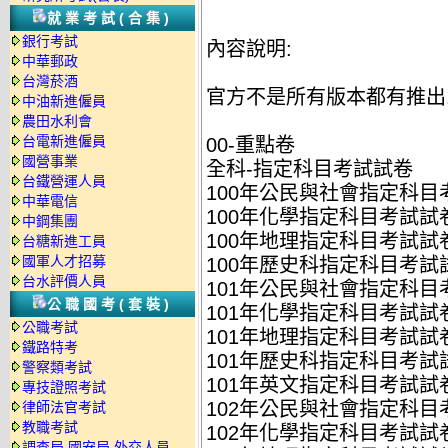
就業考試(合集)
銀行考試
內容說明:
中華郵政
台灣菸酒
官方不是所有版本都有推出
中油新進僱員
農田水利會
台電新進僱員
00-重點卷
國營事業
全科-指定科目考試試卷
台鐵營運人員
100年公民與社會指定科目考
中華電信
100年化學指定科目考試試卷
中鋼集團
100年地理指定科目考試試卷.
台糖新進工員
國軍人才招募
100年歷史科指定科目考試試
台水評價人員
101年公民與社會指定科目考
公職國考(套裝)
101年化學指定科目考試試卷
公職考試
101年地理指定科目考試試卷.
鐵路特考
101年歷史科指定科目考試試
警察類考試
101年英文指定科目考試試卷.
專技證照考試
102年公民與社會指定科目考
律師法官考試
教職考試
102年化學指定科目考試試卷
調查局.國安局.外交人員