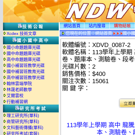
網站首頁
站内搜尋
購物結帳
技術公報
您現在的位置：
網站首頁
國小
Xcdex 技術文章
國小國中高中
軟體編號：XDVD_0087-2
國小命題題庫光碟
軟體名稱：113學年上學期
國中命題題庫光碟
卷、題庫本、測驗卷、段考卷
高中命題題庫光碟
國小補習班教學光碟
光碟片數：2
國中補習班教育光碟
銷售價格：$400
高中補習班教學光碟
關注次數：
15061
翰林雲端學院
關 鍵 字：
林晟老師數學
艾爾雲校
行動補習網
研究所考試
理工研究所(單科)
商管研究所(單科)
113學年上學期 高中 龍
文科藝術傳播(單科)
本、測驗卷、段
研究所考試(套裝)