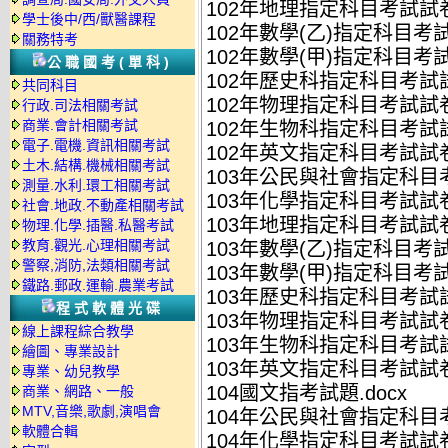
102年地理指定科目考試試卷.
學士後中/西/獸醫課程
102年數學(乙)指定科目考試
關務特考
102年數學(甲)指定科目考試
公職國考(單科)
102年歷史科指定科目考試試
共同科目
102年物理指定科目考試試卷.
行政.司法相關考試
商業.會計相關考試
102年生物科指定科目考試試
電子.電機.資訊相關考試
102年英文指定科目考試試卷.
土木.結構.機械相關考試
103年公民與社會指定科目考
測量.水利.環工相關考試
103年化學指定科目考試試卷
社會.地政.不動產相關考試
103年地理指定科目考試試卷.
物理.化學.插醫.私醫考試
教育.觀光.心理相關考試
103年數學(乙)指定科目考試
警察,消防,法類相關考試
103年數學(甲)指定科目考試
鐵路.郵政.運輸.農業考試
103年歷史科指定科目考試試
程式軟體光碟
103年物理指定科目考試試卷.
線上課程綜合教學
103年生物科指定科目考試試
繪圖、專業設計
103年英文指定科目考試試卷.
專業、幼兒教學
104國文指考試題.docx
商業、網路、一般
MTV,音樂,歌劇,演唱會
104年公民與社會指定科目考
軟體合輯
104年化學指定科目考試試卷