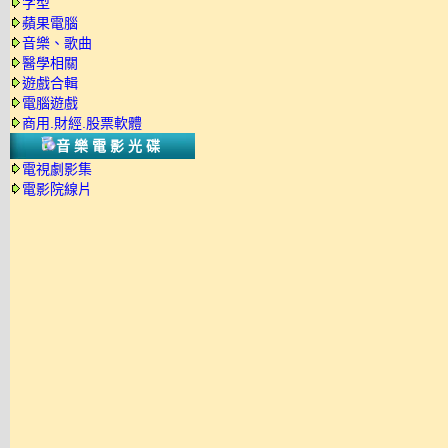
字型
蘋果電腦
音樂、歌曲
醫學相關
遊戲合輯
電腦遊戲
商用.財經.股票軟體
音樂電影光碟
電視劇影集
電影院線片