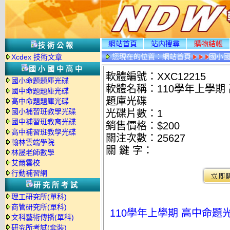
網站首頁
站内搜尋
購物結帳
技術公報
您現在的位置：
網站首頁
國小
Xcdex 技術文章
國小國中高中
軟體編號：XXC12215
國小命題題庫光碟
軟體名稱：110學年上學期 
國中命題題庫光碟
題庫光碟
高中命題題庫光碟
國小補習班教學光碟
光碟片數：1
國中補習班教育光碟
銷售價格：$200
高中補習班教學光碟
關注次數：
25627
翰林雲端學院
關 鍵 字：
林晟老師數學
艾爾雲校
行動補習網
研究所考試
理工研究所(單科)
商管研究所(單科)
110學年上學期 高中命題光
文科藝術傳播(單科)
研究所考試(套裝)