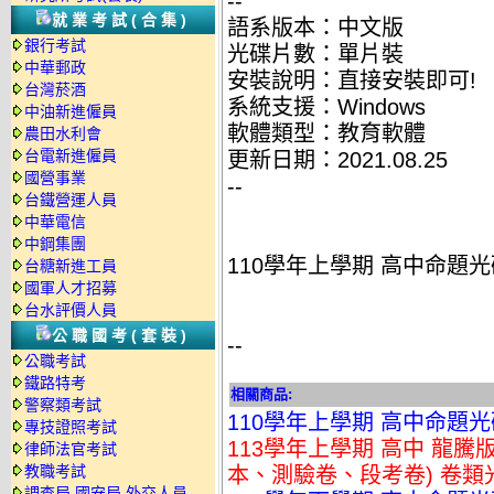
--
就業考試(合集)
語系版本：中文版
銀行考試
光碟片數：單片裝
中華郵政
安裝說明：直接安裝即可!
台灣菸酒
系統支援：Windows
中油新進僱員
軟體類型：教育軟體
農田水利會
台電新進僱員
更新日期：2021.08.25
國營事業
--
台鐵營運人員
中華電信
中鋼集團
110學年上學期 高中命題光
台糖新進工員
國軍人才招募
台水評價人員
公職國考(套裝)
--
公職考試
鐵路特考
相關商品:
警察類考試
110學年上學期 高中命題光
專技證照考試
113學年上學期 高中 龍
律師法官考試
教職考試
本、測驗卷、段考卷) 卷類光
調查局.國安局.外交人員