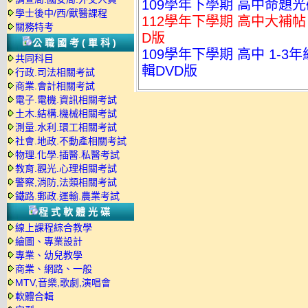
109學年下學期 高中命題光
學士後中/西/獸醫課程
112學年下學期 高中大補帖 
關務特考
D版
公職國考(單科)
109學年下學期 高中 1-3
共同科目
輯DVD版
行政.司法相關考試
商業.會計相關考試
電子.電機.資訊相關考試
土木.結構.機械相關考試
測量.水利.環工相關考試
社會.地政.不動產相關考試
物理.化學.插醫.私醫考試
教育.觀光.心理相關考試
警察,消防,法類相關考試
鐵路.郵政.運輸.農業考試
程式軟體光碟
線上課程綜合教學
繪圖、專業設計
專業、幼兒教學
商業、網路、一般
MTV,音樂,歌劇,演唱會
軟體合輯