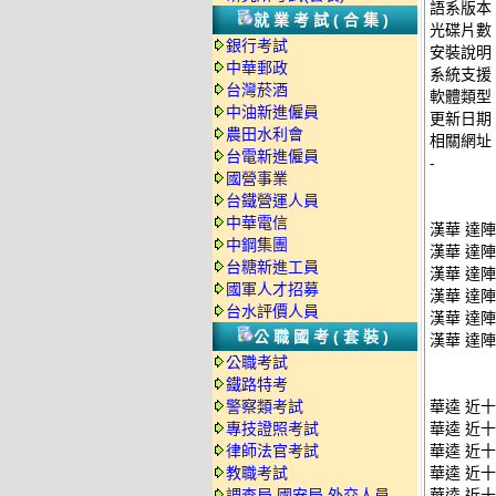
語系版本
就業考試(合集)
光碟片數
銀行考試
安裝說明
中華郵政
系統支援：
台灣菸酒
軟體類型
中油新進僱員
更新日期：2
農田水利會
相關網址：ht
台電新進僱員
-
國營事業
台鐵營運人員
中華電信
漢華 達陣H
中鋼集團
漢華 達陣H
台糖新進工員
漢華 達陣H
國軍人才招募
漢華 達陣H
台水評價人員
漢華 達陣H
公職國考(套裝)
漢華 達陣H
公職考試
鐵路特考
警察類考試
華逵 近
專技證照考試
華逵 近十
律師法官考試
華逵 近十
教職考試
華逵 近十
調查局.國安局.外交人員
華逵 近十