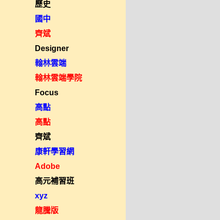
歷史
國中
齊斌
Designer
翰林雲端
翰林雲端學院
Focus
高點
高點
齊斌
康軒學習網
Adobe
高元補習班
xyz
龍騰版