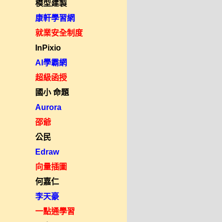
模型建製
康軒學習網
就業安全制度
InPixio
AI學霸網
超級函授
國小 命題
Aurora
邵爺
公民
Edraw
向量插圖
何嘉仁
李天豪
一點通學習