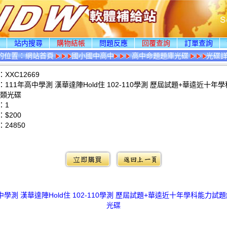
頁
站内搜尋
購物結帳
問題反應
回覆查詢
訂單查詢
的位置：
網站首頁
國小國中高中
高中命題題庫光碟
光碟
XXC12669
111年高中學測 漢華達陣Hold住 102-110學測 歷屆試題+華逵近十年
卷類光碟
：1
$200
：
24850
：
中學測 漢華達陣Hold住 102-110學測 歷屆試題+華逵近十年學科能力試
光碟