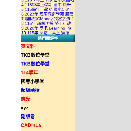
3
115學年上學期 國小大補帖
康軒版 國語+數學+社會+生活
+自然 1-6年級 教學光碟DVD
4
115學年上學期 國中 康軒
翰林版 國語+數學+社會+生活
+自然 1-6年級 教學光碟DVD
版(3DVD)
5
115學年上學期 國小1-6年
各科平時練習卷&段考複習卷
+自然 1-6年級 教學光碟DVD
版(3DVD)
6
2023年 理周教育學苑 股票
級 習作解答(含康軒.南一.翰林
(補充資源全收錄) DVD版(2片
版(3DVD)
7
理財寶CMoney 致富之道：
當沖煉金術 主講：朱家泓 國
全版本.全科目)合輯版 DVD版
裝)
8
115年 超級函授 勞工行政
上班族飆股攻略班 主講：朱
語發音 DVD版
9
2026年 學吧 Learning Pa
與勞工立法概要 18堂課+總複
家泓+林穎 國語發音 DVD版
10
115年 高點／高上 憲法
小王子 當沖X波段 08課 國語
習 陸川老師 含PDF講義 函授
熱門關鍵字
18堂課 宗台大老師 含PDF講
發音 DVD版(2DVD)
DVD(7DVD)
義 函授DVD(8DVD)【適用於
英文科
律師司法考試】
TKB數位學堂
TKB數位學堂
114學年
國考小學堂
超級函授
志光
xyz
副版卷
CADInLa