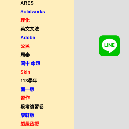
ARES
Solidworks
理化
英文文法
Adobe
公民
周泰
國中 命題
Skin
113學年
南一版
習作
段考複習卷
康軒版
超級函授