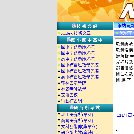
網站首
技術公報
您現在
Xcdex 技術文章
國小國中高中
軟體編號：
國小命題題庫光碟
軟體名稱：
國中命題題庫光碟
題解析 
高中命題題庫光碟
光碟片數
國小補習班教學光碟
銷售價格：
國中補習班教育光碟
關注次數
高中補習班教學光碟
關 鍵 字
翰林雲端學院
林晟老師數學
艾爾雲校
行動補習網
研究所考試
理工研究所(單科)
111年高
商管研究所(單科)
文科藝術傳播(單科)
-
研究所考試(套裝)