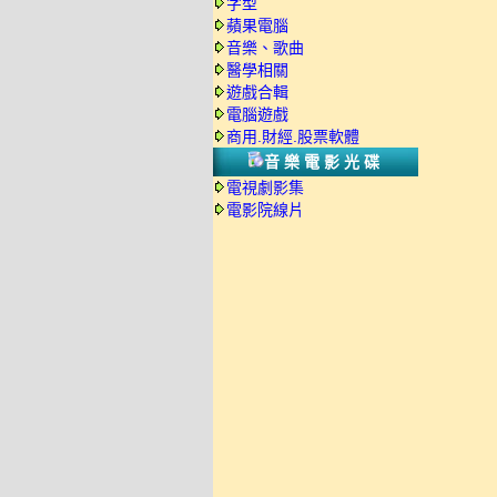
字型
蘋果電腦
音樂、歌曲
醫學相關
遊戲合輯
電腦遊戲
商用.財經.股票軟體
音樂電影光碟
電視劇影集
電影院線片