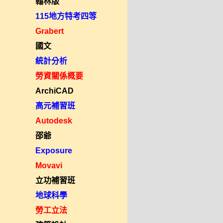
翰林版
115地方特考四等
Grabert
國文
統計分析
勞資關係概要
ArchiCAD
高元補習班
Autodesk
邵爺
Exposure
Movavi
立功補習班
地球科學
勞工立法