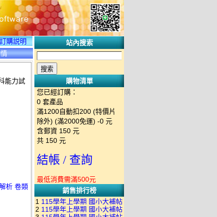
訂購説明
站內搜索
詳情
學科能力試
購物清單
您已經訂購：
0
套產品
滿1200自動扣200 (特價片
除外) (滿2000免運)
-0 元
含郵資
150
元
共
150
元
結帳 / 查詢
最低消費需滿500元
題解析 卷類
銷售排行榜
1
115學年上學期 國小大補帖
2
115學年上學期 國小大補帖
南一版 國語+數學+社會+生活