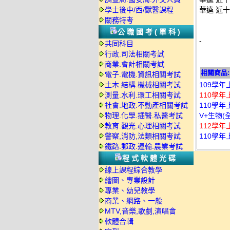
學士後中/西/獸醫課程
華逵 近十
關務特考
公職國考(單科)
-
共同科目
行政.司法相關考試
商業.會計相關考試
相關商品:
電子.電機.資訊相關考試
土木.結構.機械相關考試
109學年
測量.水利.環工相關考試
110學年
社會.地政.不動產相關考試
110學年
物理.化學.插醫.私醫考試
V+生物(
教育.觀光.心理相關考試
112學年
警察,消防,法類相關考試
110學年
鐵路.郵政.運輸.農業考試
程式軟體光碟
線上課程綜合教學
繪圖、專業設計
專業、幼兒教學
商業、網路、一般
MTV,音樂,歌劇,演唱會
軟體合輯