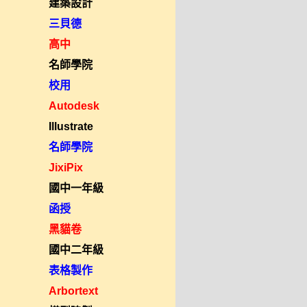
建築設計
三貝德
高中
名師學院
校用
Autodesk
Illustrate
名師學院
JixiPix
國中一年級
函授
黑貓卷
國中二年級
表格製作
Arbortext