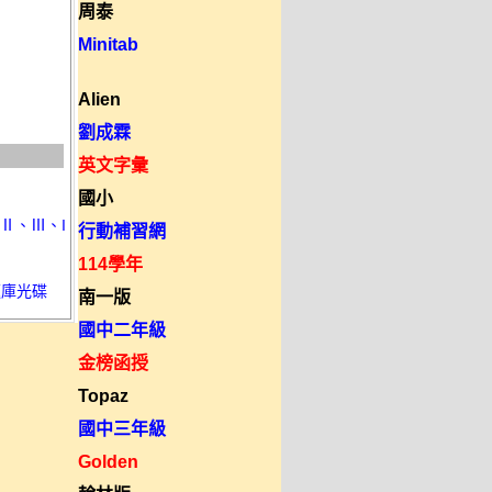
周泰
Minitab
Alien
劉成霖
英文字彙
國小
、Ⅱ、Ⅲ、I
行動補習網
114學年
題庫光碟
南一版
國中二年級
金榜函授
Topaz
國中三年級
Golden