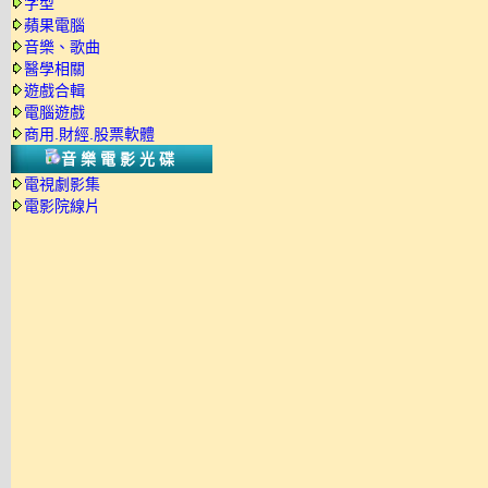
字型
蘋果電腦
音樂、歌曲
醫學相關
遊戲合輯
電腦遊戲
商用.財經.股票軟體
音樂電影光碟
電視劇影集
電影院線片