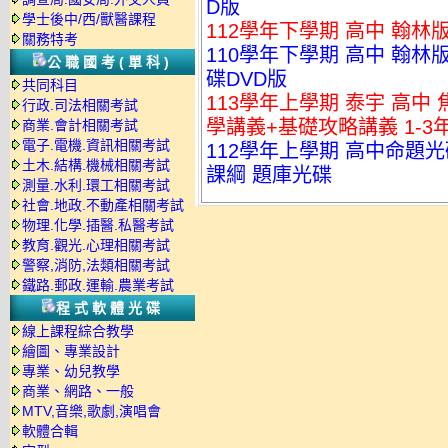
D版
學士後中/西/獸醫課程
112學年下學期 高中 翰林版
關務特考
110學年下學期 高中 翰林
公職國考(單科)
碟DVD版
共同科目
113學年上學期 泰宇 高中
行政.司法相關考試
學講義+基礎攻略講義 1-3年
商業.會計相關考試
電子.電機.資訊相關考試
112學年上學期 高中命題光碟
土木.結構.機械相關考試
課綱 題庫光碟
測量.水利.環工相關考試
社會.地政.不動產相關考試
物理.化學.插醫.私醫考試
教育.觀光.心理相關考試
警察,消防,法類相關考試
鐵路.郵政.運輸.農業考試
程式軟體光碟
線上課程綜合教學
繪圖、專業設計
專業、幼兒教學
商業、網路、一般
MTV,音樂,歌劇,演唱會
軟體合輯