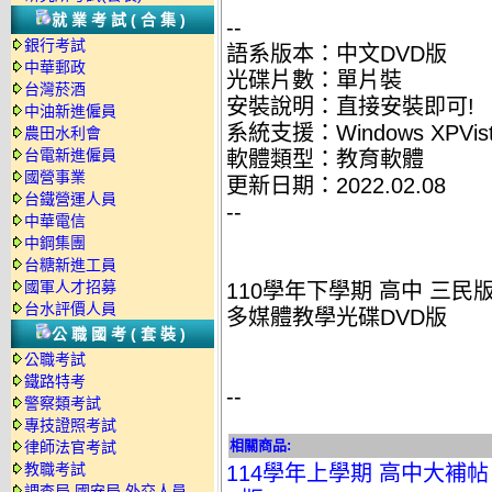
就業考試(合集)
--
銀行考試
語系版本：中文DVD版
中華郵政
光碟片數：單片裝
台灣菸酒
安裝說明：直接安裝即可!
中油新進僱員
系統支援：Windows XPVist
農田水利會
台電新進僱員
軟體類型：教育軟體
國營事業
更新日期：2022.02.08
台鐵營運人員
--
中華電信
中鋼集團
台糖新進工員
國軍人才招募
110學年下學期 高中 三民版 英
台水評價人員
多媒體教學光碟DVD版
公職國考(套裝)
公職考試
鐵路特考
--
警察類考試
專技證照考試
相關商品:
律師法官考試
教職考試
114學年上學期 高中大補帖 
調查局.國安局.外交人員