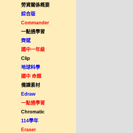
勞資關係概要
綜合版
Commander
一點通學習
齊斌
國中一年級
Clip
地球科學
國中 命題
備課素材
Edraw
一點通學習
Chromatic
114學年
Eraser