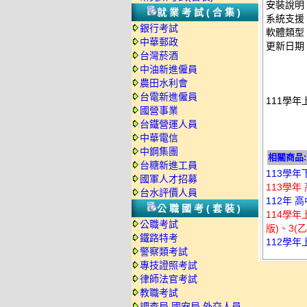
安裝說明
就業考試(合集)
系統支援：
銀行考試
軟體類型
中華郵政
更新日期：2
台灣菸酒
中油新進僱員
農田水利會
台電新進僱員
111學年
國營事業
台鐵營運人員
中華電信
中鋼集團
相關商品:
台糖新進工員
113學年
國軍人才招募
113學年
台水評價人員
112年 
公職國考(套裝)
114學年
公職考試
版)、3(乙
鐵路特考
112學年
警察類考試
專技證照考試
律師法官考試
教職考試
調查局.國安局.外交人員