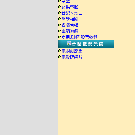
字型
蘋果電腦
音樂、歌曲
醫學相關
遊戲合輯
電腦遊戲
商用.財經.股票軟體
音樂電影光碟
電視劇影集
電影院線片