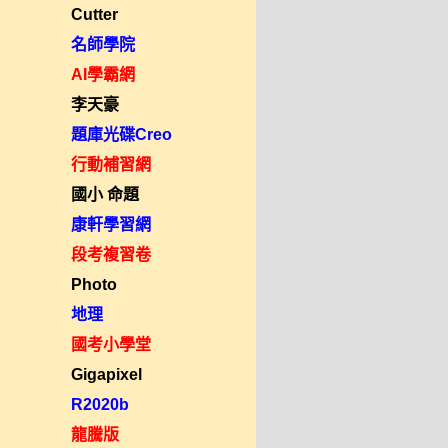
Cutter
名師學院
AI學霸網
李天豪
題庫光碟Creo
行動補習網
國小 命題
康軒學習網
段考複習卷
Photo
地理
國考小學堂
Gigapixel
R2020b
龍騰版