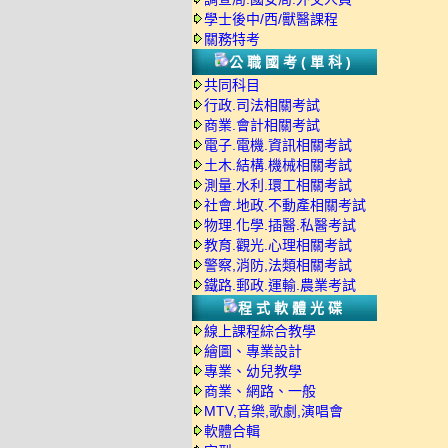
學士後中/西/獸醫課程
關務特考
公職國考(單科)
共同科目
行政.司法相關考試
商業.會計相關考試
電子.電機.資訊相關考試
土木.結構.機械相關考試
測量.水利.環工相關考試
社會.地政.不動產相關考試
物理.化學.插醫.私醫考試
教育.觀光.心理相關考試
警察,消防,法類相關考試
鐵路.郵政.運輸.農業考試
程式軟體光碟
線上課程綜合教學
繪圖、專業設計
專業、幼兒教學
商業、網路、一般
MTV,音樂,歌劇,演唱會
軟體合輯