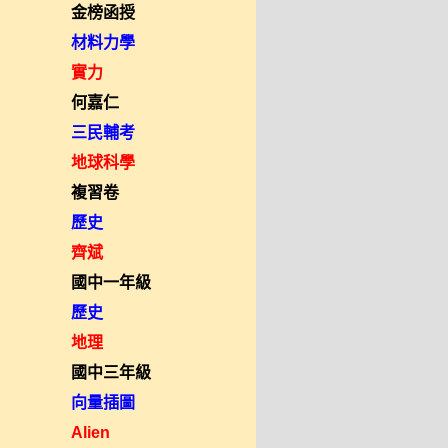
金榜函授
材料力學
實力
何嘉仁
三民輔考
地球科學
複習卷
歷史
齊斌
國中一年級
歷史
地理
國中三年級
向量插圖
Alien