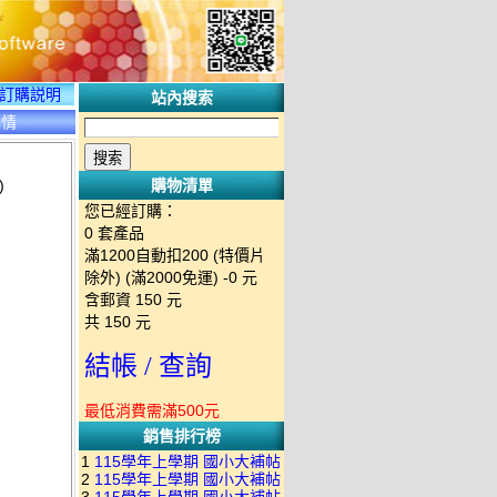
訂購説明
站內搜索
詳情
)
購物清單
您已經訂購：
0
套產品
滿1200自動扣200 (特價片
除外) (滿2000免運)
-0 元
含郵資
150
元
共
150
元
結帳 / 查詢
最低消費需滿500元
銷售排行榜
1
115學年上學期 國小大補帖
2
115學年上學期 國小大補帖
南一版 國語+數學+社會+生活