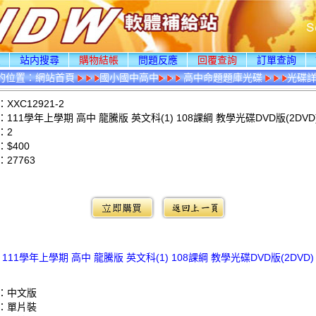
頁
站内搜尋
購物結帳
問題反應
回覆查詢
訂單查詢
的位置：
網站首頁
國小國中高中
高中命題題庫光碟
光碟
XXC12921-2
111學年上學期 高中 龍騰版 英文科(1) 108課綱 教學光碟DVD版(2DVD
：2
$400
：
27763
：
111學年上學期 高中 龍騰版 英文科(1) 108課綱 教學光碟DVD版(2DVD)
：中文版
：單片裝