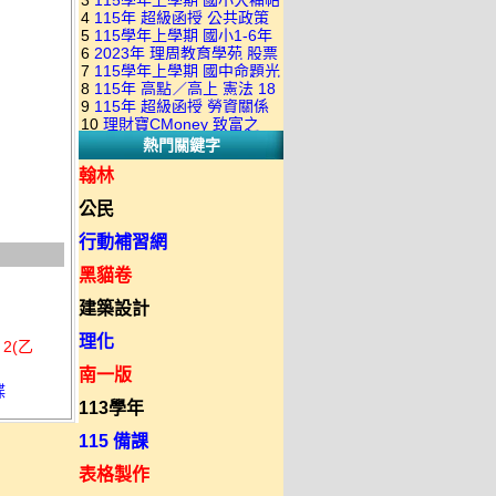
3
115學年上學期 國小大補帖
康軒版 國語+數學+社會+生活
+自然 1-6年級 教學光碟DVD
4
115年 超級函授 公共政策
翰林版 國語+數學+社會+生活
+自然 1-6年級 教學光碟DVD
版(3DVD)
5
115學年上學期 國小1-6年
22堂課+總複習 張楚老師 含
+自然 1-6年級 教學光碟DVD
版(3DVD)
6
2023年 理周教育學苑 股票
級 習作解答(含康軒.南一.翰林
PDF講義 函授DVD(9DVD)
版(3DVD)
7
115學年上學期 國中命題光
當沖煉金術 主講：朱家泓 國
全版本.全科目)合輯版 DVD版
8
115年 高點／高上 憲法 18
碟 翰林版 英文科 1-3年級 題
語發音 DVD版
9
115年 超級函授 勞資關係
堂課 宗台大老師 含PDF講義
庫光碟
10
理財寶CMoney 致富之
概要 11堂課+總複習 陸川老
函授DVD(8DVD)【適用於律
熱門關鍵字
道：上班族飆股攻略班 主
師 含PDF講義 函授
師司法考試】
講：朱家泓+林穎 國語發音
DVD(5DVD)
翰林
DVD版
公民
行動補習網
黑貓卷
建築設計
理化
2(乙
南一版
碟
113學年
115 備課
表格製作