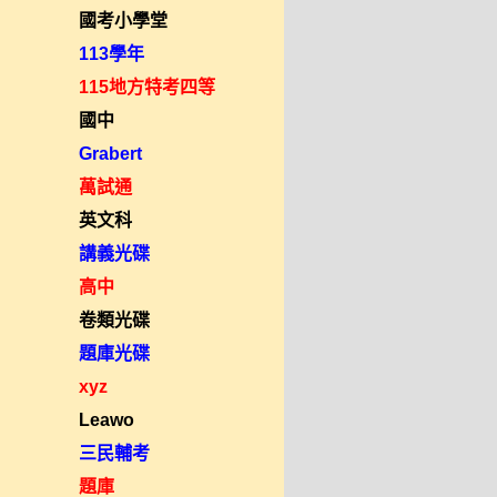
國考小學堂
113學年
115地方特考四等
國中
Grabert
萬試通
英文科
講義光碟
高中
卷類光碟
題庫光碟
xyz
Leawo
三民輔考
題庫