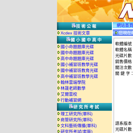
網站首
技術公報
您現在
Xcdex 技術文章
國小國中高中
軟體編號：
國小命題題庫光碟
軟體名稱：
國中命題題庫光碟
光碟片數
高中命題題庫光碟
銷售價格：
國小補習班教學光碟
關注次數
國中補習班教育光碟
關 鍵 字
高中補習班教學光碟
翰林雲端學院
林晟老師數學
艾爾雲校
行動補習網
研究所考試
理工研究所(單科)
商管研究所(單科)
語系版本
文科藝術傳播(單科)
光碟片數
研究所考試(套裝)