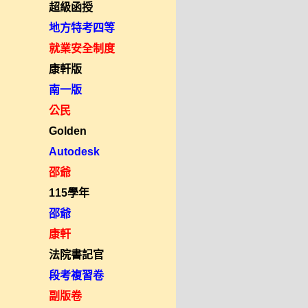
超級函授
地方特考四等
就業安全制度
康軒版
南一版
公民
Golden
Autodesk
邵爺
115學年
邵爺
康軒
法院書記官
段考複習卷
副版卷