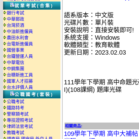
就業考試(合集)
銀行考試
語系版本：中文版
中華郵政
光碟片數：單片裝
台灣菸酒
安裝說明：直接安裝即可!
中油新進僱員
系統支援：Windows
農田水利會
台電新進僱員
軟體類型：教育軟體
國營事業
更新日期：2023.02.03
台鐵營運人員
中華電信
中鋼集團
台糖新進工員
國軍人才招募
111學年下學期 高中命題光碟 
台水評價人員
I)(108課綱) 題庫光碟
公職國考(套裝)
公職考試
鐵路特考
警察類考試
專技證照考試
相關商品:
律師法官考試
教職考試
109學年下學期 高中大補帖
調查局.國安局.外交人員