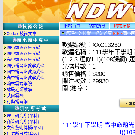
網站首頁
站内搜尋
購物結帳
技術公報
您現在的位置：
網站首頁
國小
Xcdex 技術文章
國小國中高中
軟體編號：XXC13260
國小命題題庫光碟
軟體名稱：111學年下學期
國中命題題庫光碟
(1.2.3.選修I.II)(108課綱
高中命題題庫光碟
國小補習班教學光碟
光碟片數：1
國中補習班教育光碟
銷售價格：$200
高中補習班教學光碟
關注次數：
29930
翰林雲端學院
關 鍵 字：
林晟老師數學
艾爾雲校
行動補習網
研究所考試
理工研究所(單科)
商管研究所(單科)
111學年下學期 高中命題光碟 
文科藝術傳播(單科)
I)(
研究所考試(套裝)