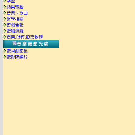
字型
蘋果電腦
音樂、歌曲
醫學相關
遊戲合輯
電腦遊戲
商用.財經.股票軟體
音樂電影光碟
電視劇影集
電影院線片