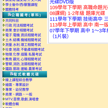
光碟DVD版
學士後中/西/獸醫課程
109學年下學期 高職命題光碟
關務特考
08課綱) 1-2年級 題庫光碟
公職國考(單科)
111學年下學期 技術高中 三
共同科目
113學年上學期 高中 南一
行政.司法相關考試
07學年下學期 高中 1～3
商業.會計相關考試
電子.電機.資訊相關考試
（1片裝）
土木.結構.機械相關考試
測量.水利.環工相關考試
社會.地政.不動產相關考試
物理.化學.插醫.私醫考試
教育.觀光.心理相關考試
警察,消防,法類相關考試
鐵路.郵政.運輸.農業考試
程式軟體光碟
線上課程綜合教學
繪圖、專業設計
專業、幼兒教學
商業、網路、一般
MTV,音樂,歌劇,演唱會
軟體合輯