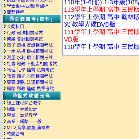
110年(1-6冊)) 1-3年級(
學士後中/西/獸醫課程
113學年上學期 高中 三民版
關務特考
112學年上學期 高中 翰
公職國考(單科)
究 教學光碟DVD版
共同科目
111學年上學期 高中 三民版
行政.司法相關考試
VD版
商業.會計相關考試
電子.電機.資訊相關考試
110學年上學期 高中 三民版
土木.結構.機械相關考試
測量.水利.環工相關考試
社會.地政.不動產相關考試
物理.化學.插醫.私醫考試
教育.觀光.心理相關考試
警察,消防,法類相關考試
鐵路.郵政.運輸.農業考試
程式軟體光碟
線上課程綜合教學
繪圖、專業設計
專業、幼兒教學
商業、網路、一般
MTV,音樂,歌劇,演唱會
軟體合輯