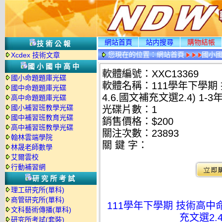
網站首頁
站内搜尋
購物結帳
技術公報
您現在的位置：
網站首頁
國小
Xcdex 技術文章
國小國中高中
軟體編號：XXC13369
國小命題題庫光碟
軟體名稱：111學年下學期 
國中命題題庫光碟
4.6.國文補充文選2.4) 1-
高中命題題庫光碟
國小補習班教學光碟
光碟片數：1
國中補習班教育光碟
銷售價格：$200
高中補習班教學光碟
關注次數：
23893
翰林雲端學院
關 鍵 字：
林晟老師數學
艾爾雲校
行動補習網
研究所考試
理工研究所(單科)
商管研究所(單科)
111學年下學期 技術高中命
文科藝術傳播(單科)
充文選2.4
研究所考試(套裝)