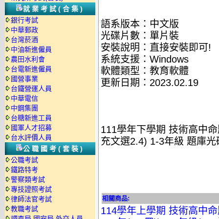
就業考試(合集)
銀行考試
語系版本：中文版
中華郵政
光碟片數：單片裝
台灣菸酒
安裝說明：直接安裝即可!
中油新進僱員
系統支援：Windows
農田水利會
台電新進僱員
軟體類型：教育軟體
國營事業
更新日期：2023.02.19
台鐵營運人員
中華電信
中鋼集團
台糖新進工員
國軍人才招募
111學年下學期 技術高中命題
台水評價人員
充文選2.4) 1-3年級 題庫光
公職國考(套裝)
公職考試
鐵路特考
警察類考試
專技證照考試
相關商品:
律師法官考試
教職考試
114學年上學期 技術高中命題
調查局.國安局.外交人員