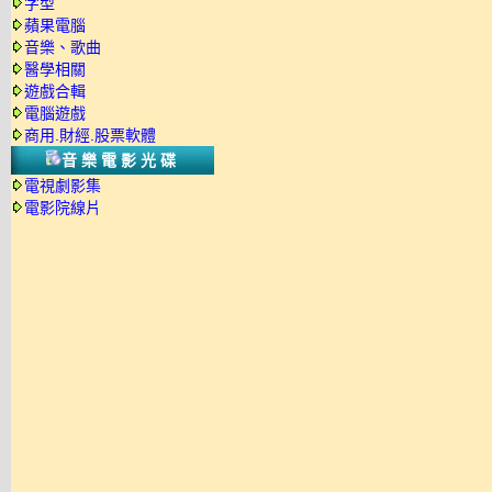
字型
蘋果電腦
音樂、歌曲
醫學相關
遊戲合輯
電腦遊戲
商用.財經.股票軟體
音樂電影光碟
電視劇影集
電影院線片