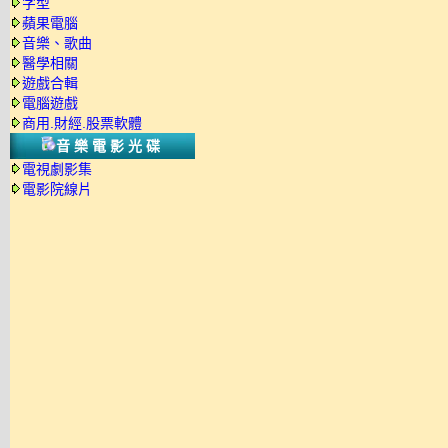
字型
蘋果電腦
音樂、歌曲
醫學相關
遊戲合輯
電腦遊戲
商用.財經.股票軟體
音樂電影光碟
電視劇影集
電影院線片