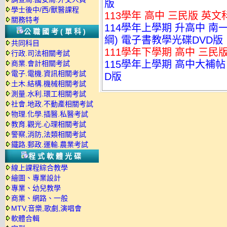
版
學士後中/西/獸醫課程
113學年 高中 三民版 英文
關務特考
114學年上學期 升高中 南一
公職國考(單科)
綱) 電子書教學光碟DVD版
共同科目
111學年下學期 高中 三民版
行政.司法相關考試
115學年上學期 高中大補帖 
商業.會計相關考試
電子.電機.資訊相關考試
D版
土木.結構.機械相關考試
測量.水利.環工相關考試
社會.地政.不動產相關考試
物理.化學.插醫.私醫考試
教育.觀光.心理相關考試
警察,消防,法類相關考試
鐵路.郵政.運輸.農業考試
程式軟體光碟
線上課程綜合教學
繪圖、專業設計
專業、幼兒教學
商業、網路、一般
MTV,音樂,歌劇,演唱會
軟體合輯