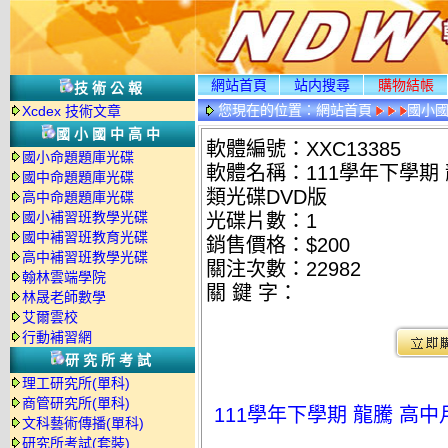
網站首頁
站内搜尋
購物結帳
技術公報
您現在的位置：
網站首頁
國小
Xcdex 技術文章
國小國中高中
軟體編號：XXC13385
國小命題題庫光碟
軟體名稱：111學年下學期 
國中命題題庫光碟
類光碟DVD版
高中命題題庫光碟
國小補習班教學光碟
光碟片數：1
國中補習班教育光碟
銷售價格：$200
高中補習班教學光碟
關注次數：
22982
翰林雲端學院
關 鍵 字：
林晟老師數學
艾爾雲校
行動補習網
研究所考試
理工研究所(單科)
商管研究所(單科)
111學年下學期 龍騰 高中
文科藝術傳播(單科)
研究所考試(套裝)