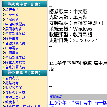
就業考試(合集)
--
銀行考試
語系版本：中文版
中華郵政
光碟片數：單片裝
台灣菸酒
安裝說明：直接安裝即可!
中油新進僱員
系統支援：Windows
農田水利會
台電新進僱員
軟體類型：教育軟體
國營事業
更新日期：2023.02.22
台鐵營運人員
--
中華電信
中鋼集團
台糖新進工員
國軍人才招募
111學年下學期 龍騰 高中月
台水評價人員
版
公職國考(套裝)
公職考試
鐵路特考
--
警察類考試
專技證照考試
相關商品:
律師法官考試
教職考試
110學年下學期 高中 南一
調查局.國安局.外交人員