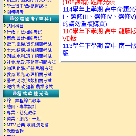
(108課綱) 題庫光碟
學士後中/西/獸醫課程
114學年上學期 高中命題光
關務特考
I、選修III、選修IV、選修V
公職國考(單科)
的請勿重複購買)
共同科目
110學年下學期 高中 龍騰版
行政.司法相關考試
VD版
商業.會計相關考試
電子.電機.資訊相關考試
113學年下學期 高中 南一
土木.結構.機械相關考試
版
測量.水利.環工相關考試
社會.地政.不動產相關考試
物理.化學.插醫.私醫考試
教育.觀光.心理相關考試
警察,消防,法類相關考試
鐵路.郵政.運輸.農業考試
程式軟體光碟
線上課程綜合教學
繪圖、專業設計
專業、幼兒教學
商業、網路、一般
MTV,音樂,歌劇,演唱會
軟體合輯