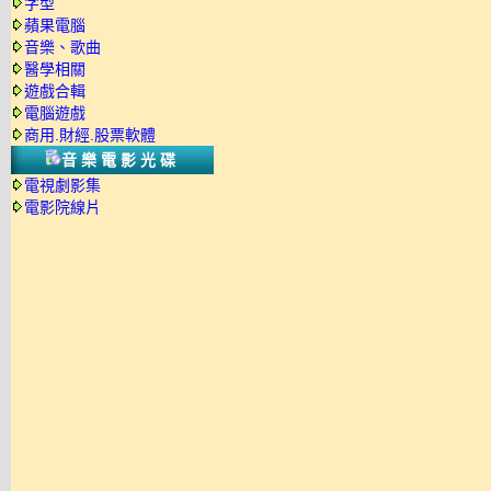
字型
蘋果電腦
音樂、歌曲
醫學相關
遊戲合輯
電腦遊戲
商用.財經.股票軟體
音樂電影光碟
電視劇影集
電影院線片