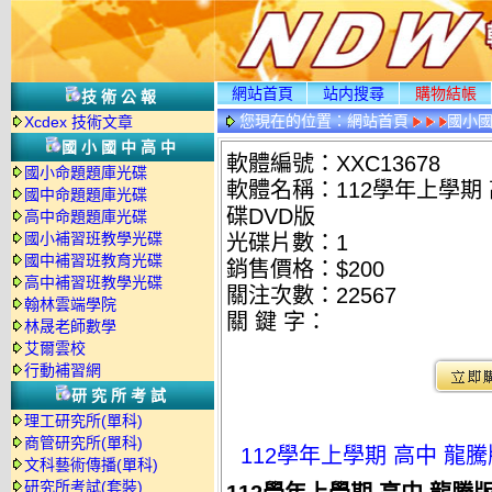
網站首頁
站内搜尋
購物結帳
技術公報
您現在的位置：
網站首頁
國小
Xcdex 技術文章
國小國中高中
軟體編號：XXC13678
國小命題題庫光碟
軟體名稱：112學年上學期 
國中命題題庫光碟
碟DVD版
高中命題題庫光碟
國小補習班教學光碟
光碟片數：1
國中補習班教育光碟
銷售價格：$200
高中補習班教學光碟
關注次數：
22567
翰林雲端學院
關 鍵 字：
林晟老師數學
艾爾雲校
行動補習網
研究所考試
理工研究所(單科)
商管研究所(單科)
112學年上學期 高中 龍騰
文科藝術傳播(單科)
研究所考試(套裝)