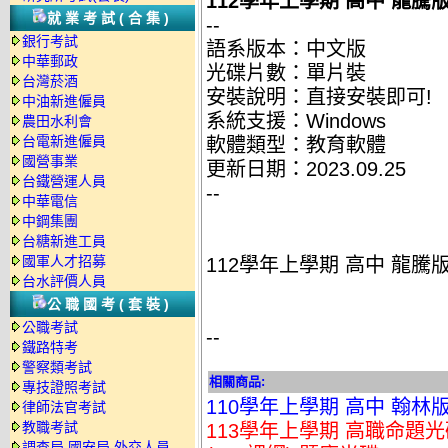
112學年上學期 高中 龍騰版
就業考試(合集)
--
銀行考試
語系版本：中文版
中華郵政
光碟片數：單片裝
台灣菸酒
安裝說明：直接安裝即可!
中油新進僱員
系統支援：Windows
農田水利會
台電新進僱員
軟體類型：教育軟體
國營事業
更新日期：2023.09.25
台鐵營運人員
--
中華電信
中鋼集團
台糖新進工員
國軍人才招募
112學年上學期 高中 龍騰版
台水評價人員
公職國考(套裝)
公職考試
--
鐵路特考
警察類考試
相關商品:
專技證照考試
110學年上學期 高中 翰林
律師法官考試
教職考試
113學年上學期 高職命題光
調查局.國安局.外交人員