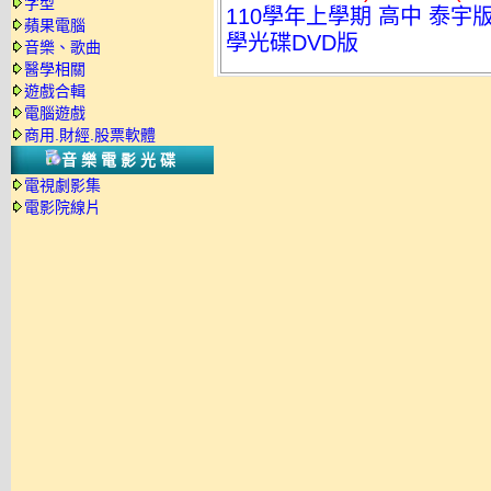
字型
110學年上學期 高中 泰宇版
蘋果電腦
學光碟DVD版
音樂、歌曲
醫學相關
遊戲合輯
電腦遊戲
商用.財經.股票軟體
音樂電影光碟
電視劇影集
電影院線片