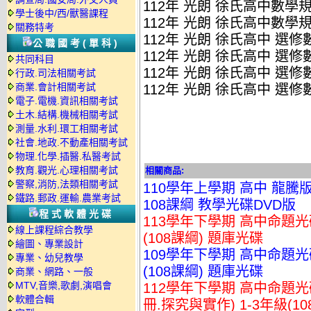
112年 光朗 徐氏高中數學規劃
學士後中/西/獸醫課程
112年 光朗 徐氏高中數學規劃
關務特考
112年 光朗 徐氏高中 選修數甲
公職國考(單科)
112年 光朗 徐氏高中 選修數甲
共同科目
112年 光朗 徐氏高中 選修數甲
行政.司法相關考試
商業.會計相關考試
112年 光朗 徐氏高中 選修數甲
電子.電機.資訊相關考試
土木.結構.機械相關考試
測量.水利.環工相關考試
社會.地政.不動產相關考試
物理.化學.插醫.私醫考試
教育.觀光.心理相關考試
相關商品:
警察,消防,法類相關考試
110學年上學期 高中 龍騰
鐵路.郵政.運輸.農業考試
108課綱 教學光碟DVD版
程式軟體光碟
113學年下學期 高中命題光碟 龍
線上課程綜合教學
(108課綱) 題庫光碟
繪圖、專業設計
109學年下學期 高中命題光碟
專業、幼兒教學
(108課綱) 題庫光碟
商業、網路、一般
MTV,音樂,歌劇,演唱會
112學年下學期 高中命題光碟
軟體合輯
冊.探究與實作) 1-3年級(1