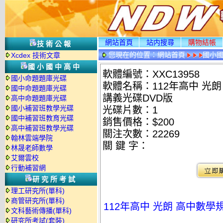
網站首頁
站内搜尋
購物結帳
技術公報
您現在的位置：
網站首頁
國小
Xcdex 技術文章
國小國中高中
軟體編號：XXC13958
國小命題題庫光碟
軟體名稱：112年高中 光朗
國中命題題庫光碟
講義光碟DVD版
高中命題題庫光碟
國小補習班教學光碟
光碟片數：1
國中補習班教育光碟
銷售價格：$200
高中補習班教學光碟
關注次數：
22269
翰林雲端學院
關 鍵 字：
林晟老師數學
艾爾雲校
行動補習網
研究所考試
理工研究所(單科)
商管研究所(單科)
112年高中 光朗 高中數學規
文科藝術傳播(單科)
研究所考試(套裝)