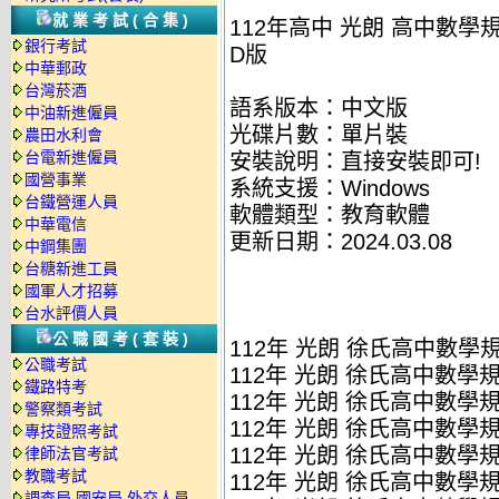
就業考試(合集)
112年高中 光朗 高中數學規
銀行考試
D版
中華郵政
台灣菸酒
語系版本：中文版
中油新進僱員
光碟片數：單片裝
農田水利會
台電新進僱員
安裝說明：直接安裝即可!
國營事業
系統支援：Windows
台鐵營運人員
軟體類型：教育軟體
中華電信
更新日期：2024.03.08
中鋼集團
台糖新進工員
國軍人才招募
台水評價人員
公職國考(套裝)
112年 光朗 徐氏高中數學規劃
公職考試
112年 光朗 徐氏高中數學規劃
鐵路特考
112年 光朗 徐氏高中數學規劃
警察類考試
112年 光朗 徐氏高中數學規劃
專技證照考試
112年 光朗 徐氏高中數學規劃
律師法官考試
教職考試
112年 光朗 徐氏高中數學規劃
調查局.國安局.外交人員