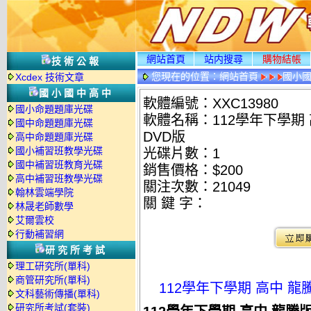
網站首頁
站内搜尋
購物結帳
技術公報
您現在的位置：
網站首頁
國小
Xcdex 技術文章
國小國中高中
軟體編號：XXC13980
國小命題題庫光碟
軟體名稱：112學年下學期 
國中命題題庫光碟
DVD版
高中命題題庫光碟
國小補習班教學光碟
光碟片數：1
國中補習班教育光碟
銷售價格：$200
高中補習班教學光碟
關注次數：
21049
翰林雲端學院
關 鍵 字：
林晟老師數學
艾爾雲校
行動補習網
研究所考試
理工研究所(單科)
商管研究所(單科)
112學年下學期 高中 龍
文科藝術傳播(單科)
研究所考試(套裝)