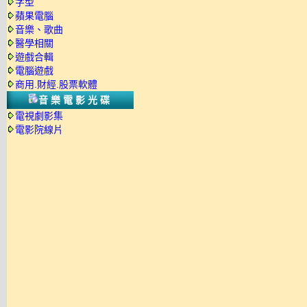
字型
蘋果電腦
音樂、歌曲
醫學相關
遊戲合輯
電腦遊戲
商用.財經.股票軟體
音樂電影光碟
電視劇影集
電影院線片