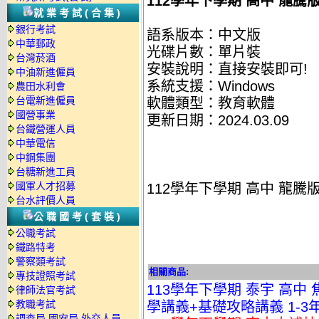
112學年下學期 高中 龍騰版
就業考試(合集)
銀行考試
語系版本：中文版
中華郵政
光碟片數：單片裝
台灣菸酒
安裝說明：直接安裝即可!
中油新進僱員
系統支援：Windows
農田水利會
台電新進僱員
軟體類型：教育軟體
國營事業
更新日期：2024.03.09
台鐵營運人員
中華電信
中鋼集團
台糖新進工員
國軍人才招募
112學年下學期 高中 龍騰版
台水評價人員
公職國考(套裝)
公職考試
鐵路特考
警察類考試
相關商品:
專技證照考試
113學年下學期 泰宇 高中
律師法官考試
教職考試
學講義+基礎攻略講義 1-3年
調查局.國安局.外交人員