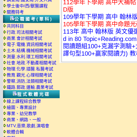
112學年下學期 高中大補帖 
學士後中/西/獸醫課程
D版
關務特考
109學年下學期 高中 翰林
公職國考(單科)
105學年下學期 高中命題光碟
共同科目
113年 高中 翰林版 英文優選教材(
行政.司法相關考試
d in 80 Topic+Rea
商業.會計相關考試
電子.電機.資訊相關考試
閱讀題組100+克漏字測驗
土木.結構.機械相關考試
譯句型100+贏家閱讀力) 
測量.水利.環工相關考試
社會.地政.不動產相關考試
物理.化學.插醫.私醫考試
教育.觀光.心理相關考試
警察,消防,法類相關考試
鐵路.郵政.運輸.農業考試
程式軟體光碟
線上課程綜合教學
繪圖、專業設計
專業、幼兒教學
商業、網路、一般
MTV,音樂,歌劇,演唱會
軟體合輯