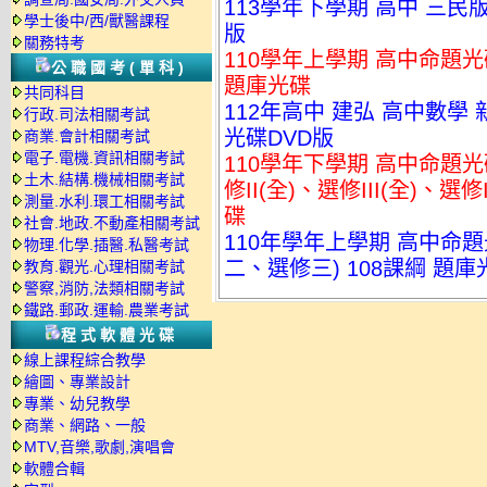
113學年下學期 高中 三民版
學士後中/西/獸醫課程
版
關務特考
110學年上學期 高中命題光碟
公職國考(單科)
題庫光碟
共同科目
112年高中 建弘 高中數學 
行政.司法相關考試
光碟DVD版
商業.會計相關考試
電子.電機.資訊相關考試
110學年下學期 高中命題光
土木.結構.機械相關考試
修II(全)、選修III(全)、選修
測量.水利.環工相關考試
碟
社會.地政.不動產相關考試
110年學年上學期 高中命
物理.化學.插醫.私醫考試
二、選修三) 108課綱 題庫
教育.觀光.心理相關考試
警察,消防,法類相關考試
鐵路.郵政.運輸.農業考試
程式軟體光碟
線上課程綜合教學
繪圖、專業設計
專業、幼兒教學
商業、網路、一般
MTV,音樂,歌劇,演唱會
軟體合輯