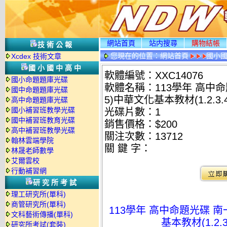
網站首頁
站内搜尋
購物結帳
技術公報
您現在的位置：
網站首頁
國小
Xcdex 技術文章
國小國中高中
軟體編號：XXC14076
國小命題題庫光碟
軟體名稱：113學年 高中命題光
國中命題題庫光碟
5)中華文化基本教材(1.2.3.
高中命題題庫光碟
國小補習班教學光碟
光碟片數：1
國中補習班教育光碟
銷售價格：$200
高中補習班教學光碟
關注次數：
13712
翰林雲端學院
關 鍵 字：
林晟老師數學
艾爾雲校
行動補習網
研究所考試
理工研究所(單科)
商管研究所(單科)
113學年 高中命題光碟 南一版
文科藝術傳播(單科)
基本教材(1.2.
研究所考試(套裝)