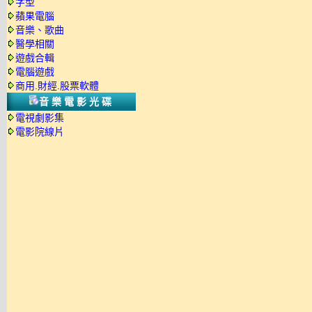
字型
蘋果電腦
音樂、歌曲
醫學相關
遊戲合輯
電腦遊戲
商用.財經.股票軟體
音樂電影光碟
電視劇影集
電影院線片