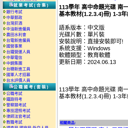
就業考試(合集)
113學年 高中命題光碟 南一版
銀行考試
基本教材(1.2.3.4)冊) 1-
中華郵政
台灣菸酒
語系版本：中文版
中油新進僱員
光碟片數：單片裝
農田水利會
台電新進僱員
安裝說明：直接安裝即可!
國營事業
系統支援：Windows
台鐵營運人員
軟體類型：教育軟體
中華電信
更新日期：2024.06.13
中鋼集團
台糖新進工員
國軍人才招募
台水評價人員
公職國考(套裝)
113學年 高中命題光碟 南一版
公職考試
基本教材(1.2.3.4)冊) 1-
鐵路特考
警察類考試
專技證照考試
律師法官考試
教職考試
相關商品:
調查局.國安局.外交人員