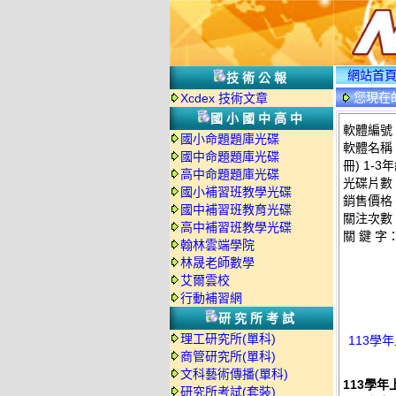
網站首
技術公報
您現在
Xcdex 技術文章
國小國中高中
軟體編號：
國小命題題庫光碟
軟體名稱：
國中命題題庫光碟
冊) 1-3
高中命題題庫光碟
光碟片數
國小補習班教學光碟
銷售價格：
國中補習班教育光碟
關注次數
高中補習班教學光碟
關 鍵 字
翰林雲端學院
林晟老師數學
艾爾雲校
行動補習網
研究所考試
理工研究所(單科)
113學年
商管研究所(單科)
文科藝術傳播(單科)
113學年上
研究所考試(套裝)