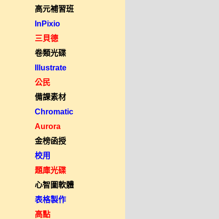
高元補習班
InPixio
三貝德
卷類光碟
Illustrate
公民
備課素材
Chromatic
Aurora
金榜函授
校用
題庫光碟
心智圖軟體
表格製作
高點