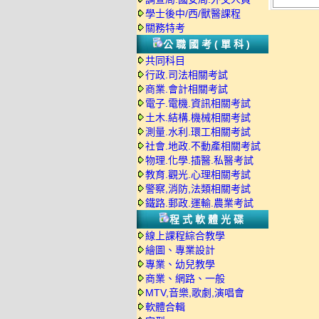
學士後中/西/獸醫課程
關務特考
公職國考(單科)
共同科目
行政.司法相關考試
商業.會計相關考試
電子.電機.資訊相關考試
土木.結構.機械相關考試
測量.水利.環工相關考試
社會.地政.不動產相關考試
物理.化學.插醫.私醫考試
教育.觀光.心理相關考試
警察,消防,法類相關考試
鐵路.郵政.運輸.農業考試
程式軟體光碟
線上課程綜合教學
繪圖、專業設計
專業、幼兒教學
商業、網路、一般
MTV,音樂,歌劇,演唱會
軟體合輯