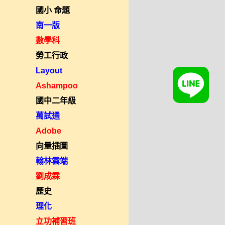
國小 命題
南一版
數學科
勞工行政
Layout
Ashampoo
國中二年級
萬試通
Adobe
向量插圖
翰林雲端
劉成霖
歷史
理化
立功補習班