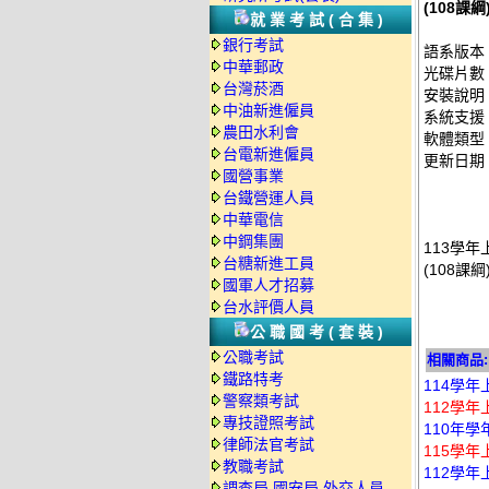
(108課
就業考試(合集)
銀行考試
語系版本
中華郵政
光碟片數
台灣菸酒
安裝說明
中油新進僱員
系統支援：
農田水利會
軟體類型
台電新進僱員
更新日期：2
國營事業
台鐵營運人員
中華電信
中鋼集團
113學年上
台糖新進工員
(108課
國軍人才招募
台水評價人員
公職國考(套裝)
公職考試
相關商品:
鐵路特考
114學年
警察類考試
112學年
專技證照考試
110年學
律師法官考試
115學年
教職考試
112學年
調查局.國安局.外交人員