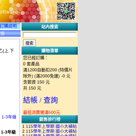
訂購説明
站內搜索
詳情
乙(上.下
購物清單
您已經訂購：
0
套產品
滿1200自動扣200 (特價片
除外) (滿2000免運)
-0 元
含郵資
150
元
共
150
元
結帳 / 查詢
最低消費需滿500元
 1-3年級
銷售排行榜
1
115學年上學期 國小大補帖
2
115學年上學期 國小大補帖
 1-3年級
南一版 國語+數學+社會+生活