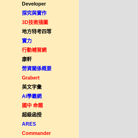
Developer
探究與實作
3D技術插圖
地方特考四等
實力
行動補習網
康軒
勞資關係概要
Grabert
英文字彙
AI學霸網
國中 命題
超級函授
ARES
Commander