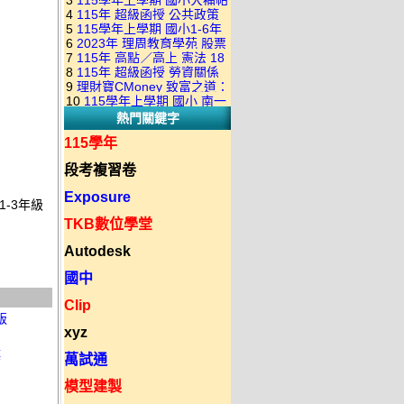
3
115學年上學期 國小大補帖
康軒版 國語+數學+社會+生活
+自然 1-6年級 教學光碟DVD
4
115年 超級函授 公共政策
翰林版 國語+數學+社會+生活
+自然 1-6年級 教學光碟DVD
版(3DVD)
5
115學年上學期 國小1-6年
22堂課+總複習 張楚老師 含
+自然 1-6年級 教學光碟DVD
版(3DVD)
6
2023年 理周教育學苑 股票
級 習作解答(含康軒.南一.翰林
PDF講義 函授DVD(9DVD)
版(3DVD)
7
115年 高點／高上 憲法 18
當沖煉金術 主講：朱家泓 國
全版本.全科目)合輯版 DVD版
8
115年 超級函授 勞資關係
堂課 宗台大老師 含PDF講義
語發音 DVD版
9
理財寶CMoney 致富之道：
概要 11堂課+總複習 陸川老
函授DVD(8DVD)【適用於律
10
115學年上學期 國小 南一
上班族飆股攻略班 主講：朱
師 含PDF講義 函授
師司法考試】
熱門關鍵字
版 教師手冊(全年級、全領域)
家泓+林穎 國語發音 DVD版
DVD(5DVD)
教學光碟DVD版
115學年
段考複習卷
Exposure
1-3年級
TKB數位學堂
Autodesk
國中
Clip
版
xyz
碟
萬試通
模型建製