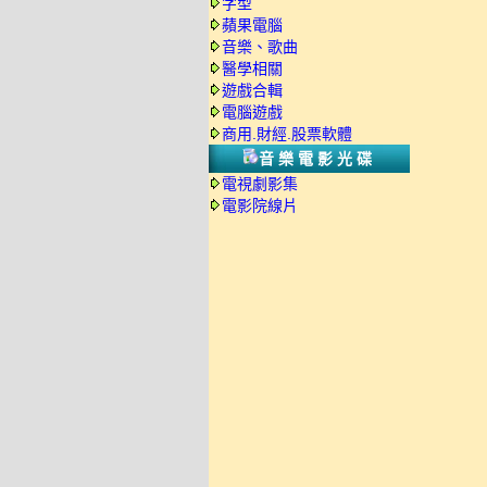
字型
蘋果電腦
音樂、歌曲
醫學相關
遊戲合輯
電腦遊戲
商用.財經.股票軟體
音樂電影光碟
電視劇影集
電影院線片