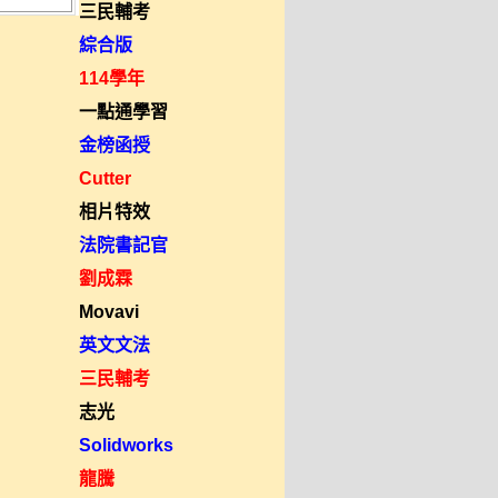
三民輔考
綜合版
114學年
一點通學習
金榜函授
Cutter
相片特效
法院書記官
劉成霖
Movavi
英文文法
三民輔考
志光
Solidworks
龍騰