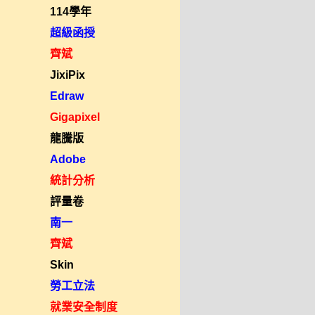
114學年
超級函授
齊斌
JixiPix
Edraw
Gigapixel
龍騰版
Adobe
統計分析
評量卷
南一
齊斌
Skin
勞工立法
就業安全制度