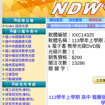
網站首頁
站内搜尋
購物結帳
技術公報
您現在的位置：
網站首頁
國小
Xcdex 技術文章
國小國中高中
軟體編號：XXC14325
國小命題題庫光碟
軟體名稱：113學年上學期 高
國中命題題庫光碟
k 電子書 教學光碟DVD版
高中命題題庫光碟
國小補習班教學光碟
光碟片數：1
國中補習班教育光碟
銷售價格：$200
高中補習班教學光碟
關注次數：
13286
翰林雲端學院
關 鍵 字：
林晟老師數學
艾爾雲校
行動補習網
研究所考試
理工研究所(單科)
商管研究所(單科)
113學年上學期 高中 龍騰版 
文科藝術傳播(單科)
學
研究所考試(套裝)