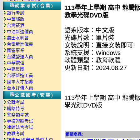
就業考試(合集)
113學年上學期 高中 龍騰版 
銀行考試
教學光碟DVD版
中華郵政
台灣菸酒
語系版本：中文版
中油新進僱員
光碟片數：單片裝
農田水利會
台電新進僱員
安裝說明：直接安裝即可!
國營事業
系統支援：Windows
台鐵營運人員
軟體類型：教育軟體
中華電信
更新日期：2024.08.27
中鋼集團
台糖新進工員
國軍人才招募
台水評價人員
公職國考(套裝)
113學年上學期 高中 龍騰版 
公職考試
學光碟DVD版
鐵路特考
警察類考試
專技證照考試
律師法官考試
教職考試
相關商品:
調查局.國安局.外交人員