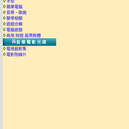
字型
蘋果電腦
音樂、歌曲
醫學相關
遊戲合輯
電腦遊戲
商用.財經.股票軟體
音樂電影光碟
電視劇影集
電影院線片