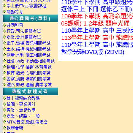
110學年下學期 高中命題光碟 翰
學士後中/西/獸醫課程
選修甲上.下冊.選修乙下冊) 
關務特考
109學年下學期 高職命題光碟
公職國考(單科)
08課綱) 1-2年級 題庫光碟
共同科目
110學年上學期 高中 三民版
行政.司法相關考試
113學年上學期 高中 龍騰版
商業.會計相關考試
電子.電機.資訊相關考試
110學年上學期 高中 龍騰版
土木.結構.機械相關考試
教學光碟DVD版 (2DVD)
測量.水利.環工相關考試
社會.地政.不動產相關考試
物理.化學.插醫.私醫考試
教育.觀光.心理相關考試
警察,消防,法類相關考試
鐵路.郵政.運輸.農業考試
程式軟體光碟
線上課程綜合教學
繪圖、專業設計
專業、幼兒教學
商業、網路、一般
MTV,音樂,歌劇,演唱會
軟體合輯