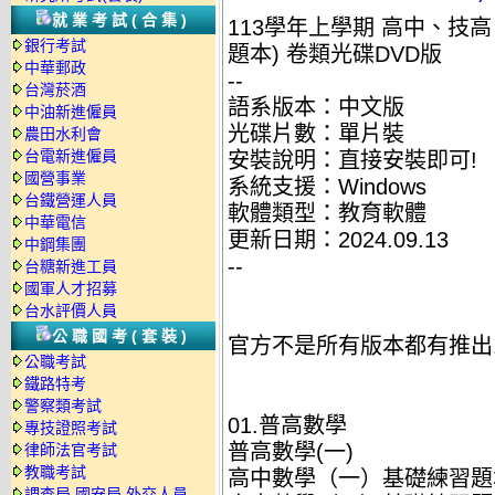
就業考試(合集)
113學年上學期 高中、技
銀行考試
題本) 卷類光碟DVD版
中華郵政
--
台灣菸酒
語系版本：中文版
中油新進僱員
光碟片數：單片裝
農田水利會
台電新進僱員
安裝說明：直接安裝即可!
國營事業
系統支援：Windows
台鐵營運人員
軟體類型：教育軟體
中華電信
更新日期：2024.09.13
中鋼集團
--
台糖新進工員
國軍人才招募
台水評價人員
公職國考(套裝)
官方不是所有版本都有推出
公職考試
鐵路特考
警察類考試
01.普高數學
專技證照考試
普高數學(一)
律師法官考試
教職考試
高中數學（一）基礎練習題本-4
調查局.國安局.外交人員