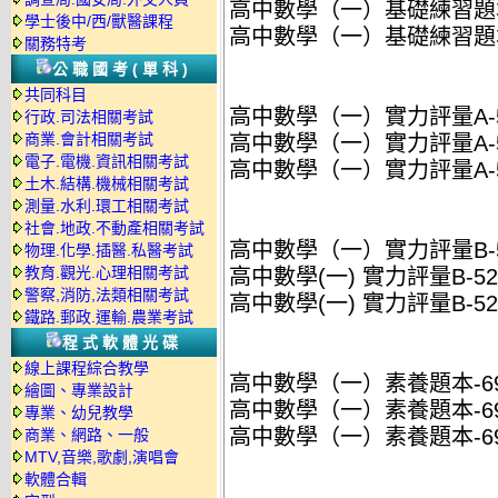
高中數學（一）基礎練習題本-49
學士後中/西/獸醫課程
高中數學（一）基礎練習題本-49
關務特考
公職國考(單科)
共同科目
高中數學（一）實力評量A-520
行政.司法相關考試
商業.會計相關考試
高中數學（一）實力評量A-5201
電子.電機.資訊相關考試
高中數學（一）實力評量A-5201
土木.結構.機械相關考試
測量.水利.環工相關考試
社會.地政.不動產相關考試
高中數學（一）實力評量B-52
物理.化學.插醫.私醫考試
教育.觀光.心理相關考試
高中數學(一) 實力評量B-5211
警察,消防,法類相關考試
高中數學(一) 實力評量B-5211
鐵路.郵政.運輸.農業考試
程式軟體光碟
線上課程綜合教學
高中數學（一）素養題本-6920
繪圖、專業設計
高中數學（一）素養題本-69201
專業、幼兒教學
高中數學（一）素養題本-69201
商業、網路、一般
MTV,音樂,歌劇,演唱會
軟體合輯