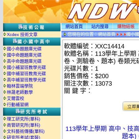
網站首頁
站内搜尋
購物結帳
技術公報
您現在的位置：
網站首頁
國小
Xcdex 技術文章
國小國中高中
軟體編號：XXC14414
國小命題題庫光碟
軟體名稱：113學年上學期
國中命題題庫光碟
卷、測驗卷、題本) 卷類光
高中命題題庫光碟
國小補習班教學光碟
光碟片數：1
國中補習班教育光碟
銷售價格：$200
高中補習班教學光碟
關注次數：
13073
翰林雲端學院
關 鍵 字：
林晟老師數學
艾爾雲校
行動補習網
研究所考試
理工研究所(單科)
商管研究所(單科)
113學年上學期 高中、技
文科藝術傳播(單科)
題本)
研究所考試(套裝)