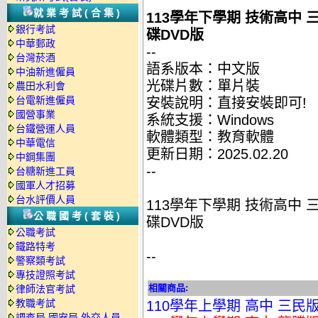
就業考試(合集)
113學年下學期 技術高中 三
銀行考試
碟DVD版
中華郵政
--
台灣菸酒
語系版本：中文版
中油新進僱員
光碟片數：單片裝
農田水利會
台電新進僱員
安裝說明：直接安裝即可!
國營事業
系統支援：Windows
台鐵營運人員
軟體類型：教育軟體
中華電信
更新日期：2025.02.20
中鋼集團
--
台糖新進工員
國軍人才招募
台水評價人員
113學年下學期 技術高中 三
公職國考(套裝)
碟DVD版
公職考試
鐵路特考
--
警察類考試
專技證照考試
相關商品:
律師法官考試
教職考試
110學年上學期 高中 三民版
調查局.國安局.外交人員