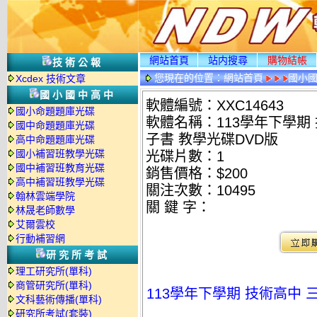
網站首頁
站内搜尋
購物結帳
技術公報
您現在的位置：
網站首頁
國小
Xcdex 技術文章
國小國中高中
軟體編號：XXC14643
國小命題題庫光碟
軟體名稱：113學年下學期 技
國中命題題庫光碟
子書 教學光碟DVD版
高中命題題庫光碟
國小補習班教學光碟
光碟片數：1
國中補習班教育光碟
銷售價格：$200
高中補習班教學光碟
關注次數：
10495
翰林雲端學院
關 鍵 字：
林晟老師數學
艾爾雲校
行動補習網
研究所考試
理工研究所(單科)
商管研究所(單科)
113學年下學期 技術高中 三
文科藝術傳播(單科)
研究所考試(套裝)