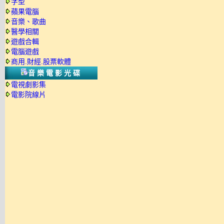
字型
蘋果電腦
音樂、歌曲
醫學相關
遊戲合輯
電腦遊戲
商用.財經.股票軟體
音樂電影光碟
電視劇影集
電影院線片