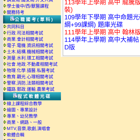
113學年上學期 高中 龍騰版
學士後中/西/獸醫課程
裝)
關務特考
109學年下學期 高中命題光碟
公職國考(單科)
綱+99課綱) 題庫光碟
共同科目
111學年上學期 高中 翰林版
行政.司法相關考試
114學年上學期 高中大補帖 
商業.會計相關考試
電子.電機.資訊相關考試
D版
土木.結構.機械相關考試
測量.水利.環工相關考試
社會.地政.不動產相關考試
物理.化學.插醫.私醫考試
教育.觀光.心理相關考試
警察,消防,法類相關考試
鐵路.郵政.運輸.農業考試
程式軟體光碟
線上課程綜合教學
繪圖、專業設計
專業、幼兒教學
商業、網路、一般
MTV,音樂,歌劇,演唱會
軟體合輯