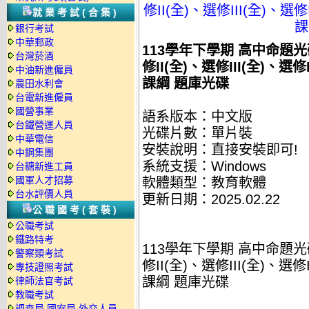
修II(全)、選修III(全)、選
就業考試(合集)
課
銀行考試
中華郵政
113學年下學期 高中命題光
台灣菸酒
修II(全)、選修III(全)、選
中油新進僱員
課綱 題庫光碟
農田水利會
台電新進僱員
國營事業
語系版本：中文版
台鐵營運人員
光碟片數：單片裝
中華電信
安裝說明：直接安裝即可!
中鋼集團
系統支援：Windows
台糖新進工員
國軍人才招募
軟體類型：教育軟體
台水評價人員
更新日期：2025.02.22
公職國考(套裝)
公職考試
鐵路特考
113學年下學期 高中命題光
警察類考試
修II(全)、選修III(全)、選
專技證照考試
課綱 題庫光碟
律師法官考試
教職考試
調查局.國安局.外交人員