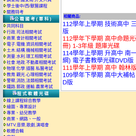
學士後中/西/獸醫課程
關務特考
相關商品:
公職國考(單科)
112學年上學期 技術高中 三
共同科目
版
行政.司法相關考試
112學年下學期 高中命題光碟
商業.會計相關考試
電子.電機.資訊相關考試
冊) 1-3年級 題庫光碟
土木.結構.機械相關考試
114學年上學期 升高中 南一
測量.水利.環工相關考試
綱) 電子書教學光碟DVD版
社會.地政.不動產相關考試
111學年上學期 高中 翰林
物理.化學.插醫.私醫考試
109學年下學期 高中大補帖 
教育.觀光.心理相關考試
警察,消防,法類相關考試
D版
鐵路.郵政.運輸.農業考試
程式軟體光碟
線上課程綜合教學
繪圖、專業設計
專業、幼兒教學
商業、網路、一般
MTV,音樂,歌劇,演唱會
軟體合輯