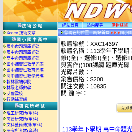
網站首頁
站内搜尋
購物結帳
技術公報
您現在的位置：
網站首頁
國小
Xcdex 技術文章
國小國中高中
軟體編號：XXC14697
國小命題題庫光碟
軟體名稱：113學年下學期
國中命題題庫光碟
修I(全)、選修II(全)、選修I
高中命題題庫光碟
國小補習班教學光碟
與實作)(108課綱 題庫光碟
國中補習班教育光碟
光碟片數：1
高中補習班教學光碟
銷售價格：$200
翰林雲端學院
關注次數：
10835
林晟老師數學
關 鍵 字：
艾爾雲校
行動補習網
研究所考試
理工研究所(單科)
商管研究所(單科)
文科藝術傳播(單科)
113學年下學期 高中命題光
研究所考試(套裝)