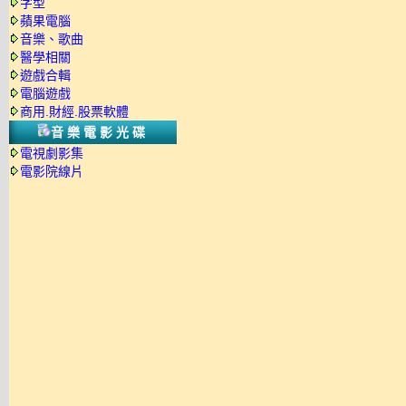
字型
蘋果電腦
音樂、歌曲
醫學相關
遊戲合輯
電腦遊戲
商用.財經.股票軟體
音樂電影光碟
電視劇影集
電影院線片