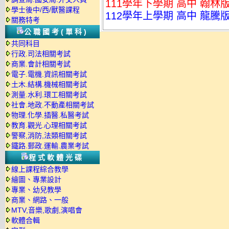
111學年下學期 高中 翰林版
學士後中/西/獸醫課程
112學年上學期 高中 龍騰版
關務特考
公職國考(單科)
共同科目
行政.司法相關考試
商業.會計相關考試
電子.電機.資訊相關考試
土木.結構.機械相關考試
測量.水利.環工相關考試
社會.地政.不動產相關考試
物理.化學.插醫.私醫考試
教育.觀光.心理相關考試
警察,消防,法類相關考試
鐵路.郵政.運輸.農業考試
程式軟體光碟
線上課程綜合教學
繪圖、專業設計
專業、幼兒教學
商業、網路、一般
MTV,音樂,歌劇,演唱會
軟體合輯