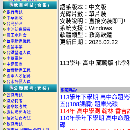
就業考試(合集)
語系版本：中文版
銀行考試
光碟片數：單片裝
中華郵政
安裝說明：直接安裝即可!
台灣菸酒
系統支援：Windows
中油新進僱員
軟體類型：教育軟體
農田水利會
台電新進僱員
更新日期：2025.02.22
國營事業
台鐵營運人員
中華電信
113學年 高中 龍騰版 化學
中鋼集團
台糖新進工員
國軍人才招募
台水評價人員
公職國考(套裝)
相關商品:
公職考試
113學年下學期 高中命題
鐵路特考
五)(108課綱) 題庫光碟
警察類考試
114年 高中學測 翰林 香
專技證照考試
110年學年下學期 高中命題光
律師法官考試
教職考試
碟
調查局.國安局.外交人員