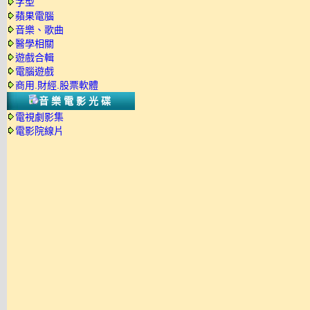
字型
蘋果電腦
音樂、歌曲
醫學相關
遊戲合輯
電腦遊戲
商用.財經.股票軟體
音樂電影光碟
電視劇影集
電影院線片