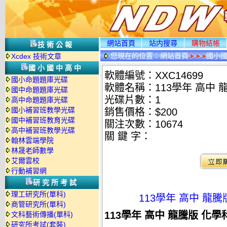
網站首頁
站内搜尋
購物結帳
技術公報
您現在的位置：
網站首頁
國小
Xcdex 技術文章
國小國中高中
軟體編號：XXC14699
國小命題題庫光碟
軟體名稱：113學年 高中 龍
國中命題題庫光碟
光碟片數：1
高中命題題庫光碟
國小補習班教學光碟
銷售價格：$200
國中補習班教育光碟
關注次數：
10674
高中補習班教學光碟
關 鍵 字：
翰林雲端學院
林晟老師數學
艾爾雲校
行動補習網
研究所考試
理工研究所(單科)
113學年 高中 龍騰
商管研究所(單科)
113學年 高中 龍騰版 化學
文科藝術傳播(單科)
研究所考試(套裝)