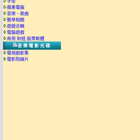
字型
蘋果電腦
音樂、歌曲
醫學相關
遊戲合輯
電腦遊戲
商用.財經.股票軟體
音樂電影光碟
電視劇影集
電影院線片