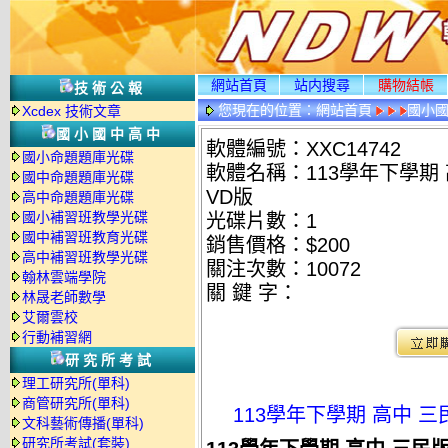
網站首頁
站内搜尋
購物結帳
技術公報
您現在的位置：
網站首頁
國小
Xcdex 技術文章
國小國中高中
軟體編號：XXC14742
國小命題題庫光碟
軟體名稱：113學年下學期 
國中命題題庫光碟
VD版
高中命題題庫光碟
國小補習班教學光碟
光碟片數：1
國中補習班教育光碟
銷售價格：$200
高中補習班教學光碟
關注次數：
10072
翰林雲端學院
關 鍵 字：
林晟老師數學
艾爾雲校
行動補習網
研究所考試
理工研究所(單科)
商管研究所(單科)
113學年下學期 高中 三
文科藝術傳播(單科)
研究所考試(套裝)