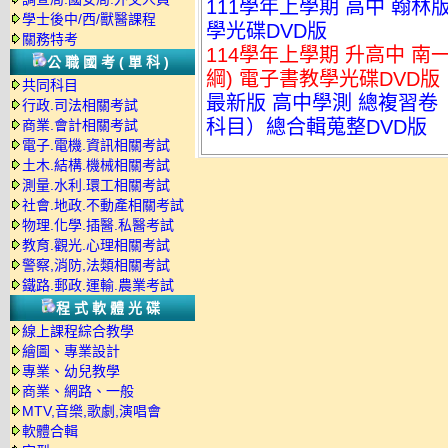
111學年上學期 高中 翰林
學士後中/西/獸醫課程
學光碟DVD版
關務特考
114學年上學期 升高中 南一
公職國考(單科)
綱) 電子書教學光碟DVD版
共同科目
最新版 高中學測 總複習卷
行政.司法相關考試
科目）總合輯蒐整DVD版
商業.會計相關考試
電子.電機.資訊相關考試
土木.結構.機械相關考試
測量.水利.環工相關考試
社會.地政.不動產相關考試
物理.化學.插醫.私醫考試
教育.觀光.心理相關考試
警察,消防,法類相關考試
鐵路.郵政.運輸.農業考試
程式軟體光碟
線上課程綜合教學
繪圖、專業設計
專業、幼兒教學
商業、網路、一般
MTV,音樂,歌劇,演唱會
軟體合輯