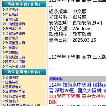
113學年下學期 高中 三民版
就業考試(合集)
--
銀行考試
語系版本：中文版
中華郵政
光碟片數：單片裝
台灣菸酒
安裝說明：直接安裝即可!
中油新進僱員
系統支援：Windows
農田水利會
台電新進僱員
軟體類型：教育軟體
國營事業
更新日期：2025.03.15
台鐵營運人員
--
中華電信
中鋼集團
113學年下學期 高中 三民版
台糖新進工員
國軍人才招募
台水評價人員
--
公職國考(套裝)
公職考試
相關商品:
鐵路特考
114年 技術高中統測 翰林
警察類考試
習-精戰20週+國文大衝刺)
專技證照考試
111學年下學期 高中大補帖 
律師法官考試
教職考試
D版
調查局.國安局.外交人員