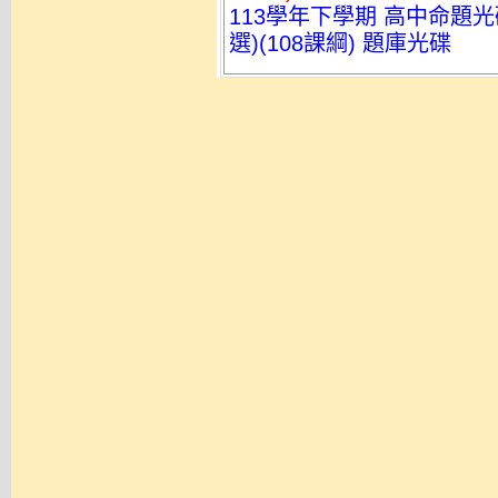
113學年下學期 高中命題光
選)(108課綱) 題庫光碟