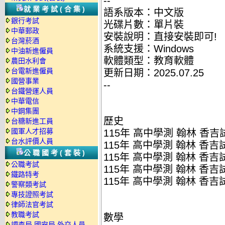
--
就業考試(合集)
語系版本：中文版
銀行考試
光碟片數：單片裝
中華郵政
安裝說明：直接安裝即可!
台灣菸酒
系統支援：Windows
中油新進僱員
軟體類型：教育軟體
農田水利會
台電新進僱員
更新日期：2025.07.25
國營事業
--
台鐵營運人員
中華電信
中鋼集團
歷史
台糖新進工員
國軍人才招募
115年 高中學測 翰林 香吉試
台水評價人員
115年 高中學測 翰林 香吉
公職國考(套裝)
115年 高中學測 翰林 香吉
公職考試
115年 高中學測 翰林 香吉
鐵路特考
115年 高中學測 翰林 香吉試
警察類考試
專技證照考試
律師法官考試
教職考試
數學
調查局.國安局.外交人員