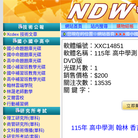
網站首頁
站内搜尋
購物結帳
技術公報
您現在的位置：
網站首頁
國小
Xcdex 技術文章
國小國中高中
軟體編號：XXC14851
國小命題題庫光碟
軟體名稱：115年 高中學
國中命題題庫光碟
DVD版
高中命題題庫光碟
國小補習班教學光碟
光碟片數：1
國中補習班教育光碟
銷售價格：$200
高中補習班教學光碟
關注次數：
13535
翰林雲端學院
關 鍵 字：
林晟老師數學
艾爾雲校
行動補習網
研究所考試
理工研究所(單科)
商管研究所(單科)
115年 高中學測 翰林
文科藝術傳播(單科)
研究所考試(套裝)