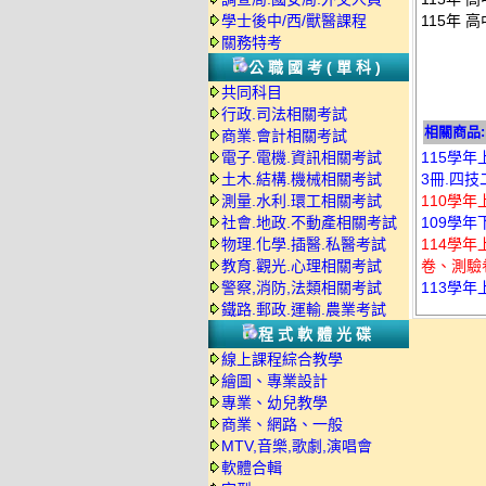
學士後中/西/獸醫課程
115年 
關務特考
公職國考(單科)
共同科目
行政.司法相關考試
相關商品:
商業.會計相關考試
電子.電機.資訊相關考試
115學年
土木.結構.機械相關考試
3冊.四技
測量.水利.環工相關考試
110學年
社會.地政.不動產相關考試
109學年
物理.化學.插醫.私醫考試
114學
教育.觀光.心理相關考試
卷、測驗卷
警察,消防,法類相關考試
113學年
鐵路.郵政.運輸.農業考試
程式軟體光碟
線上課程綜合教學
繪圖、專業設計
專業、幼兒教學
商業、網路、一般
MTV,音樂,歌劇,演唱會
軟體合輯