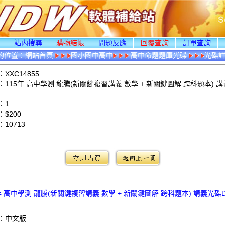
頁
站内搜尋
購物結帳
問題反應
回覆查詢
訂單查詢
的位置：
網站首頁
國小國中高中
高中命題題庫光碟
光碟
XXC14855
115年 高中學測 龍騰(新關鍵複習講義 數學 + 新關鍵圖解 跨科題本) 講
：1
$200
：
10713
：
年 高中學測 龍騰(新關鍵複習講義 數學 + 新關鍵圖解 跨科題本) 講義光碟
：中文版