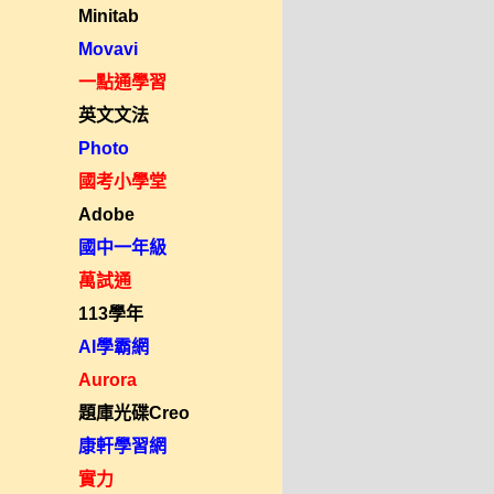
Minitab
Movavi
一點通學習
英文文法
Photo
國考小學堂
Adobe
國中一年級
萬試通
113學年
AI學霸網
Aurora
題庫光碟Creo
康軒學習網
實力