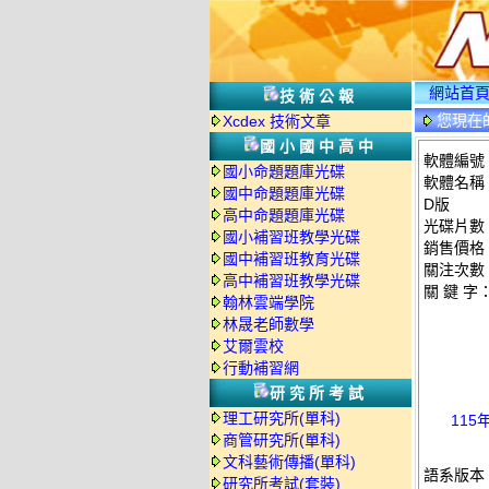
網站首
技術公報
您現在
Xcdex 技術文章
國小國中高中
軟體編號：
國小命題題庫光碟
軟體名稱：
國中命題題庫光碟
D版
高中命題題庫光碟
光碟片數
國小補習班教學光碟
銷售價格：
國中補習班教育光碟
關注次數
高中補習班教學光碟
關 鍵 字
翰林雲端學院
林晟老師數學
艾爾雲校
行動補習網
研究所考試
理工研究所(單科)
115
商管研究所(單科)
文科藝術傳播(單科)
語系版本
研究所考試(套裝)