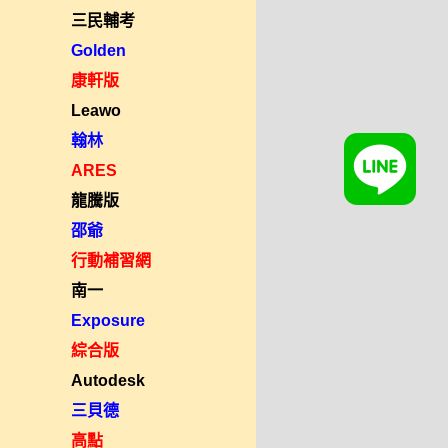
三民輔考
Golden
康軒版
Leawo
翰林
ARES
龍騰版
邵爺
行動補習網
南一
Exposure
綜合版
Autodesk
三貝德
高點