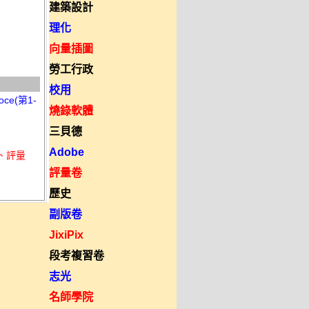
建築設計
理化
向量插圖
勞工行政
校用
ce(第1-
燒錄軟體
三貝德
Adobe
、評量
評量卷
歷史
副版卷
JixiPix
段考複習卷
志光
名師學院