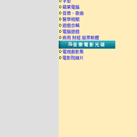
字型
蘋果電腦
音樂、歌曲
醫學相關
遊戲合輯
電腦遊戲
商用.財經.股票軟體
音樂電影光碟
電視劇影集
電影院線片