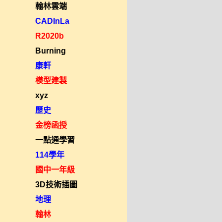
翰林雲端
CADInLa
R2020b
Burning
康軒
模型建製
xyz
歷史
金榜函授
一點通學習
114學年
國中一年級
3D技術插圖
地理
翰林