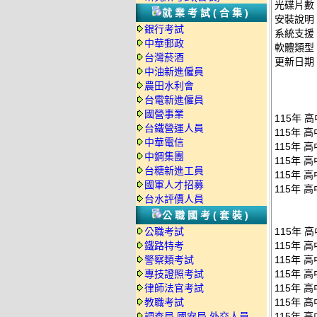
光碟片數
就業考試(合集)
安裝說明
銀行考試
系統支援：
中華郵政
軟體類型
台灣菸酒
更新日期：2
中油新進僱員
農田水利會
台電新進僱員
國營事業
115年 
台鐵營運人員
115年 
中華電信
115年 
中鋼集團
115年 
台糖新進工員
115年 
國軍人才招募
115年 
台水評價人員
公職國考(套裝)
公職考試
115年 
鐵路特考
115年 
警察類考試
115年 
專技證照考試
115年 
律師法官考試
115年 
教職考試
115年 
調查局.國安局.外交人員
115年 