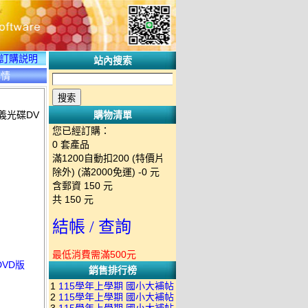
訂購説明
站內搜索
詳情
義光碟DV
購物清單
您已經訂購：
0
套產品
滿1200自動扣200 (特價片
除外) (滿2000免運)
-0 元
含郵資
150
元
共
150
元
結帳 / 查詢
最低消費需滿500元
DVD版
銷售排行榜
1
115學年上學期 國小大補帖
2
115學年上學期 國小大補帖
南一版 國語+數學+社會+生活