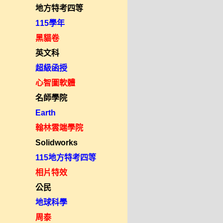
地方特考四等
115學年
黑貓卷
英文科
超級函授
心智圖軟體
名師學院
Earth
翰林雲端學院
Solidworks
115地方特考四等
相片特效
公民
地球科學
周泰