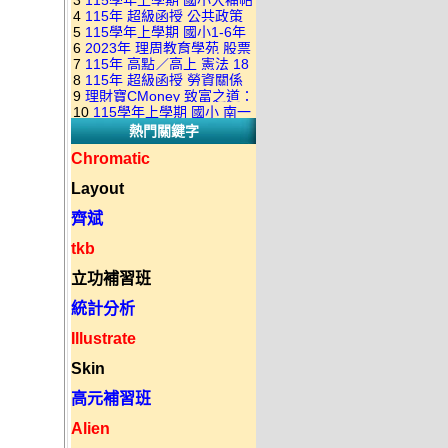
3
115學年上學期 國小大補帖
康軒版 國語+數學+社會+生活
+自然 1-6年級 教學光碟DVD
4
115年 超級函授 公共政策
翰林版 國語+數學+社會+生活
+自然 1-6年級 教學光碟DVD
版(3DVD)
5
115學年上學期 國小1-6年
22堂課+總複習 張楚老師 含
+自然 1-6年級 教學光碟DVD
版(3DVD)
6
2023年 理周教育學苑 股票
級 習作解答(含康軒.南一.翰林
PDF講義 函授DVD(9DVD)
版(3DVD)
7
115年 高點／高上 憲法 18
當沖煉金術 主講：朱家泓 國
全版本.全科目)合輯版 DVD版
8
115年 超級函授 勞資關係
堂課 宗台大老師 含PDF講義
語發音 DVD版
9
理財寶CMoney 致富之道：
概要 11堂課+總複習 陸川老
函授DVD(8DVD)【適用於律
10
115學年上學期 國小 南一
上班族飆股攻略班 主講：朱
師 含PDF講義 函授
師司法考試】
熱門關鍵字
版 教師手冊(全年級、全領域)
家泓+林穎 國語發音 DVD版
DVD(5DVD)
教學光碟DVD版
Chromatic
Layout
齊斌
tkb
立功補習班
統計分析
Illustrate
Skin
高元補習班
Alien