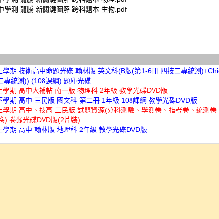
高中學測 龍騰 新關鍵圖解 跨科題本 生物.pdf
上學期 技術高中命題光碟 翰林版 英文科(B版(第1-6冊.四技二專統測)+Chio
二專統測)) (108課綱) 題庫光碟
上學期 高中大補帖 南一版 物理科 2年級 教學光碟DVD版
下學期 高中 三民版 國文科 第二冊 1年級 108課綱 教學光碟DVD版
年上學期 高中、技高 三民版 試題資源(分科測驗、學測卷、指考卷、統測卷
) 卷類光碟DVD版(2片裝)
上學期 高中 翰林版 地理科 2年級 教學光碟DVD版