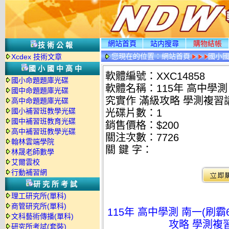
網站首頁
站内搜尋
購物結帳
技術公報
您現在的位置：
網站首頁
國小
Xcdex 技術文章
國小國中高中
軟體編號：XXC14858
國小命題題庫光碟
軟體名稱：115年 高中學測 
國中命題題庫光碟
究實作 滿級攻略 學測複習講
高中命題題庫光碟
國小補習班教學光碟
光碟片數：1
國中補習班教育光碟
銷售價格：$200
高中補習班教學光碟
關注次數：
7726
翰林雲端學院
關 鍵 字：
林晟老師數學
艾爾雲校
行動補習網
研究所考試
理工研究所(單科)
商管研究所(單科)
115年 高中學測 南一(刷霸
文科藝術傳播(單科)
攻略 學測複習
研究所考試(套裝)