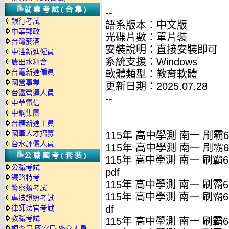
就業考試(合集)
--
銀行考試
語系版本：中文版
中華郵政
光碟片數：單片裝
台灣菸酒
安裝說明：直接安裝即可
中油新進僱員
系統支援：Windows
農田水利會
台電新進僱員
軟體類型：教育軟體
國營事業
更新日期：2025.07.28
台鐵營運人員
--
中華電信
中鋼集團
台糖新進工員
國軍人才招募
115年 高中學測 南一 刷霸
台水評價人員
115年 高中學測 南一 刷霸
公職國考(套裝)
115年 高中學測 南一 刷霸
公職考試
pdf
鐵路特考
115年 高中學測 南一 刷霸6
警察類考試
115年 高中學測 南一 刷霸
專技證照考試
df
律師法官考試
教職考試
115年 高中學測 南一 刷霸6
調查局.國安局.外交人員