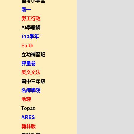
國考小學堂
南一
勞工行政
AI學霸網
113學年
Earth
立功補習班
評量卷
英文文法
國中三年級
名師學院
地理
Topaz
ARES
翰林版