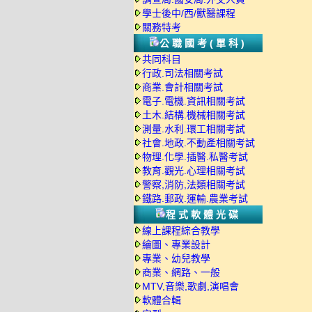
學士後中/西/獸醫課程
關務特考
公職國考(單科)
共同科目
行政.司法相關考試
商業.會計相關考試
電子.電機.資訊相關考試
土木.結構.機械相關考試
測量.水利.環工相關考試
社會.地政.不動產相關考試
物理.化學.插醫.私醫考試
教育.觀光.心理相關考試
警察,消防,法類相關考試
鐵路.郵政.運輸.農業考試
程式軟體光碟
線上課程綜合教學
繪圖、專業設計
專業、幼兒教學
商業、網路、一般
MTV,音樂,歌劇,演唱會
軟體合輯