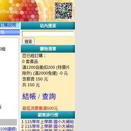
訂購説明
站內搜索
詳情
D版
購物清單
您已經訂購：
0
套產品
滿1200自動扣200 (特價片
除外) (滿2000免運)
-0 元
含郵資
150
元
共
150
元
結帳 / 查詢
版
最低消費需滿500元
銷售排行榜
1
115學年上學期 國小大補帖
2
115學年上學期 國小大補帖
南一版 國語+數學+社會+生活
108課綱)