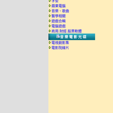
字型
蘋果電腦
音樂、歌曲
醫學相關
遊戲合輯
電腦遊戲
商用.財經.股票軟體
音樂電影光碟
電視劇影集
電影院線片