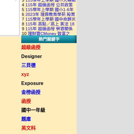
3
115學年上學期 國小大補帖
康軒版 國語+數學+社會+生活
+自然 1-6年級 教學光碟DVD
4
115年 超級函授 公共政策
翰林版 國語+數學+社會+生活
+自然 1-6年級 教學光碟DVD
版(3DVD)
5
115學年上學期 國小1-6年
22堂課+總複習 張楚老師 含
+自然 1-6年級 教學光碟DVD
版(3DVD)
6
2023年 理周教育學苑 股票
級 習作解答(含康軒.南一.翰林
PDF講義 函授DVD(9DVD)
版(3DVD)
7
115學年上學期 國中命題光
當沖煉金術 主講：朱家泓 國
全版本.全科目)合輯版 DVD版
8
115年 高點／高上 憲法 18
碟 翰林版 英文科 1-3年級 題
語發音 DVD版
9
115年 超級函授 勞資關係
堂課 宗台大老師 含PDF講義
庫光碟
10
理財寶CMoney 致富之
概要 11堂課+總複習 陸川老
函授DVD(8DVD)【適用於律
熱門關鍵字
道：上班族飆股攻略班 主
師 含PDF講義 函授
師司法考試】
講：朱家泓+林穎 國語發音
DVD(5DVD)
超級函授
DVD版
Designer
三貝德
xyz
Exposure
金榜函授
函授
國中一年級
題庫
英文科