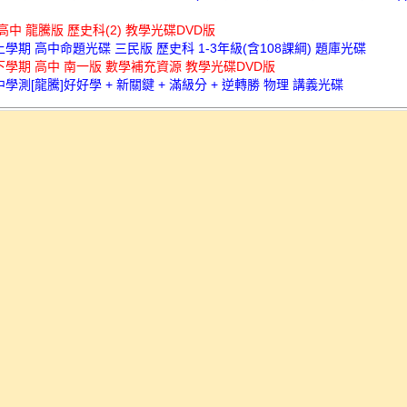
 高中 龍騰版 歷史科(2) 教學光碟DVD版
上學期 高中命題光碟 三民版 歷史科 1-3年級(含108課綱) 題庫光碟
下學期 高中 南一版 數學補充資源 教學光碟DVD版
中學測[龍騰]好好學 + 新關鍵 + 滿級分 + 逆轉勝 物理 講義光碟