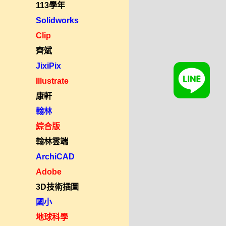
113學年
Solidworks
Clip
齊斌
JixiPix
Illustrate
康軒
翰林
綜合版
翰林雲端
ArchiCAD
Adobe
3D技術插圖
國小
地球科學