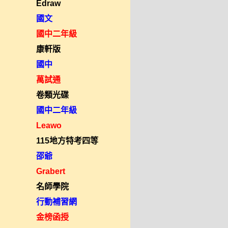
Edraw
國文
國中二年級
康軒版
國中
萬試通
卷類光碟
國中二年級
Leawo
115地方特考四等
邵爺
Grabert
名師學院
行動補習網
金榜函授