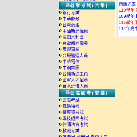
題庫光碟
就業考試(合集)
113學年
銀行考試
109學年
中華郵政
111學年
台灣菸酒
114年高
中油新進僱員
農田水利會
台電新進僱員
國營事業
台鐵營運人員
中華電信
中鋼集團
台糖新進工員
國軍人才招募
台水評價人員
公職國考(套裝)
公職考試
鐵路特考
警察類考試
專技證照考試
律師法官考試
教職考試
調查局.國安局.外交人員