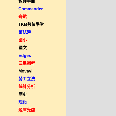
教師手冊
Commander
齊斌
TKB數位學堂
萬試通
國小
國文
Edges
三民輔考
Movavi
勞工立法
統計分析
歷史
理化
題庫光碟