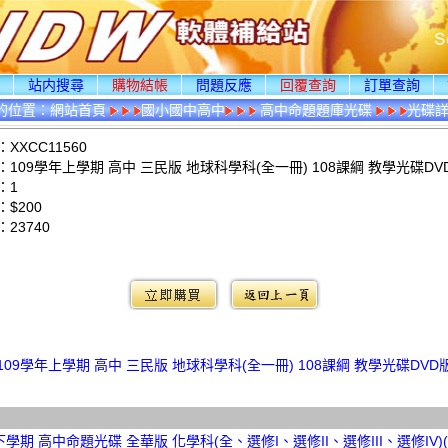
頁
站内搜尋
購物結帳
問題反應
回覆查詢
訂單查詢
的位置：
網站首頁
國小國中高中
高中命題題庫光碟
光碟
XXCC11560
109學年上學期 高中 三民版 地球科學科(全一冊) 108課綱 教學光碟DV
：1
$200
：
23740
：
109學年上學期 高中 三民版 地球科學科(全一冊) 108課綱 教學光碟DVD
下學期 高中命題光碟 全華版 化學科(全、選修I、選修II、選修III、選修IV)(