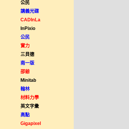
公民
講義光碟
CADInLa
InPixio
公民
實力
三貝德
南一版
邵爺
Minitab
翰林
材料力學
英文字彙
高點
Gigapixel