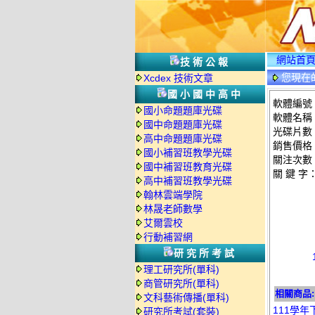
網站首
技術公報
您現在
Xcdex 技術文章
國小國中高中
軟體編號：
國小命題題庫光碟
軟體名稱：
國中命題題庫光碟
光碟片數
高中命題題庫光碟
銷售價格：
國小補習班教學光碟
關注次數
國中補習班教育光碟
關 鍵 字
高中補習班教學光碟
翰林雲端學院
林晟老師數學
艾爾雲校
行動補習網
研究所考試
理工研究所(單科)
商管研究所(單科)
相關商品:
文科藝術傳播(單科)
111學年
研究所考試(套裝)