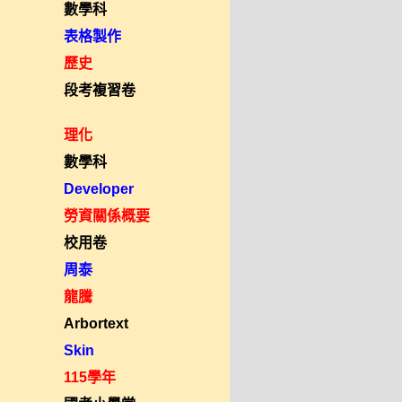
數學科
表格製作
歷史
段考複習卷
理化
數學科
Developer
勞資關係概要
校用卷
周泰
龍騰
Arbortext
Skin
115學年