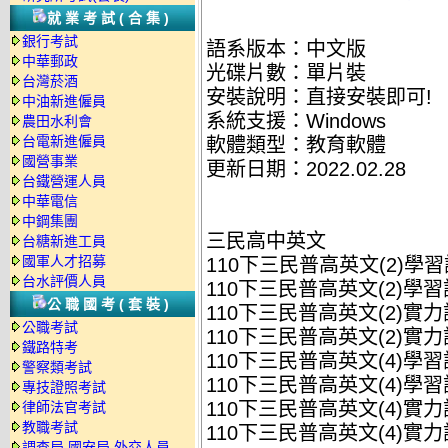
就業考試(合集)
銀行考試
語系版本：中文版
中華郵政
光碟片數：單片裝
台灣菸酒
安裝說明：直接安裝即可!
中油新進僱員
系統支援：Windows
農田水利會
台電新進僱員
軟體類型：教育軟體
國營事業
更新日期：2022.02.28
台鐵營運人員
中華電信
中鋼集團
三民高中英文
台糖新進工員
國軍人才招募
110下三民普高英文(2)學習評
台水評價人員
110下三民普高英文(2)學習評
公職國考(套裝)
110下三民普高英文(2)實力評
公職考試
110下三民普高英文(2)實力評
鐵路特考
110下三民普高英文(4)學習評
警察類考試
110下三民普高英文(4)學習評
專技證照考試
110下三民普高英文(4)實力評
律師法官考試
教職考試
110下三民普高英文(4)實力評
調查局.國安局.外交人員