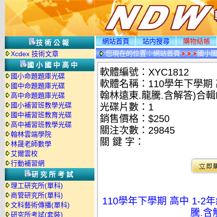
網站首頁
站内搜尋
購物結帳
技術公報
您現在的位置：
網站首頁
國小
Xcdex 技術文章
國小國中高中
軟體編號：XYC1812
國小命題題庫光碟
軟體名稱：110學年下學期 
國中命題題庫光碟
翰林遠東.龍騰.含解答)合輯
高中命題題庫光碟
國小補習班教學光碟
光碟片數：1
國中補習班教育光碟
銷售價格：$250
高中補習班教學光碟
關注次數：
29845
翰林雲端學院
關 鍵 字：
林晟老師數學
艾爾雲校
行動補習網
研究所考試
理工研究所(單科)
商管研究所(單科)
110學年下學期 高中 1-
文科藝術傳播(單科)
騰.含
研究所考試(套裝)