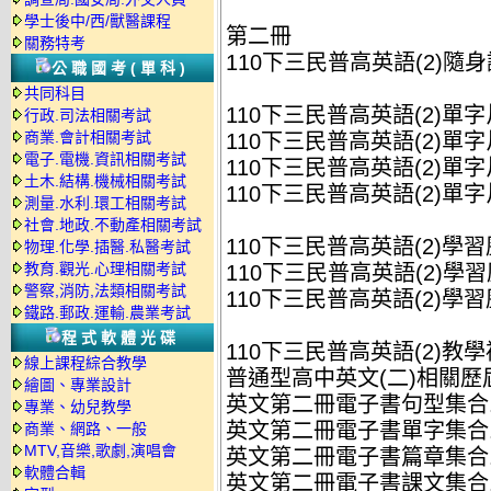
學士後中/西/獸醫課程
第二冊
關務特考
110下三民普高英語(2)隨身讀
公職國考(單科)
共同科目
110下三民普高英語(2)單字
行政.司法相關考試
商業.會計相關考試
110下三民普高英語(2)單字片
電子.電機.資訊相關考試
110下三民普高英語(2)單字片
土木.結構.機械相關考試
110下三民普高英語(2)單字片
測量.水利.環工相關考試
社會.地政.不動產相關考試
110下三民普高英語(2)學
物理.化學.插醫.私醫考試
教育.觀光.心理相關考試
110下三民普高英語(2)學習
警察,消防,法類相關考試
110下三民普高英語(2)學習
鐵路.郵政.運輸.農業考試
程式軟體光碟
110下三民普高英語(2)教
線上課程綜合教學
普通型高中英文(二)相關歷屆
繪圖、專業設計
英文第二冊電子書句型集合.
專業、幼兒教學
英文第二冊電子書單字集合.
商業、網路、一般
MTV,音樂,歌劇,演唱會
英文第二冊電子書篇章集合.d
軟體合輯
英文第二冊電子書課文集合.