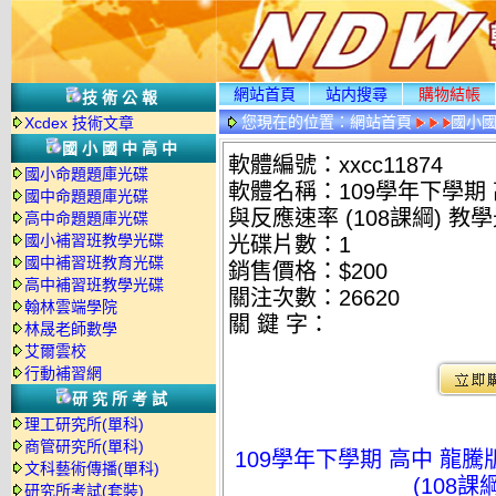
網站首頁
站内搜尋
購物結帳
技術公報
您現在的位置：
網站首頁
國小
Xcdex 技術文章
國小國中高中
軟體編號：xxcc11874
國小命題題庫光碟
軟體名稱：109學年下學期 
國中命題題庫光碟
與反應速率 (108課綱) 教
高中命題題庫光碟
國小補習班教學光碟
光碟片數：1
國中補習班教育光碟
銷售價格：$200
高中補習班教學光碟
關注次數：
26620
翰林雲端學院
關 鍵 字：
林晟老師數學
艾爾雲校
行動補習網
研究所考試
理工研究所(單科)
商管研究所(單科)
109學年下學期 高中 龍騰
文科藝術傳播(單科)
(108課
研究所考試(套裝)