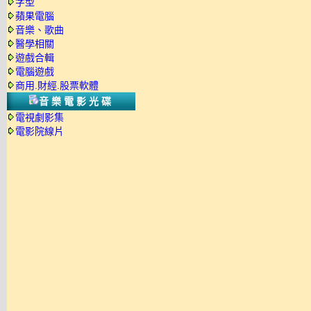
字型
蘋果電腦
音樂、歌曲
醫學相關
遊戲合輯
電腦遊戲
商用.財經.股票軟體
音樂電影光碟
電視劇影集
電影院線片