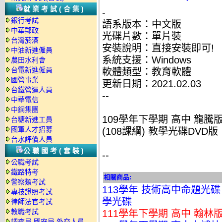
就業考試(合集)
-
銀行考試
語系版本：中文版
中華郵政
光碟片數：單片裝
台灣菸酒
安裝說明：直接安裝即可!
中油新進僱員
系統支援：Windows
農田水利會
台電新進僱員
軟體類型：教育軟體
國營事業
更新日期：2021.02.03
台鐵營運人員
--
中華電信
中鋼集團
109學年下學期 高中 龍騰
台糖新進工員
國軍人才招募
(108課綱) 教學光碟DVD版
台水評價人員
公職國考(套裝)
--
公職考試
鐵路特考
相關商品:
警察類考試
113學年 技術高中命題光碟
專技證照考試
學光碟
律師法官考試
教職考試
111學年下學期 高中 翰林
調查局.國安局.外交人員