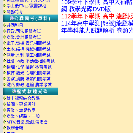
109學年下學期 高中大補帖 
學士後中/西/獸醫課程
綱 教學光碟DVD版
關務特考
112學年下學期 高中 龍騰版
公職國考(單科)
114年高中學測[龍騰]龍騰
共同科目
年學科能力試題解析 卷類
行政.司法相關考試
商業.會計相關考試
電子.電機.資訊相關考試
土木.結構.機械相關考試
測量.水利.環工相關考試
社會.地政.不動產相關考試
物理.化學.插醫.私醫考試
教育.觀光.心理相關考試
警察,消防,法類相關考試
鐵路.郵政.運輸.農業考試
程式軟體光碟
線上課程綜合教學
繪圖、專業設計
專業、幼兒教學
商業、網路、一般
MTV,音樂,歌劇,演唱會
軟體合輯