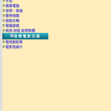
字型
蘋果電腦
音樂、歌曲
醫學相關
遊戲合輯
電腦遊戲
商用.財經.股票軟體
音樂電影光碟
電視劇影集
電影院線片