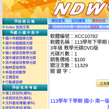
網站首頁
站内搜尋
購物結帳
技術公報
您現在的位置：
網站首頁
國小
Xcdex 技術文章
國小國中高中
軟體編號：XCC10782
國小命題題庫光碟
軟體名稱：113學年下學期 
國中命題題庫光碟
3年級 教學光碟DVD版
高中命題題庫光碟
國小補習班教學光碟
光碟片數：1
國中補習班教育光碟
銷售價格：$100
高中補習班教學光碟
關注次數：
11329
翰林雲端學院
關 鍵 字：
林晟老師數學
艾爾雲校
行動補習網
研究所考試
理工研究所(單科)
商管研究所(單科)
113學年下學期 國小 南一
文科藝術傳播(單科)
研究所考試(套裝)