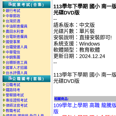
就業考試(合集)
113學年下學期 國小 南一
銀行考試
光碟DVD版
中華郵政
--
台灣菸酒
語系版本：中文版
中油新進僱員
光碟片數：單片裝
農田水利會
台電新進僱員
安裝說明：直接安裝即可!
國營事業
系統支援：Windows
台鐵營運人員
軟體類型：教育軟體
中華電信
更新日期：2024.12.24
中鋼集團
--
台糖新進工員
國軍人才招募
台水評價人員
113學年下學期 國小 南一
公職國考(套裝)
光碟DVD版
公職考試
鐵路特考
警察類考試
相關商品:
專技證照考試
109學年上學期 高職 龍騰版
律師法官考試
教職考試
版
調查局.國安局.外交人員