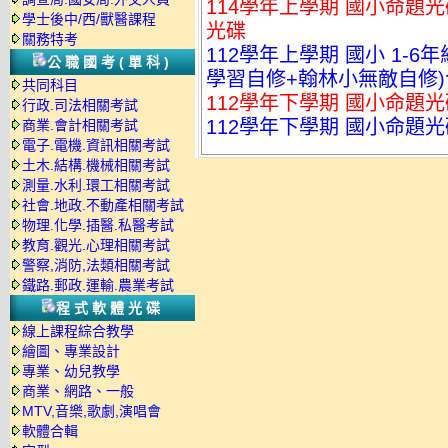
114學年上學期 國小命題光碟 何
學士後中/西/獸醫課程
光碟
關務特考
112學年上學期 國小 1-
公職國考(單科)
學習自修+翰林小無敵自修
共同科目
112學年下學期 國小命題光
行政.司法相關考試
112學年下學期 國小命題光
商業.會計相關考試
電子.電機.資訊相關考試
土木.結構.機械相關考試
測量.水利.環工相關考試
社會.地政.不動產相關考試
物理.化學.插醫.私醫考試
教育.觀光.心理相關考試
警察,消防,法類相關考試
鐵路.郵政.運輸.農業考試
程式軟體光碟
線上課程綜合教學
繪圖、專業設計
專業、幼兒教學
商業、網路、一般
MTV,音樂,歌劇,演唱會
軟體合輯