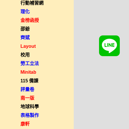
行動補習網
理化
金榜函授
邵爺
齊斌
Layout
校用
勞工立法
Minitab
115 備課
評量卷
南一版
地球科學
表格製作
康軒