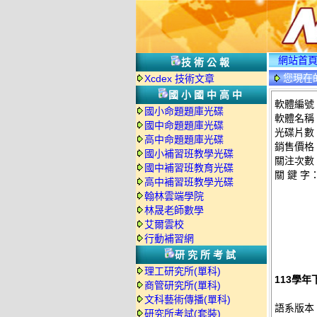
網站首
技術公報
您現在
Xcdex 技術文章
國小國中高中
軟體編號：
國小命題題庫光碟
軟體名稱：
國中命題題庫光碟
光碟片數
高中命題題庫光碟
銷售價格：
國小補習班教學光碟
關注次數
國中補習班教育光碟
關 鍵 字
高中補習班教學光碟
翰林雲端學院
林晟老師數學
艾爾雲校
行動補習網
研究所考試
理工研究所(單科)
113學年
商管研究所(單科)
文科藝術傳播(單科)
語系版本
研究所考試(套裝)