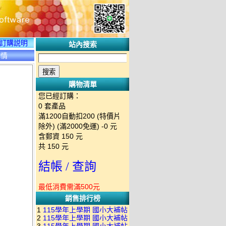
訂購説明
站內搜索
詳情
購物清單
您已經訂購：
0
套產品
滿1200自動扣200 (特價片
除外) (滿2000免運)
-0 元
含郵資
150
元
共
150
元
結帳 / 查詢
最低消費需滿500元
銷售排行榜
1
115學年上學期 國小大補帖
2
115學年上學期 國小大補帖
南一版 國語+數學+社會+生活