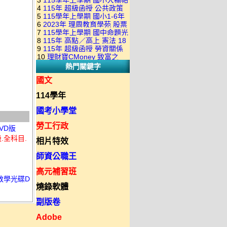
3
115學年上學期 國小大補帖
康軒版 國語+數學+社會+生活
+自然 1-6年級 教學光碟DVD
4
115年 超級函授 公共政策
翰林版 國語+數學+社會+生活
+自然 1-6年級 教學光碟DVD
版(3DVD)
5
115學年上學期 國小1-6年
22堂課+總複習 張楚老師 含
+自然 1-6年級 教學光碟DVD
版(3DVD)
6
2023年 理周教育學苑 股票
級 習作解答(含康軒.南一.翰林
PDF講義 函授DVD(9DVD)
版(3DVD)
7
115學年上學期 國中命題光
當沖煉金術 主講：朱家泓 國
全版本.全科目)合輯版 DVD版
8
115年 高點／高上 憲法 18
碟 翰林版 英文科 1-3年級 題
語發音 DVD版
9
115年 超級函授 勞資關係
堂課 宗台大老師 含PDF講義
庫光碟
10
理財寶CMoney 致富之
概要 11堂課+總複習 陸川老
函授DVD(8DVD)【適用於律
熱門關鍵字
道：上班族飆股攻略班 主
師 含PDF講義 函授
師司法考試】
講：朱家泓+林穎 國語發音
DVD(5DVD)
國文
DVD版
114學年
國考小學堂
勞工行政
VD版
.全科目.
相片特效
師資公職王
高元補習班
 教學光碟D
燒錄軟體
副版卷
Adobe