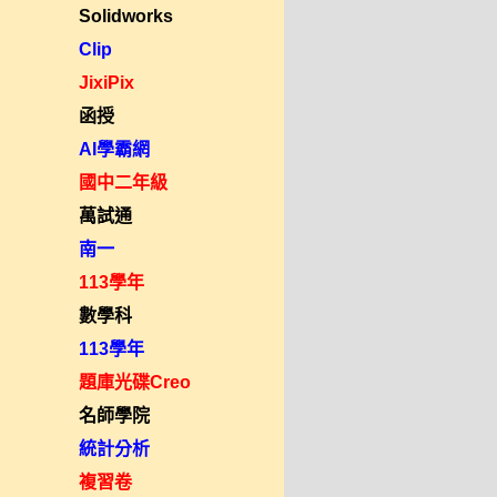
Solidworks
Clip
JixiPix
函授
AI學霸網
國中二年級
萬試通
南一
113學年
數學科
113學年
題庫光碟Creo
名師學院
統計分析
複習卷