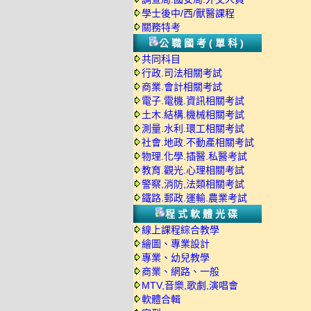
學士後中/西/獸醫課程
關務特考
公職國考(單科)
共同科目
行政.司法相關考試
商業.會計相關考試
電子.電機.資訊相關考試
土木.結構.機械相關考試
測量.水利.環工相關考試
社會.地政.不動產相關考試
物理.化學.插醫.私醫考試
教育.觀光.心理相關考試
警察,消防,法類相關考試
鐵路.郵政.運輸.農業考試
程式軟體光碟
線上課程綜合教學
繪圖、專業設計
專業、幼兒教學
商業、網路、一般
MTV,音樂,歌劇,演唱會
軟體合輯