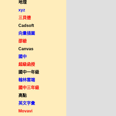
地理
xyz
三貝德
Cadsoft
向量插圖
邵爺
Canvas
國中
超級函授
國中一年級
翰林雲端
國中三年級
高點
英文字彙
Movavi