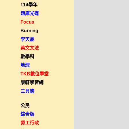
114學年
題庫光碟
Focus
Burning
李天豪
英文文法
數學科
地理
TKB數位學堂
康軒學習網
三貝德
公民
綜合版
勞工行政