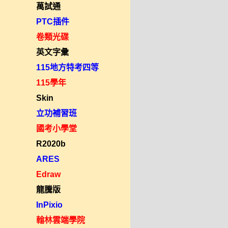
萬試通
PTC插件
卷類光碟
英文字彙
115地方特考四等
115學年
Skin
立功補習班
國考小學堂
R2020b
ARES
Edraw
龍騰版
InPixio
翰林雲端學院