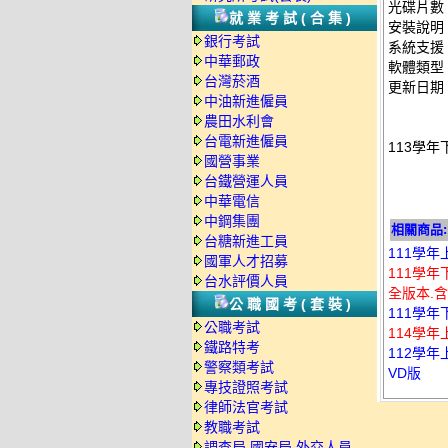
光碟片數
就業考試(合集)
安裝說明
銀行考試
系統支援：
中華郵政
軟體類型
台灣菸酒
更新日期：2
中油新進僱員
農田水利會
台電新進僱員
113學年
國營事業
台鐵營運人員
中華電信
中鋼集團
相關商品:
台糖新進工員
111學年
國軍人才招募
111學年
台水評價人員
全版本.含
公職國考(套裝)
111學年
公職考試
114學年
鐵路特考
112學年
警察類考試
VD版
專技證照考試
律師法官考試
教職考試
調查局.國安局.外交人員