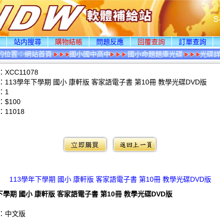
頁
站内搜尋
購物結帳
問題反應
回覆查詢
訂單查詢
的位置：
網站首頁
國小國中高中
國小命題題庫光碟
光碟
XCC11078
113學年下學期 國小 康軒版 客家語電子書 第10冊 教學光碟DVD版
：1
$100
：
11018
：
113學年下學期 國小 康軒版 客家語電子書 第10冊 教學光碟DVD版
下學期 國小 康軒版 客家語電子書 第10冊 教學光碟DVD版
：中文版