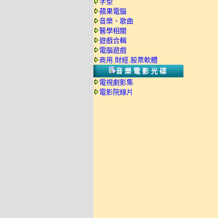
字型
蘋果電腦
音樂、歌曲
醫學相關
遊戲合輯
電腦遊戲
商用.財經.股票軟體
音樂電影光碟
電視劇影集
電影院線片