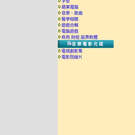
字型
蘋果電腦
音樂、歌曲
醫學相關
遊戲合輯
電腦遊戲
商用.財經.股票軟體
音樂電影光碟
電視劇影集
電影院線片