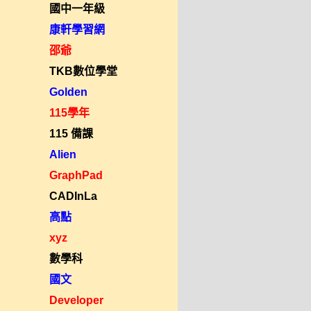
國中一年級
康軒學習網
邵爺
TKB數位學堂
Golden
115學年
115 備課
Alien
GraphPad
CADInLa
高點
xyz
數學科
國文
Developer