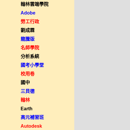
翰林雲端學院
Adobe
勞工行政
劉成霖
龍騰版
名師學院
分析系統
國考小學堂
校用卷
國中
三貝德
翰林
Earth
高元補習班
Autodesk