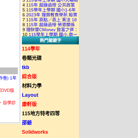
3
115學年上學期 國小大補帖
康軒版 國語+數學+社會+生活
+自然 1-6年級 教學光碟DVD
4
115年 超級函授 公共政策
翰林版 國語+數學+社會+生活
+自然 1-6年級 教學光碟DVD
版(3DVD)
5
115學年上學期 國小1-6年
22堂課+總複習 張楚老師 含
+自然 1-6年級 教學光碟DVD
版(3DVD)
6
2023年 理周教育學苑 股票
級 習作解答(含康軒.南一.翰林
PDF講義 函授DVD(9DVD)
版(3DVD)
7
115年 高點／高上 憲法 18
當沖煉金術 主講：朱家泓 國
全版本.全科目)合輯版 DVD版
8
115年 超級函授 勞資關係
堂課 宗台大老師 含PDF講義
語發音 DVD版
9
理財寶CMoney 致富之道：
概要 11堂課+總複習 陸川老
函授DVD(8DVD)【適用於律
10
115學年上學期 國小 南一
上班族飆股攻略班 主講：朱
師 含PDF講義 函授
師司法考試】
熱門關鍵字
版 教師手冊(全年級、全領域)
家泓+林穎 國語發音 DVD版
DVD(5DVD)
教學光碟DVD版
114學年
卷類光碟
tkb
綜合版
卷) 1年
材料力學
碟DVD版
Layout
簿、自學診
康軒版
115地方特考四等
邵爺
Solidworks