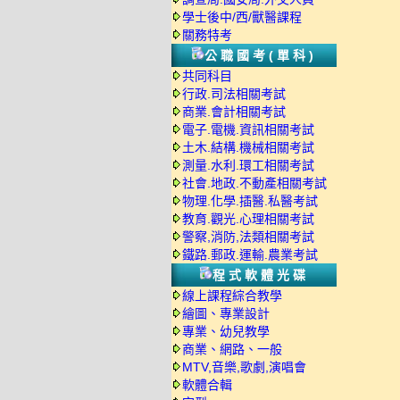
學士後中/西/獸醫課程
關務特考
公職國考(單科)
共同科目
行政.司法相關考試
商業.會計相關考試
電子.電機.資訊相關考試
土木.結構.機械相關考試
測量.水利.環工相關考試
社會.地政.不動產相關考試
物理.化學.插醫.私醫考試
教育.觀光.心理相關考試
警察,消防,法類相關考試
鐵路.郵政.運輸.農業考試
程式軟體光碟
線上課程綜合教學
繪圖、專業設計
專業、幼兒教學
商業、網路、一般
MTV,音樂,歌劇,演唱會
軟體合輯