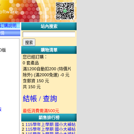
訂購説明
站內搜索
詳情
D版
購物清單
您已經訂購：
0
套產品
滿1200自動扣200 (特價片
除外) (滿2000免運)
-0 元
含郵資
150
元
共
150
元
結帳 / 查詢
版
最低消費需滿500元
銷售排行榜
1
115學年上學期 國小大補帖
2
115學年上學期 國小大補帖
南一版 國語+數學+社會+生活