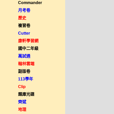
Commander
月考卷
歷史
複習卷
Cutter
康軒學習網
國中二年級
萬試通
翰林雲端
副版卷
113學年
Clip
題庫光碟
齊斌
地理