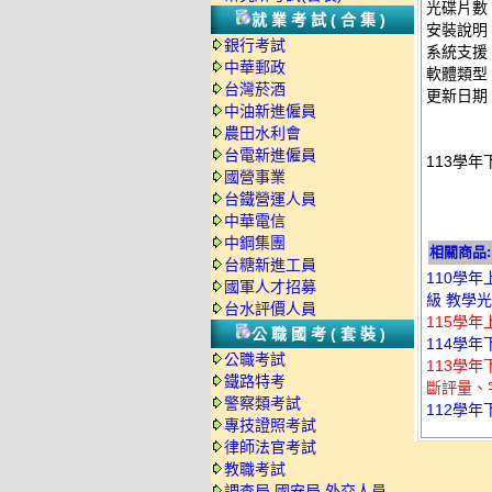
光碟片數
就業考試(合集)
安裝說明
銀行考試
系統支援：
中華郵政
軟體類型
台灣菸酒
更新日期：2
中油新進僱員
農田水利會
台電新進僱員
113學年
國營事業
台鐵營運人員
中華電信
中鋼集團
相關商品:
台糖新進工員
110學
國軍人才招募
級 教學光
台水評價人員
115學年
公職國考(套裝)
114學年
公職考試
113學
鐵路特考
斷評量、字
警察類考試
112學年
專技證照考試
律師法官考試
教職考試
調查局.國安局.外交人員