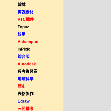
翰林
備課素材
PTC插件
Topaz
校用
Ashampoo
InPixio
綜合版
Autodesk
段考複習卷
地球科學
歷史
表格製作
Edraw
三民輔考