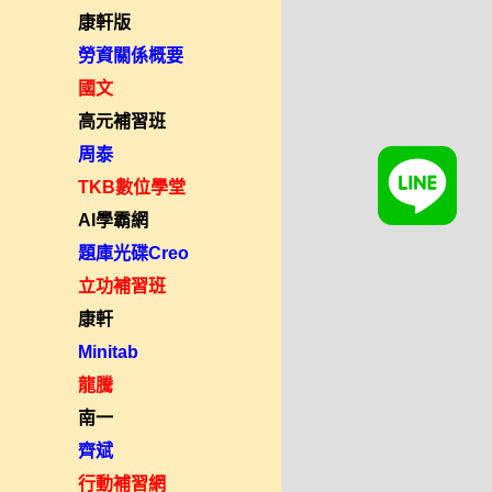
康軒版
勞資關係概要
國文
高元補習班
周泰
TKB數位學堂
AI學霸網
題庫光碟Creo
立功補習班
康軒
Minitab
龍騰
南一
齊斌
行動補習網