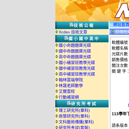
網站首
技術公報
您現在
Xcdex 技術文章
國小國中高中
軟體編號：
國小命題題庫光碟
軟體名稱：
國中命題題庫光碟
光碟片數
高中命題題庫光碟
銷售價格：
國小補習班教學光碟
關注次數
國中補習班教育光碟
關 鍵 字
高中補習班教學光碟
翰林雲端學院
林晟老師數學
艾爾雲校
行動補習網
研究所考試
理工研究所(單科)
113學年
商管研究所(單科)
文科藝術傳播(單科)
語系版本
研究所考試(套裝)