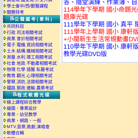
答、隨堂演練、作業簿、自學
學士後中/西/獸醫課程
114學年下學期 國小命題光碟 何
關務特考
題庫光碟
公職國考(單科)
111學年下學期 國小 真平
共同科目
111學年上學期 國小 康
行政.司法相關考試
+小閩新生生活常規動畫DVD
商業.會計相關考試
電子.電機.資訊相關考試
110學年下學期 國小 康軒
土木.結構.機械相關考試
教學光碟DVD版
測量.水利.環工相關考試
社會.地政.不動產相關考試
物理.化學.插醫.私醫考試
教育.觀光.心理相關考試
警察,消防,法類相關考試
鐵路.郵政.運輸.農業考試
程式軟體光碟
線上課程綜合教學
繪圖、專業設計
專業、幼兒教學
商業、網路、一般
MTV,音樂,歌劇,演唱會
軟體合輯