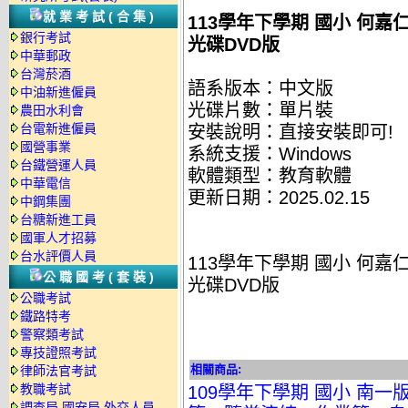
就業考試(合集)
113學年下學期 國小 何嘉仁 
銀行考試
光碟DVD版
中華郵政
台灣菸酒
語系版本：中文版
中油新進僱員
光碟片數：單片裝
農田水利會
台電新進僱員
安裝說明：直接安裝即可!
國營事業
系統支援：Windows
台鐵營運人員
軟體類型：教育軟體
中華電信
更新日期：2025.02.15
中鋼集團
台糖新進工員
國軍人才招募
台水評價人員
113學年下學期 國小 何嘉仁 
公職國考(套裝)
光碟DVD版
公職考試
鐵路特考
警察類考試
專技證照考試
相關商品:
律師法官考試
教職考試
109學年下學期 國小 南
調查局.國安局.外交人員