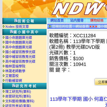
網站首頁
站内搜尋
購物結帳
技術公報
您現在的位置：
網站首頁
國小
Xcdex 技術文章
國小國中高中
軟體編號：XCC11284
國小命題題庫光碟
軟體名稱：113學年下學期 國
國中命題題庫光碟
(第2冊) 教學光碟DVD版
高中命題題庫光碟
國小補習班教學光碟
光碟片數：1
國中補習班教育光碟
銷售價格：$100
高中補習班教學光碟
關注次數：
10941
翰林雲端學院
關 鍵 字：
林晟老師數學
艾爾雲校
行動補習網
研究所考試
理工研究所(單科)
商管研究所(單科)
113學年下學期 國小 何嘉仁 
文科藝術傳播(單科)
研究所考試(套裝)