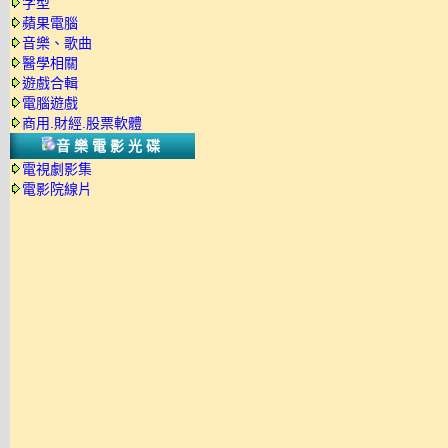
字型
蘋果電腦
音樂、歌曲
醫學相關
遊戲合輯
電腦遊戲
商用.財經.股票軟體
音樂電影光碟
電視劇影集
電影院線片