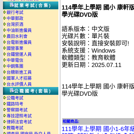
就業考試(合集)
114學年上學期 國小 康軒
銀行考試
學光碟DVD版
中華郵政
台灣菸酒
語系版本：中文版
中油新進僱員
光碟片數：單片裝
農田水利會
台電新進僱員
安裝說明：直接安裝即可!
國營事業
系統支援：Windows
台鐵營運人員
軟體類型：教育軟體
中華電信
更新日期：2025.07.11
中鋼集團
台糖新進工員
國軍人才招募
台水評價人員
114學年上學期 國小 康軒
公職國考(套裝)
學光碟DVD版
公職考試
鐵路特考
警察類考試
專技證照考試
相關商品:
律師法官考試
教職考試
111學年上學期 國小1-6
調查局.國安局.外交人員