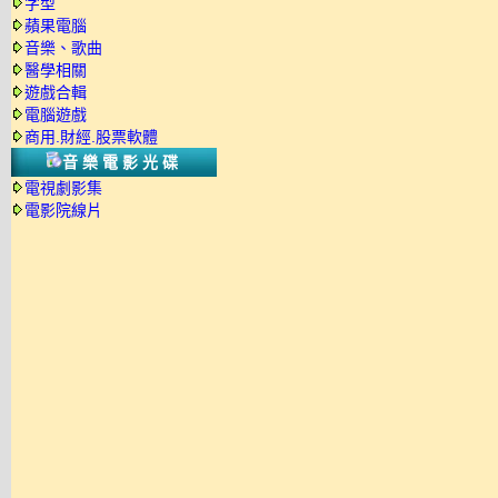
字型
蘋果電腦
音樂、歌曲
醫學相關
遊戲合輯
電腦遊戲
商用.財經.股票軟體
音樂電影光碟
電視劇影集
電影院線片