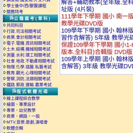
解答+輔助教本(全年級.全科
學士後中/西/獸醫課程
址版 (4片裝)
關務特考
111學年下學期 國小 南一
公職國考(單科)
教學光碟DVD版
共同科目
109學年下學期 國小 翰
行政.司法相關考試
習作含解答) 5年級 教學光碟
商業.會計相關考試
電子.電機.資訊相關考試
保證109學年下學期 國小1
土木.結構.機械相關考試
版本.全科目)合輯版 DVD版
測量.水利.環工相關考試
109學年上學期 國小 翰
社會.地政.不動產相關考試
含解答) 3年級 教學光碟DVD
物理.化學.插醫.私醫考試
教育.觀光.心理相關考試
警察,消防,法類相關考試
鐵路.郵政.運輸.農業考試
程式軟體光碟
線上課程綜合教學
繪圖、專業設計
專業、幼兒教學
商業、網路、一般
MTV,音樂,歌劇,演唱會
軟體合輯