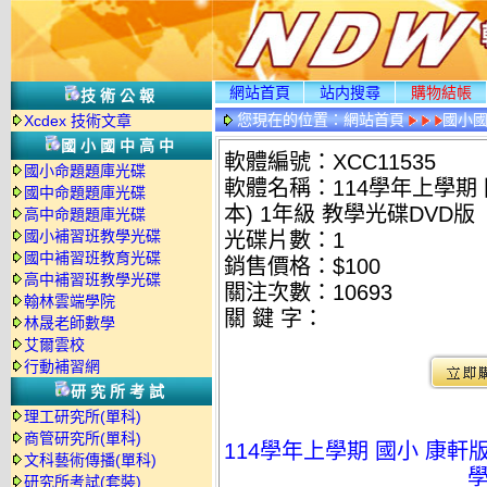
網站首頁
站内搜尋
購物結帳
技術公報
您現在的位置：
網站首頁
國小
Xcdex 技術文章
國小國中高中
軟體編號：XCC11535
國小命題題庫光碟
軟體名稱：114學年上學期
國中命題題庫光碟
本) 1年級 教學光碟DVD版
高中命題題庫光碟
國小補習班教學光碟
光碟片數：1
國中補習班教育光碟
銷售價格：$100
高中補習班教學光碟
關注次數：
10693
翰林雲端學院
關 鍵 字：
林晟老師數學
艾爾雲校
行動補習網
研究所考試
理工研究所(單科)
商管研究所(單科)
114學年上學期 國小 康軒
文科藝術傳播(單科)
學
研究所考試(套裝)