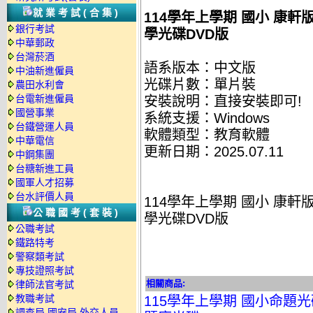
就業考試(合集)
114學年上學期 國小 康軒
銀行考試
學光碟DVD版
中華郵政
台灣菸酒
語系版本：中文版
中油新進僱員
光碟片數：單片裝
農田水利會
台電新進僱員
安裝說明：直接安裝即可!
國營事業
系統支援：Windows
台鐵營運人員
軟體類型：教育軟體
中華電信
更新日期：2025.07.11
中鋼集團
台糖新進工員
國軍人才招募
台水評價人員
114學年上學期 國小 康軒
公職國考(套裝)
學光碟DVD版
公職考試
鐵路特考
警察類考試
專技證照考試
相關商品:
律師法官考試
教職考試
115學年上學期 國小命題光碟
調查局.國安局.外交人員