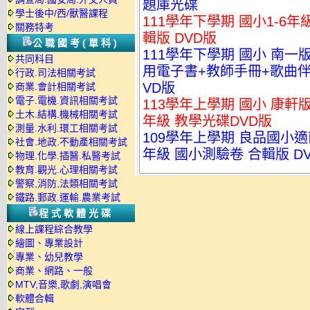
題庫光碟
學士後中/西/獸醫課程
111學年下學期 國小1-6年
關務特考
輯版 DVD版
公職國考(單科)
111學年下學期 國小 南一
共同科目
用電子書+教師手冊+歌曲伴奏
行政.司法相關考試
VD版
商業.會計相關考試
電子.電機.資訊相關考試
113學年上學期 國小 康軒
土木.結構.機械相關考試
年級 教學光碟DVD版
測量.水利.環工相關考試
109學年上學期 良品國小適
社會.地政.不動產相關考試
年級 國小測驗卷 合輯版 D
物理.化學.插醫.私醫考試
教育.觀光.心理相關考試
警察,消防,法類相關考試
鐵路.郵政.運輸.農業考試
程式軟體光碟
線上課程綜合教學
繪圖、專業設計
專業、幼兒教學
商業、網路、一般
MTV,音樂,歌劇,演唱會
軟體合輯