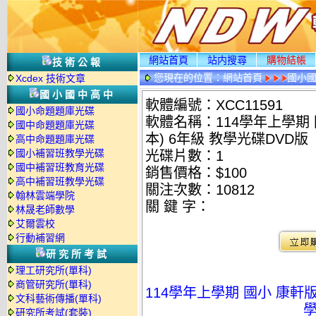
網站首頁
站内搜尋
購物結帳
技術公報
您現在的位置：
網站首頁
國小
Xcdex 技術文章
國小國中高中
軟體編號：XCC11591
國小命題題庫光碟
軟體名稱：114學年上學期
國中命題題庫光碟
本) 6年級 教學光碟DVD版
高中命題題庫光碟
國小補習班教學光碟
光碟片數：1
國中補習班教育光碟
銷售價格：$100
高中補習班教學光碟
關注次數：
10812
翰林雲端學院
關 鍵 字：
林晟老師數學
艾爾雲校
行動補習網
研究所考試
理工研究所(單科)
商管研究所(單科)
114學年上學期 國小 康軒
文科藝術傳播(單科)
學
研究所考試(套裝)