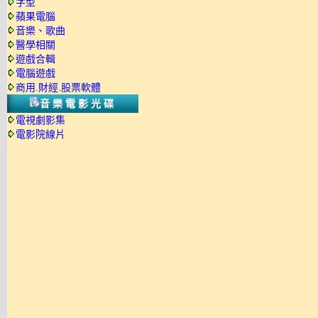
字型
蘋果電腦
音樂、歌曲
醫學相關
遊戲合輯
電腦遊戲
商用.財經.股票軟體
音樂電影光碟
電視劇影集
電影院線片