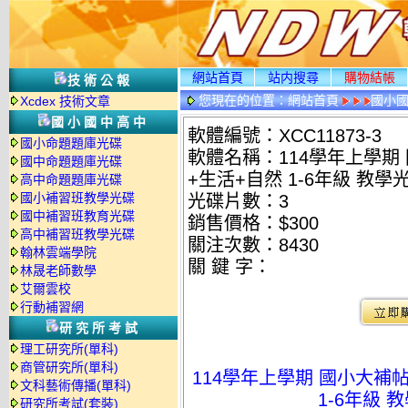
網站首頁
站内搜尋
購物結帳
技術公報
您現在的位置：
網站首頁
國小
Xcdex 技術文章
國小國中高中
軟體編號：XCC11873-3
國小命題題庫光碟
軟體名稱：114學年上學期
國中命題題庫光碟
+生活+自然 1-6年級 教學光
高中命題題庫光碟
國小補習班教學光碟
光碟片數：3
國中補習班教育光碟
銷售價格：$300
高中補習班教學光碟
關注次數：
8430
翰林雲端學院
關 鍵 字：
林晟老師數學
艾爾雲校
行動補習網
研究所考試
理工研究所(單科)
商管研究所(單科)
114學年上學期 國小大補帖
文科藝術傳播(單科)
1-6年級 教
研究所考試(套裝)