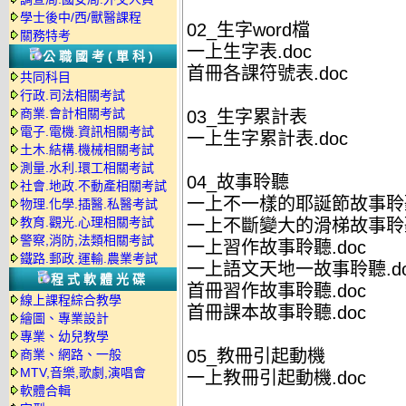
學士後中/西/獸醫課程
02_生字word檔
關務特考
一上生字表.doc
公職國考(單科)
首冊各課符號表.doc
共同科目
行政.司法相關考試
商業.會計相關考試
03_生字累計表
電子.電機.資訊相關考試
一上生字累計表.doc
土木.結構.機械相關考試
測量.水利.環工相關考試
04_故事聆聽
社會.地政.不動產相關考試
一上不一樣的耶誕節故事聆聽(
物理.化學.插醫.私醫考試
教育.觀光.心理相關考試
一上不斷變大的滑梯故事聆聽(
警察,消防,法類相關考試
一上習作故事聆聽.doc
鐵路.郵政.運輸.農業考試
一上語文天地一故事聆聽.do
程式軟體光碟
首冊習作故事聆聽.doc
線上課程綜合教學
首冊課本故事聆聽.doc
繪圖、專業設計
專業、幼兒教學
05_教冊引起動機
商業、網路、一般
MTV,音樂,歌劇,演唱會
一上教冊引起動機.doc
軟體合輯