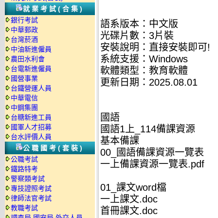
就業考試(合集)
銀行考試
語系版本：中文版
中華郵政
光碟片數：3片裝
台灣菸酒
安裝說明：直接安裝即可!
中油新進僱員
系統支援：Windows
農田水利會
台電新進僱員
軟體類型：教育軟體
國營事業
更新日期：2025.08.01
台鐵營運人員
中華電信
中鋼集團
國語
台糖新進工員
國軍人才招募
國語1上_114備課資源
台水評價人員
基本備課
公職國考(套裝)
00_國語備課資源一覽表
公職考試
一上備課資源一覽表.pdf
鐵路特考
警察類考試
01_課文word檔
專技證照考試
一上課文.doc
律師法官考試
教職考試
首冊課文.doc
調查局.國安局.外交人員