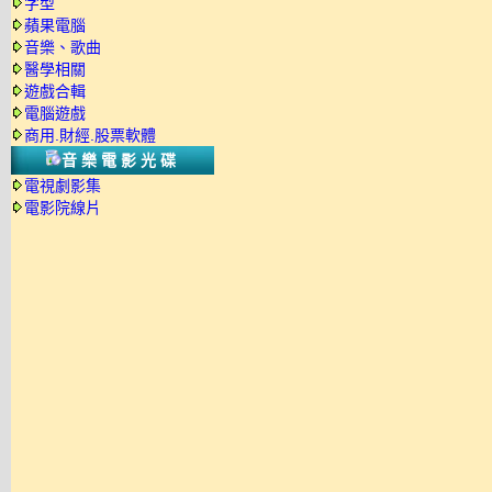
字型
蘋果電腦
音樂、歌曲
醫學相關
遊戲合輯
電腦遊戲
商用.財經.股票軟體
音樂電影光碟
電視劇影集
電影院線片