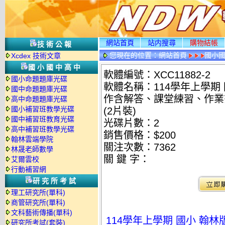
網站首頁
站内搜尋
購物結帳
技術公報
您現在的位置：
網站首頁
國小
Xcdex 技術文章
國小國中高中
軟體編號：XCC11882-2
國小命題題庫光碟
軟體名稱：114學年上學期
國中命題題庫光碟
作含解答、課堂練習、作業簿
高中命題題庫光碟
國小補習班教學光碟
(2片裝)
國中補習班教育光碟
光碟片數：2
高中補習班教學光碟
銷售價格：$200
翰林雲端學院
關注次數：
7362
林晟老師數學
關 鍵 字：
艾爾雲校
行動補習網
研究所考試
理工研究所(單科)
商管研究所(單科)
文科藝術傳播(單科)
114學年上學期 國小 翰
研究所考試(套裝)