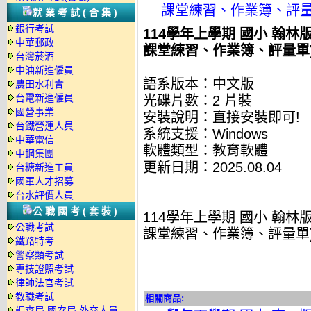
課堂練習、作業簿、評量單
就業考試(合集)
銀行考試
114學年上學期 國小 翰
中華郵政
課堂練習、作業簿、評量單) 
台灣菸酒
中油新進僱員
語系版本：中文版
農田水利會
台電新進僱員
光碟片數：2 片裝
國營事業
安裝說明：直接安裝即可!
台鐵營運人員
系統支援：Windows
中華電信
軟體類型：教育軟體
中鋼集團
更新日期：2025.08.04
台糖新進工員
國軍人才招募
台水評價人員
公職國考(套裝)
114學年上學期 國小 翰
公職考試
課堂練習、作業簿、評量單) 
鐵路特考
警察類考試
專技證照考試
律師法官考試
教職考試
相關商品:
調查局.國安局.外交人員