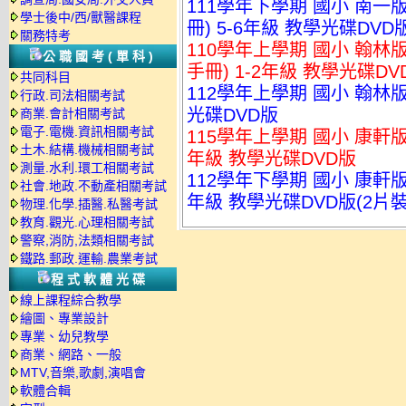
111學年下學期 國小 南一
學士後中/西/獸醫課程
冊) 5-6年級 教學光碟DVD
關務特考
110學年上學期 國小 翰
公職國考(單科)
手冊) 1-2年級 教學光碟DV
共同科目
112學年上學期 國小 翰林
行政.司法相關考試
光碟DVD版
商業.會計相關考試
電子.電機.資訊相關考試
115學年上學期 國小 康軒版
土木.結構.機械相關考試
年級 教學光碟DVD版
測量.水利.環工相關考試
112學年下學期 國小 康軒
社會.地政.不動產相關考試
年級 教學光碟DVD版(2片裝
物理.化學.插醫.私醫考試
教育.觀光.心理相關考試
警察,消防,法類相關考試
鐵路.郵政.運輸.農業考試
程式軟體光碟
線上課程綜合教學
繪圖、專業設計
專業、幼兒教學
商業、網路、一般
MTV,音樂,歌劇,演唱會
軟體合輯