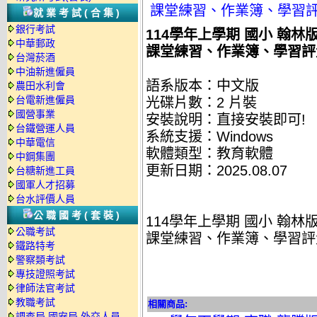
課堂練習、作業簿、學習評量單
就業考試(合集)
銀行考試
114學年上學期 國小 翰
中華郵政
課堂練習、作業簿、學習評量單
台灣菸酒
中油新進僱員
語系版本：中文版
農田水利會
台電新進僱員
光碟片數：2 片裝
國營事業
安裝說明：直接安裝即可!
台鐵營運人員
系統支援：Windows
中華電信
軟體類型：教育軟體
中鋼集團
更新日期：2025.08.07
台糖新進工員
國軍人才招募
台水評價人員
公職國考(套裝)
114學年上學期 國小 翰
公職考試
課堂練習、作業簿、學習評量單
鐵路特考
警察類考試
專技證照考試
律師法官考試
教職考試
相關商品:
調查局.國安局.外交人員