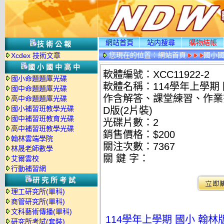
網站首頁
站内搜尋
購物結帳
技術公報
您現在的位置：
網站首頁
國小
Xcdex 技術文章
國小國中高中
軟體編號：XCC11922-2
國小命題題庫光碟
軟體名稱：114學年上學期
國中命題題庫光碟
作含解答、課堂練習、作業簿
高中命題題庫光碟
國小補習班教學光碟
D版(2片裝)
國中補習班教育光碟
光碟片數：2
高中補習班教學光碟
銷售價格：$200
翰林雲端學院
關注次數：
7367
林晟老師數學
關 鍵 字：
艾爾雲校
行動補習網
研究所考試
理工研究所(單科)
商管研究所(單科)
文科藝術傳播(單科)
114學年上學期 國小 翰
研究所考試(套裝)