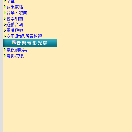
字型
蘋果電腦
音樂、歌曲
醫學相關
遊戲合輯
電腦遊戲
商用.財經.股票軟體
音樂電影光碟
電視劇影集
電影院線片