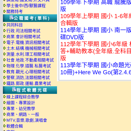
109學年下學期 高職 龍騰版
學士後中/西/獸醫課程
版
關務特考
109學年上學期 國小 1-6
公職國考(單科)
合輯版
共同科目
114學年上學期 國小 南一
行政.司法相關考試
碟DVD版
商業.會計相關考試
電子.電機.資訊相關考試
112學年下學期 國小6年級
土木.結構.機械相關考試
答+輔助教本(全年級.全科目
測量.水利.環工相關考試
版
社會.地政.不動產相關考試
113學年下學期 國小命題光碟 翰
物理.化學.插醫.私醫考試
10冊)+Here We Go(第2.4
教育.觀光.心理相關考試
警察,消防,法類相關考試
鐵路.郵政.運輸.農業考試
程式軟體光碟
線上課程綜合教學
繪圖、專業設計
專業、幼兒教學
商業、網路、一般
MTV,音樂,歌劇,演唱會
軟體合輯