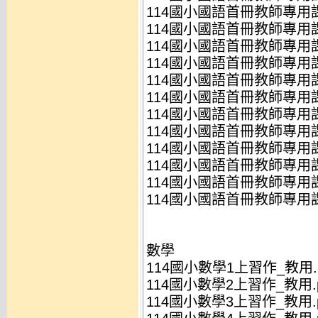
114國小國語首冊教師專用課本P
114國小國語首冊教師專用課本P
114國小國語首冊教師專用課本P
114國小國語首冊教師專用課本P
114國小國語首冊教師專用課本P
114國小國語首冊教師專用課本P
114國小國語首冊教師專用課本P
114國小國語首冊教師專用課本
114國小國語首冊教師專用課本
114國小國語首冊教師專用課本
114國小國語首冊教師專用課本
114國小國語首冊教師專用課本
數學
114國小數學1上習作_教用.p
114國小數學2上習作_教用.p
114國小數學3上習作_教用.p