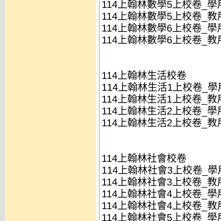
114上翰林數學5上校卷_學用
114上翰林數學5上校卷_教用
114上翰林數學6上校卷_學用
114上翰林數學6上校卷_教用
114上翰林生活校卷
114上翰林生活1上校卷_學用
114上翰林生活1上校卷_教用
114上翰林生活2上校卷_學用
114上翰林生活2上校卷_教用
114上翰林社會校卷
114上翰林社會3上校卷_學用
114上翰林社會3上校卷_教用
114上翰林社會4上校卷_學用
114上翰林社會4上校卷_教用
114上翰林社會5上校卷_學用