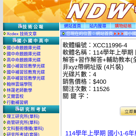
網站首頁
站内搜尋
購物結帳
技術公報
您現在的位置：
網站首頁
國小
Xcdex 技術文章
國小國中高中
軟體編號：XCC11996-4
國小命題題庫光碟
軟體名稱：114學年上學期 
國中命題題庫光碟
解答+習作解答+輔助教本(全
高中命題題庫光碟
國小補習班教學光碟
非xyz帶網址版 (4片裝)
國中補習班教育光碟
光碟片數：4
高中補習班教學光碟
銷售價格：$400
翰林雲端學院
關注次數：
11526
林晟老師數學
關 鍵 字：
艾爾雲校
行動補習網
研究所考試
理工研究所(單科)
商管研究所(單科)
文科藝術傳播(單科)
114學年上學期 國小1-
研究所考試(套裝)