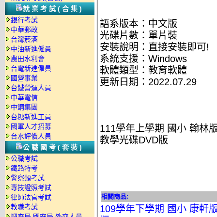
就業考試(合集)
銀行考試
語系版本：中文版
中華郵政
光碟片數：單片裝
台灣菸酒
安裝說明：直接安裝即可!
中油新進僱員
系統支援：Windows
農田水利會
台電新進僱員
軟體類型：教育軟體
國營事業
更新日期：2022.07.29
台鐵營運人員
中華電信
中鋼集團
台糖新進工員
國軍人才招募
111學年上學期 國小 翰林
台水評價人員
教學光碟DVD版
公職國考(套裝)
公職考試
鐵路特考
警察類考試
專技證照考試
相關商品:
律師法官考試
教職考試
109學年下學期 國小 康軒
調查局.國安局.外交人員