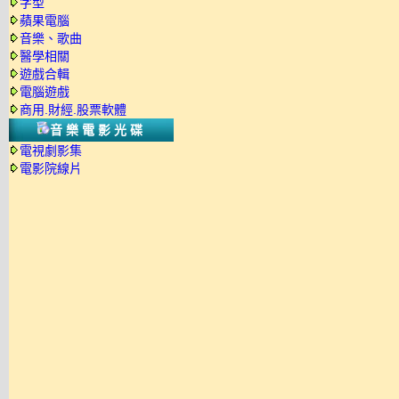
字型
蘋果電腦
音樂、歌曲
醫學相關
遊戲合輯
電腦遊戲
商用.財經.股票軟體
音樂電影光碟
電視劇影集
電影院線片