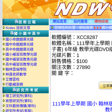
網站首頁
站内搜尋
購物結帳
技術公報
您現在的位置：
網站首頁
國小
Xcdex 技術文章
國小國中高中
軟體編號：XCC8287
國小命題題庫光碟
軟體名稱：111學年上學期
國中命題題庫光碟
子書) 6年級 教學光碟DVD
高中命題題庫光碟
國小補習班教學光碟
光碟片數：1
國中補習班教育光碟
銷售價格：$100
高中補習班教學光碟
關注次數：
27890
翰林雲端學院
關 鍵 字：
林晟老師數學
艾爾雲校
行動補習網
研究所考試
理工研究所(單科)
商管研究所(單科)
111學年上學期 國小 翰林
文科藝術傳播(單科)
教
研究所考試(套裝)