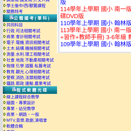
版
學士後中/西/獸醫課程
114學年上學期 國小 南一
關務特考
碟DVD版
公職國考(單科)
110學年上學期 國小 翰林版
共同科目
113學年上學期 國小 南一
行政.司法相關考試
+習作+教師手冊) 3-6年級 
商業.會計相關考試
電子.電機.資訊相關考試
109學年上學期 國小 翰林版
土木.結構.機械相關考試
測量.水利.環工相關考試
社會.地政.不動產相關考試
物理.化學.插醫.私醫考試
教育.觀光.心理相關考試
警察,消防,法類相關考試
鐵路.郵政.運輸.農業考試
程式軟體光碟
線上課程綜合教學
繪圖、專業設計
專業、幼兒教學
商業、網路、一般
MTV,音樂,歌劇,演唱會
軟體合輯