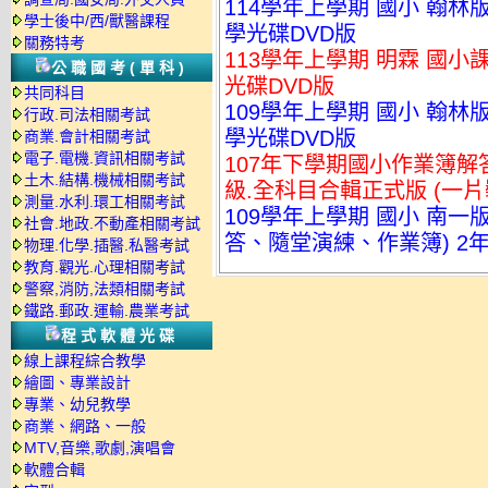
114學年上學期 國小 翰林
學士後中/西/獸醫課程
學光碟DVD版
關務特考
113學年上學期 明霖 國小課
公職國考(單科)
光碟DVD版
共同科目
109學年上學期 國小 翰林
行政.司法相關考試
學光碟DVD版
商業.會計相關考試
電子.電機.資訊相關考試
107年下學期國小作業簿解答
土木.結構.機械相關考試
級.全科目合輯正式版 (一片
測量.水利.環工相關考試
109學年上學期 國小 南
社會.地政.不動產相關考試
答、隨堂演練、作業簿) 2年
物理.化學.插醫.私醫考試
教育.觀光.心理相關考試
警察,消防,法類相關考試
鐵路.郵政.運輸.農業考試
程式軟體光碟
線上課程綜合教學
繪圖、專業設計
專業、幼兒教學
商業、網路、一般
MTV,音樂,歌劇,演唱會
軟體合輯