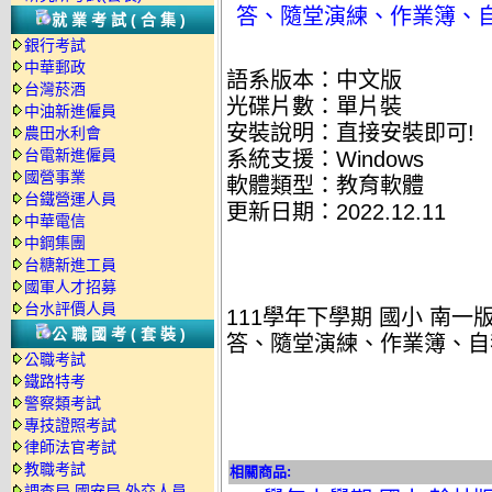
答、隨堂演練、作業簿、自我
就業考試(合集)
銀行考試
中華郵政
語系版本：中文版
台灣菸酒
光碟片數：單片裝
中油新進僱員
安裝說明：直接安裝即可!
農田水利會
台電新進僱員
系統支援：Windows
國營事業
軟體類型：教育軟體
台鐵營運人員
更新日期：2022.12.11
中華電信
中鋼集團
台糖新進工員
國軍人才招募
台水評價人員
111學年下學期 國小 南
公職國考(套裝)
答、隨堂演練、作業簿、自我
公職考試
鐵路特考
警察類考試
專技證照考試
律師法官考試
教職考試
相關商品:
調查局.國安局.外交人員