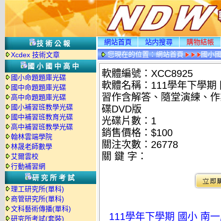
網站首頁
站内搜尋
購物結帳
技術公報
您現在的位置：
網站首頁
國小
Xcdex 技術文章
國小國中高中
軟體編號：XCC8925
國小命題題庫光碟
軟體名稱：111學年下學期
國中命題題庫光碟
習作含解答、隨堂演練、作業
高中命題題庫光碟
國小補習班教學光碟
碟DVD版
國中補習班教育光碟
光碟片數：1
高中補習班教學光碟
銷售價格：$100
翰林雲端學院
關注次數：
26778
林晟老師數學
關 鍵 字：
艾爾雲校
行動補習網
研究所考試
理工研究所(單科)
商管研究所(單科)
文科藝術傳播(單科)
111學年下學期 國小 南
研究所考試(套裝)