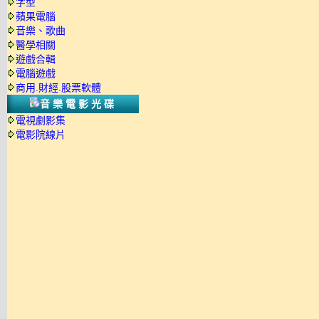
字型
蘋果電腦
音樂、歌曲
醫學相關
遊戲合輯
電腦遊戲
商用.財經.股票軟體
音樂電影光碟
電視劇影集
電影院線片