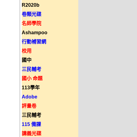
R2020b
卷類光碟
名師學院
Ashampoo
行動補習網
校用
國中
三民輔考
國小 命題
113學年
Adobe
評量卷
三民輔考
115 備課
講義光碟