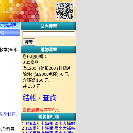
訂購説明
站內搜索
詳情
教本(全年
購物清單
您已經訂購：
0
套產品
滿1200自動扣200 (特價片
除外) (滿2000免運)
-0 元
含郵資
150
元
共
150
元
結帳 / 查詢
最低消費需滿500元
.全科目.
銷售排行榜
1
115學年上學期 國小大補帖
2
115學年上學期 國小大補帖
.全科目.
南一版 國語+數學+社會+生活