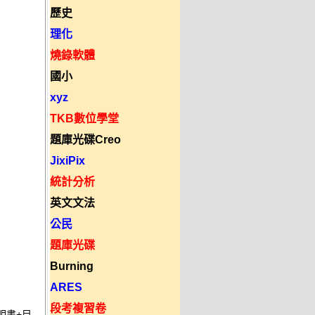
歷史
理化
燒錄軟體
國小
xyz
TKB數位學堂
題庫光碟Creo
JixiPix
統計分析
英文文法
公民
題庫光碟
Burning
ARES
段考複習卷
明書+目