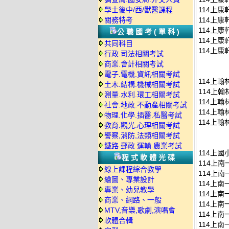
學士後中/西/獸醫課程
114上康
關務特考
114上康
114上康
公職國考(單科)
114上康
共同科目
114上康
行政.司法相關考試
商業.會計相關考試
電子.電機.資訊相關考試
114上翰
土木.結構.機械相關考試
114上翰
測量.水利.環工相關考試
114上翰
社會.地政.不動產相關考試
114上翰
物理.化學.插醫.私醫考試
114上翰
教育.觀光.心理相關考試
警察,消防,法類相關考試
鐵路.郵政.運輸.農業考試
114上國
程式軟體光碟
114上南
線上課程綜合教學
114上南
繪圖、專業設計
114上南
專業、幼兒教學
114上南
商業、網路、一般
114上南
MTV,音樂,歌劇,演唱會
114上南
軟體合輯
114上南