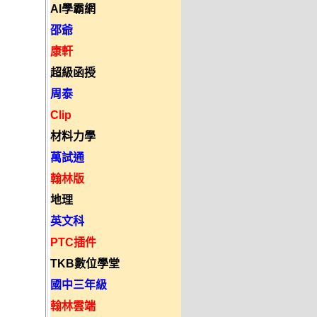
AI學霸網
邵爺
康軒
超級函授
周泰
Clip
材料力學
萬試通
翰林版
地理
英文科
PTC插件
TKB數位學堂
國中三年級
翰林雲端