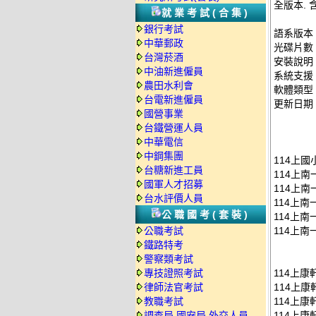
全版本. 
就業考試(合集)
銀行考試
語系版本
中華郵政
光碟片數
台灣菸酒
安裝說明
中油新進僱員
系統支援：
農田水利會
軟體類型
台電新進僱員
更新日期：2
國營事業
台鐵營運人員
中華電信
中鋼集團
114上國
台糖新進工員
114上南
國軍人才招募
114上南
台水評價人員
114上南
公職國考(套裝)
114上南
公職考試
114上南
鐵路特考
警察類考試
專技證照考試
114上康
律師法官考試
114上康
教職考試
114上康
調查局.國安局.外交人員
114上康