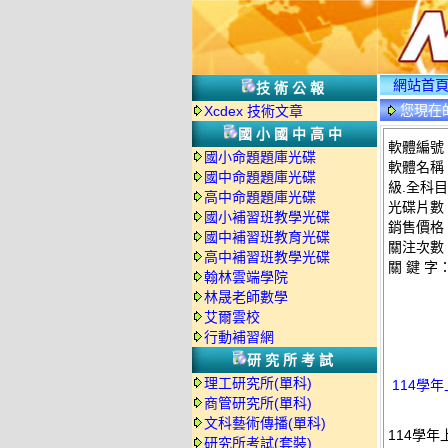
網站首
技術公報
您現在
Xcdex 技術文章
國小國中高中
軟體編號：
國小命題題庫光碟
軟體名稱
國中命題題庫光碟
級.全科目
高中命題題庫光碟
光碟片數
國小補習班教學光碟
銷售價格：
國中補習班教育光碟
關注次數
高中補習班教學光碟
關 鍵 字
翰林雲端學院
林晟老師數學
艾爾雲校
行動補習網
研究所考試
理工研究所(單科)
114學
商管研究所(單科)
文科藝術傳播(單科)
114學年
研究所考試(套裝)