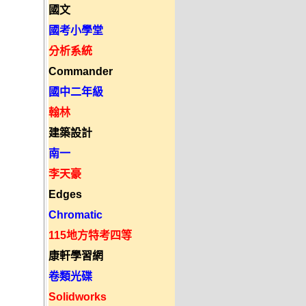
國文
國考小學堂
分析系統
Commander
國中二年級
翰林
建築設計
南一
李天豪
Edges
Chromatic
115地方特考四等
康軒學習網
卷類光碟
Solidworks