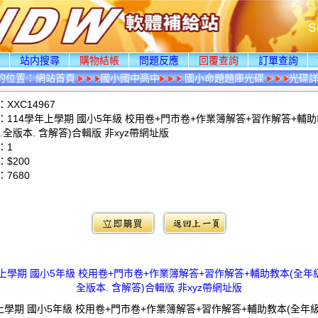
頁
站内搜尋
購物結帳
問題反應
回覆查詢
訂單查詢
的位置：
網站首頁
國小國中高中
國小命題題庫光碟
光碟
XXC14967
：114學年上學期 國小5年級 校用卷+門市卷+作業簿解答+習作解答+輔助
.全版本. 含解答)合輯版 非xyz帶網址版
：1
$200
：
7680
：
年上學期 國小5年級 校用卷+門市卷+作業簿解答+習作解答+輔助教本(全年級
全版本. 含解答)合輯版 非xyz帶網址版
上學期 國小5年級 校用卷+門市卷+作業簿解答+習作解答+輔助教本(全年級