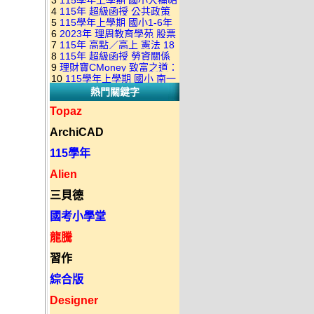
3
115學年上學期 國小大補帖
康軒版 國語+數學+社會+生活
+自然 1-6年級 教學光碟DVD
4
115年 超級函授 公共政策
翰林版 國語+數學+社會+生活
+自然 1-6年級 教學光碟DVD
版(3DVD)
5
115學年上學期 國小1-6年
22堂課+總複習 張楚老師 含
+自然 1-6年級 教學光碟DVD
版(3DVD)
6
2023年 理周教育學苑 股票
級 習作解答(含康軒.南一.翰林
PDF講義 函授DVD(9DVD)
版(3DVD)
7
115年 高點／高上 憲法 18
當沖煉金術 主講：朱家泓 國
全版本.全科目)合輯版 DVD版
8
115年 超級函授 勞資關係
堂課 宗台大老師 含PDF講義
語發音 DVD版
9
理財寶CMoney 致富之道：
概要 11堂課+總複習 陸川老
函授DVD(8DVD)【適用於律
10
115學年上學期 國小 南一
上班族飆股攻略班 主講：朱
師 含PDF講義 函授
師司法考試】
熱門關鍵字
版 教師手冊(全年級、全領域)
家泓+林穎 國語發音 DVD版
DVD(5DVD)
教學光碟DVD版
Topaz
ArchiCAD
115學年
Alien
三貝德
國考小學堂
龍騰
習作
綜合版
Designer