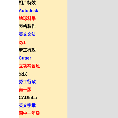
相片特效
Autodesk
地球科學
表格製作
英文文法
xyz
勞工行政
Cutter
立功補習班
公民
勞工行政
南一版
CADInLa
英文字彙
國中一年級