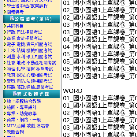
01_國小國語1上單課卷_第01
學士後中/西/獸醫課程
02_國小國語1上單課卷_第02
關務特考
02_國小國語1上單課卷_第02
公職國考(單科)
03_國小國語1上單課卷_第03
共同科目
03_國小國語1上單課卷_第03
行政.司法相關考試
商業.會計相關考試
04_國小國語1上單課卷_第04
電子.電機.資訊相關考試
04_國小國語1上單課卷_第04
土木.結構.機械相關考試
05_國小國語1上單課卷_第05
測量.水利.環工相關考試
05_國小國語1上單課卷_第05
社會.地政.不動產相關考試
06_國小國語1上單課卷_第06
物理.化學.插醫.私醫考試
教育.觀光.心理相關考試
06_國小國語1上單課卷_第06
警察,消防,法類相關考試
鐵路.郵政.運輸.農業考試
WORD
程式軟體光碟
01_國小國語1上單課卷_第01
線上課程綜合教學
01_國小國語1上單課卷_第01
繪圖、專業設計
02_國小國語1上單課卷_第02
專業、幼兒教學
02_國小國語1上單課卷_第02
商業、網路、一般
MTV,音樂,歌劇,演唱會
03_國小國語1上單課卷_第03
軟體合輯
03_國小國語1上單課卷_第03