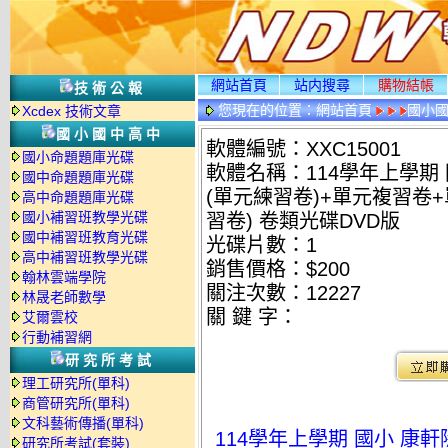
網站首頁
站内搜尋
購物結帳
技術公報
您現在的位置：
網站首頁
國小
Xcdex 技術文章
國小國中高中
軟體編號：XXC15001
國小命題題庫光碟
軟體名稱：114學年上學期
國中命題題庫光碟
(單元練習卷)+單元複習卷
高中命題題庫光碟
國小補習班教學光碟
習卷) 卷類光碟DVD版
國中補習班教育光碟
光碟片數：1
高中補習班教學光碟
銷售價格：$200
翰林雲端學院
關注次數：
12227
林晟老師數學
關 鍵 字：
艾爾雲校
行動補習網
研究所考試
理工研究所(單科)
商管研究所(單科)
文科藝術傳播(單科)
114學年上學期 國小 康
研究所考試(套裝)