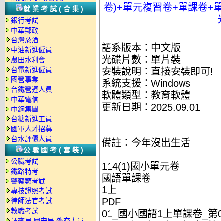
卷)+單元複習卷+單課卷+
就業考試(合集)
銀行考試
中華郵政
台灣菸酒
語系版本：中文版
中油新進僱員
光碟片數：單片裝
農田水利會
台電新進僱員
安裝說明：直接安裝即可!
國營事業
系統支援：Windows
台鐵營運人員
軟體類型：教育軟體
中華電信
更新日期：2025.09.01
中鋼集團
台糖新進工員
國軍人才招募
台水評價人員
備註：今年沒出生活
公職國考(套裝)
公職考試
114(1)國小單元卷
鐵路特考
國語單課卷
警察類考試
1上
專技證照考試
PDF
律師法官考試
教職考試
01_國小國語1上單課卷_第01
調查局.國安局.外交人員