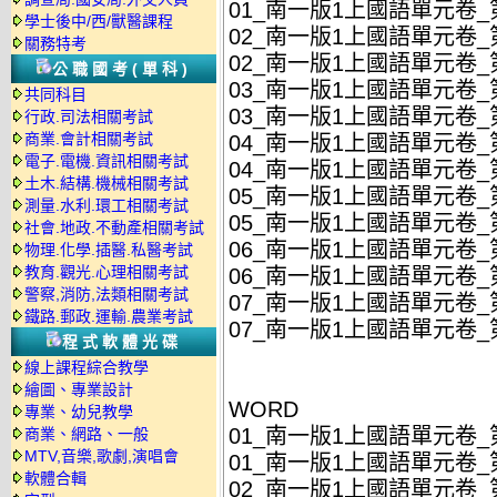
01_南一版1上國語單元卷_第
學士後中/西/獸醫課程
02_南一版1上國語單元卷_第
關務特考
02_南一版1上國語單元卷_第
公職國考(單科)
03_南一版1上國語單元卷_第
共同科目
03_南一版1上國語單元卷_第
行政.司法相關考試
商業.會計相關考試
04_南一版1上國語單元卷_第
電子.電機.資訊相關考試
04_南一版1上國語單元卷_第
土木.結構.機械相關考試
05_南一版1上國語單元卷_第
測量.水利.環工相關考試
05_南一版1上國語單元卷_第
社會.地政.不動產相關考試
06_南一版1上國語單元卷_第
物理.化學.插醫.私醫考試
教育.觀光.心理相關考試
06_南一版1上國語單元卷_第
警察,消防,法類相關考試
07_南一版1上國語單元卷_第
鐵路.郵政.運輸.農業考試
07_南一版1上國語單元卷_第
程式軟體光碟
線上課程綜合教學
繪圖、專業設計
WORD
專業、幼兒教學
01_南一版1上國語單元卷_第
商業、網路、一般
MTV,音樂,歌劇,演唱會
01_南一版1上國語單元卷_第
軟體合輯
02_南一版1上國語單元卷_第