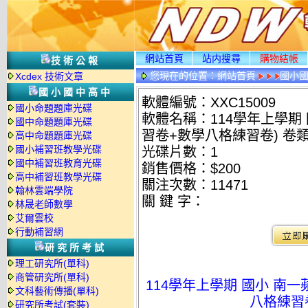
網站首頁
站内搜尋
購物結帳
技術公報
您現在的位置：
網站首頁
國小
Xcdex 技術文章
國小國中高中
軟體編號：XXC15009
國小命題題庫光碟
軟體名稱：114學年上學期
國中命題題庫光碟
習卷+數學八格練習卷) 卷
高中命題題庫光碟
國小補習班教學光碟
光碟片數：1
國中補習班教育光碟
銷售價格：$200
高中補習班教學光碟
關注次數：
11471
翰林雲端學院
關 鍵 字：
林晟老師數學
艾爾雲校
行動補習網
研究所考試
理工研究所(單科)
商管研究所(單科)
114學年上學期 國小 南
文科藝術傳播(單科)
八格練習卷
研究所考試(套裝)