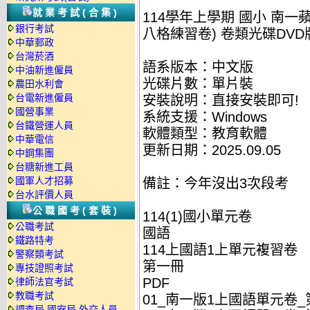
就業考試(合集)
114學年上學期 國小 南
銀行考試
八格練習卷) 卷類光碟DVD
中華郵政
台灣菸酒
語系版本：中文版
中油新進僱員
光碟片數：單片裝
農田水利會
台電新進僱員
安裝說明：直接安裝即可!
國營事業
系統支援：Windows
台鐵營運人員
軟體類型：教育軟體
中華電信
更新日期：2025.09.05
中鋼集團
台糖新進工員
國軍人才招募
備註：今年沒出3次段考
台水評價人員
公職國考(套裝)
114(1)國小單元卷
公職考試
國語
鐵路特考
114上國語1上單元複習卷
警察類考試
第一冊
專技證照考試
PDF
律師法官考試
教職考試
01_南一版1上國語單元卷_第
調查局.國安局.外交人員