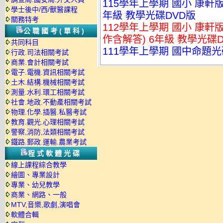
115學年上學期 國小 康軒
學士後中/西/獸醫課程
年級 教學光碟DVD版
關務特考
112學年上學期 國小 康
公職國考(單科)
作含解答) 6年級 教學光碟D
共同科目
111學年上學期 國中命題光
行政.司法相關考試
商業.會計相關考試
電子.電機.資訊相關考試
土木.結構.機械相關考試
測量.水利.環工相關考試
社會.地政.不動產相關考試
物理.化學.插醫.私醫考試
教育.觀光.心理相關考試
警察,消防,法類相關考試
鐵路.郵政.運輸.農業考試
程式軟體光碟
線上課程綜合教學
繪圖、專業設計
專業、幼兒教學
商業、網路、一般
MTV,音樂,歌劇,演唱會
軟體合輯