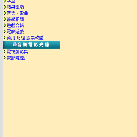
字型
蘋果電腦
音樂、歌曲
醫學相關
遊戲合輯
電腦遊戲
商用.財經.股票軟體
音樂電影光碟
電視劇影集
電影院線片