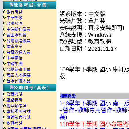
就業考試(合集)
銀行考試
語系版本：中文版
中華郵政
光碟片數：單片裝
台灣菸酒
安裝說明：直接安裝即可!
中油新進僱員
系統支援：Windows
農田水利會
台電新進僱員
軟體類型：教育軟體
國營事業
更新日期：2021.01.17
台鐵營運人員
中華電信
中鋼集團
109學年下學期 國小 康軒
台糖新進工員
國軍人才招募
版
台水評價人員
公職國考(套裝)
公職考試
相關商品:
鐵路特考
113學年下學期 國小 南一
警察類考試
+習作+教師專用習作+教師手冊
專技證照考試
裝)
律師法官考試
教職考試
110學年下學期 國小命題光
調查局.國安局.外交人員