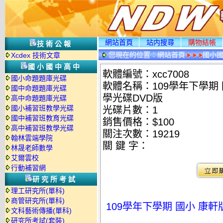
網站首頁
站内搜尋
購物結帳
技術公報
您現在的位置：
網站首頁
國小
Xcdex 技術文章
國小國中高中
軟體編號：xcc7008
國小命題題庫光碟
軟體名稱：109學年下學期 
國中命題題庫光碟
學光碟DVD版
高中命題題庫光碟
國小補習班教學光碟
光碟片數：1
國中補習班教育光碟
銷售價格：$100
高中補習班教學光碟
關注次數：
19219
翰林雲端學院
關 鍵 字：
林晟老師數學
艾爾雲校
行動補習網
研究所考試
理工研究所(單科)
商管研究所(單科)
109學年下學期 國小 康軒
文科藝術傳播(單科)
研究所考試(套裝)