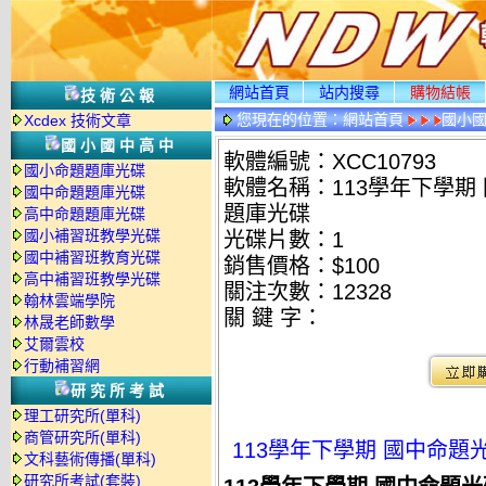
網站首頁
站内搜尋
購物結帳
技術公報
您現在的位置：
網站首頁
國小
Xcdex 技術文章
國小國中高中
軟體編號：XCC10793
國小命題題庫光碟
軟體名稱：113學年下學期 
國中命題題庫光碟
題庫光碟
高中命題題庫光碟
國小補習班教學光碟
光碟片數：1
國中補習班教育光碟
銷售價格：$100
高中補習班教學光碟
關注次數：
12328
翰林雲端學院
關 鍵 字：
林晟老師數學
艾爾雲校
行動補習網
研究所考試
理工研究所(單科)
商管研究所(單科)
113學年下學期 國中命題光
文科藝術傳播(單科)
研究所考試(套裝)