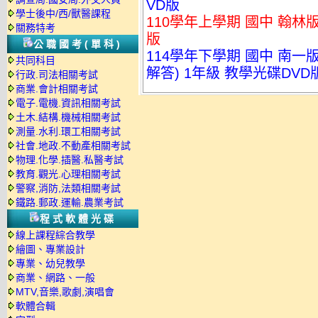
VD版
學士後中/西/獸醫課程
110學年上學期 國中 翰林版
關務特考
版
公職國考(單科)
114學年下學期 國中 南
共同科目
解答) 1年級 教學光碟DVD
行政.司法相關考試
商業.會計相關考試
電子.電機.資訊相關考試
土木.結構.機械相關考試
測量.水利.環工相關考試
社會.地政.不動產相關考試
物理.化學.插醫.私醫考試
教育.觀光.心理相關考試
警察,消防,法類相關考試
鐵路.郵政.運輸.農業考試
程式軟體光碟
線上課程綜合教學
繪圖、專業設計
專業、幼兒教學
商業、網路、一般
MTV,音樂,歌劇,演唱會
軟體合輯