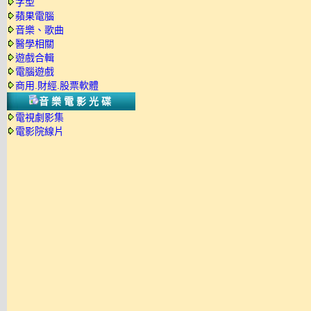
字型
蘋果電腦
音樂、歌曲
醫學相關
遊戲合輯
電腦遊戲
商用.財經.股票軟體
音樂電影光碟
電視劇影集
電影院線片