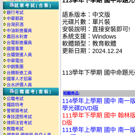
113學年下學期 國中命題光
就業考試(合集)
銀行考試
語系版本：中文版
中華郵政
光碟片數：單片裝
台灣菸酒
安裝說明：直接安裝即可!
中油新進僱員
系統支援：Windows
農田水利會
台電新進僱員
軟體類型：教育軟體
國營事業
更新日期：2024.12.24
台鐵營運人員
中華電信
中鋼集團
113學年下學期 國中命題光
台糖新進工員
國軍人才招募
台水評價人員
公職國考(套裝)
相關商品:
公職考試
114學年上學期 國中 南一
鐵路特考
學光碟DVD版
警察類考試
111學年下學期 國中 翰林
專技證照考試
D版
律師法官考試
教職考試
111學年上學期 國中 南一
調查局.國安局.外交人員