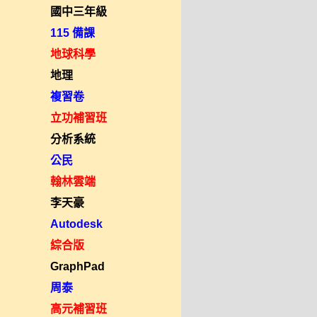
國中三年級
115 備課
地球科學
地理
複習卷
立功補習班
分析系統
公民
翰林雲端
李天豪
Autodesk
綜合版
GraphPad
周泰
高元補習班