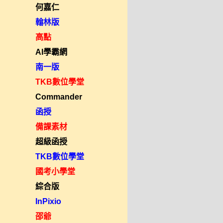
何嘉仁
翰林版
高點
AI學霸網
南一版
TKB數位學堂
Commander
函授
備課素材
超級函授
TKB數位學堂
國考小學堂
綜合版
InPixio
邵爺