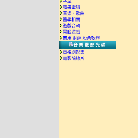
字型
蘋果電腦
音樂、歌曲
醫學相關
遊戲合輯
電腦遊戲
商用.財經.股票軟體
音樂電影光碟
電視劇影集
電影院線片