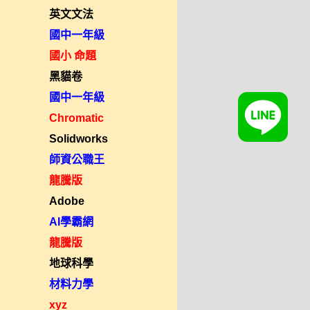
英文文法
國中一年級
國小 命題
黑貓卷
國中一年級
Chromatic
Solidworks
師資公職王
龍騰版
Adobe
AI學霸網
龍騰版
地球科學
材料力學
xyz