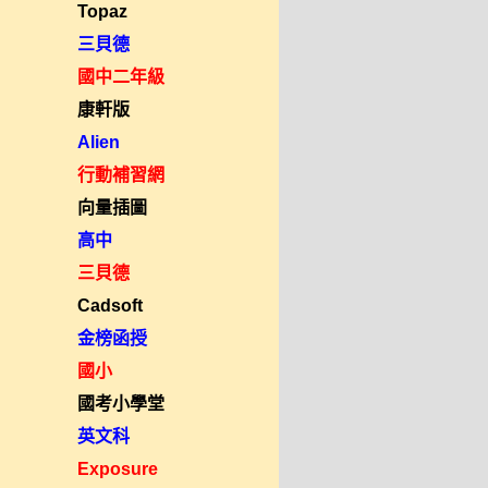
Topaz
三貝德
國中二年級
康軒版
Alien
行動補習網
向量插圖
高中
三貝德
Cadsoft
金榜函授
國小
國考小學堂
英文科
Exposure