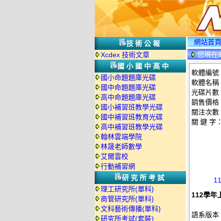
網站首
技術公報
您現在
Xcdex 技術文章
國小國中高中
軟體編號：
國小命題題庫光碟
軟體名稱：
國中命題題庫光碟
光碟片數
高中命題題庫光碟
銷售價格：
國小補習班教學光碟
關注次數
國中補習班教育光碟
關 鍵 字
高中補習班教學光碟
翰林雲端學院
林晟老師數學
艾爾雲校
行動補習網
研究所考試
1
理工研究所(單科)
112學年
商管研究所(單科)
文科藝術傳播(單科)
語系版本
研究所考試(套裝)