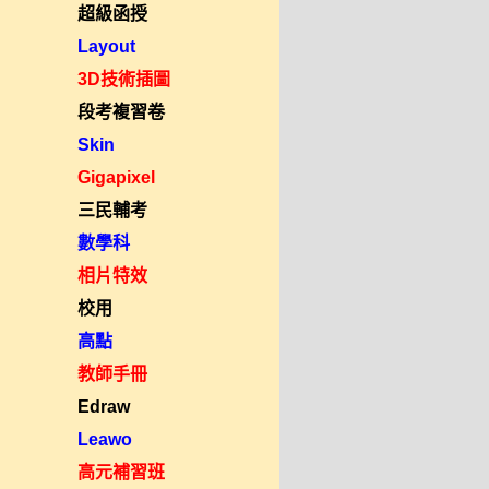
超級函授
Layout
3D技術插圖
段考複習卷
Skin
Gigapixel
三民輔考
數學科
相片特效
校用
高點
教師手冊
Edraw
Leawo
高元補習班