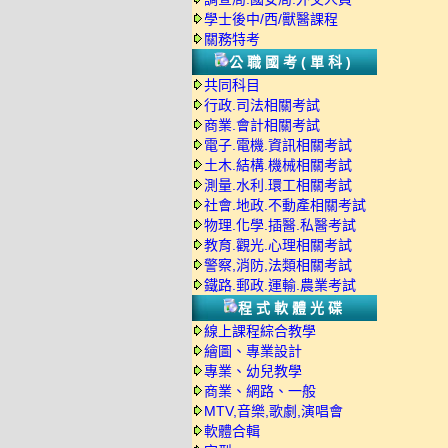
學士後中/西/獸醫課程
關務特考
公職國考(單科)
共同科目
行政.司法相關考試
商業.會計相關考試
電子.電機.資訊相關考試
土木.結構.機械相關考試
測量.水利.環工相關考試
社會.地政.不動產相關考試
物理.化學.插醫.私醫考試
教育.觀光.心理相關考試
警察,消防,法類相關考試
鐵路.郵政.運輸.農業考試
程式軟體光碟
線上課程綜合教學
繪圖、專業設計
專業、幼兒教學
商業、網路、一般
MTV,音樂,歌劇,演唱會
軟體合輯