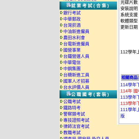
光碟片數
就業考試(合集)
安裝說明
銀行考試
系統支援：
中華郵政
軟體類型
台灣菸酒
更新日期：2
中油新進僱員
農田水利會
台電新進僱員
國營事業
112學年
台鐵營運人員
中華電信
中鋼集團
台糖新進工員
相關商品:
國軍人才招募
114學年
台水評價人員
114年 
公職國考(套裝)
113學年
公職考試
113學年
鐵路特考
111學年
警察類考試
版
專技證照考試
律師法官考試
教職考試
調查局.國安局.外交人員