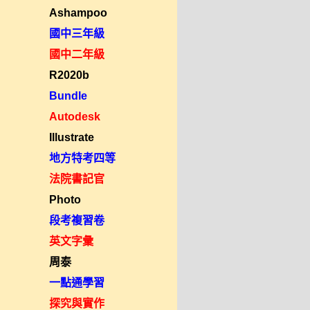
Ashampoo
國中三年級
國中二年級
R2020b
Bundle
Autodesk
Illustrate
地方特考四等
法院書記官
Photo
段考複習卷
英文字彙
周泰
一點通學習
探究與實作