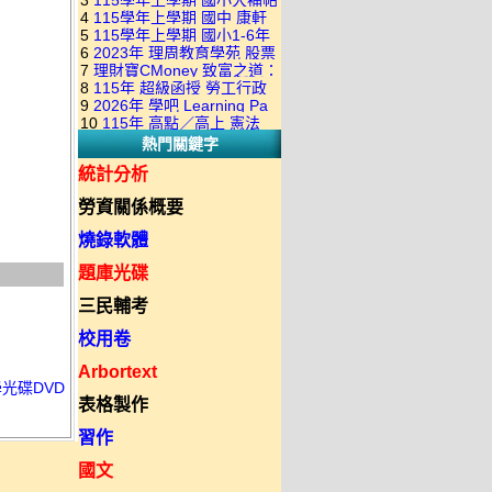
3
115學年上學期 國小大補帖
康軒版 國語+數學+社會+生活
+自然 1-6年級 教學光碟DVD
4
115學年上學期 國中 康軒
翰林版 國語+數學+社會+生活
+自然 1-6年級 教學光碟DVD
版(3DVD)
5
115學年上學期 國小1-6年
各科平時練習卷&段考複習卷
+自然 1-6年級 教學光碟DVD
版(3DVD)
6
2023年 理周教育學苑 股票
級 習作解答(含康軒.南一.翰林
(補充資源全收錄) DVD版(2片
版(3DVD)
7
理財寶CMoney 致富之道：
當沖煉金術 主講：朱家泓 國
全版本.全科目)合輯版 DVD版
裝)
8
115年 超級函授 勞工行政
上班族飆股攻略班 主講：朱
語發音 DVD版
9
2026年 學吧 Learning Pa
與勞工立法概要 18堂課+總複
家泓+林穎 國語發音 DVD版
10
115年 高點／高上 憲法
小王子 當沖X波段 08課 國語
習 陸川老師 含PDF講義 函授
熱門關鍵字
18堂課 宗台大老師 含PDF講
發音 DVD版(2DVD)
DVD(7DVD)
義 函授DVD(8DVD)【適用於
統計分析
律師司法考試】
勞資關係概要
燒錄軟體
題庫光碟
三民輔考
校用卷
Arbortext
光碟DVD
表格製作
習作
國文