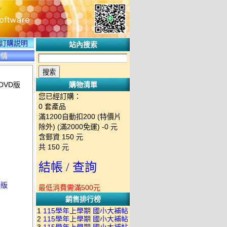
訂購説明
站內搜索
詳情
DVD版
購物清單
您已經訂購：
0
套產品
滿1200自動扣200 (特價片
除外) (滿2000免運)
-0 元
含郵資
150
元
共
150
元
結帳 / 查詢
D版
最低消費需滿500元
銷售排行榜
1
115學年上學期 國小大補帖
2
115學年上學期 國小大補帖
南一版 國語+數學+社會+生活