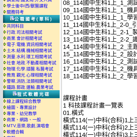
08_114國中生科1上_1_測試
學士後中/西/獸醫課程
09_114國中生科1上_1_機具
關務特考
10_114國中生科1上_1_學習
公職國考(單科)
11_114國中生科1上_2-0_
共同科目
12_114國中生科1上_2-1_
行政.司法相關考試
商業.會計相關考試
13_114國中生科1上_2-2_
電子.電機.資訊相關考試
14_114國中生科1上_2_主題
土木.結構.機械相關考試
15_114國中生科1上_2_設計
測量.水利.環工相關考試
16_114國中生科1上_2_測試
社會.地政.不動產相關考試
17_114國中生科1上_2_機具
物理.化學.插醫.私醫考試
教育.觀光.心理相關考試
18_114國中生科1上_2_學習
警察,消防,法類相關考試
鐵路.郵政.運輸.農業考試
程式軟體光碟
課程計畫
線上課程綜合教學
1 科技課程計畫一覽表
繪圖、專業設計
01.橫式
專業、幼兒教學
橫式114(一)中科(合科)1
商業、網路、一般
MTV,音樂,歌劇,演唱會
橫式114(一)中科(合科)2
軟體合輯
橫式114(一)中科(合科)3