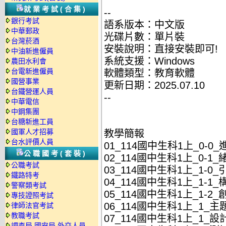
就業考試(合集)
--
銀行考試
語系版本：中文版
中華郵政
光碟片數：單片裝
台灣菸酒
安裝說明：直接安裝即可!
中油新進僱員
系統支援：Windows
農田水利會
台電新進僱員
軟體類型：教育軟體
國營事業
更新日期：2025.07.10
台鐵營運人員
--
中華電信
中鋼集團
台糖新進工員
國軍人才招募
教學簡報
台水評價人員
01_114國中生科1上_0-0
公職國考(套裝)
02_114國中生科1上_0-1_
公職考試
03_114國中生科1上_1-0_
鐵路特考
04_114國中生科1上_1-1_
警察類考試
05_114國中生科1上_1-2_
專技證照考試
06_114國中生科1上_1_主題
律師法官考試
教職考試
07_114國中生科1上_1_設計
調查局.國安局.外交人員