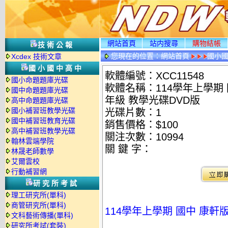
網站首頁
站内搜尋
購物結帳
技術公報
您現在的位置：
網站首頁
國小
Xcdex 技術文章
國小國中高中
軟體編號：XCC11548
國小命題題庫光碟
軟體名稱：114學年上學期 
國中命題題庫光碟
年級 教學光碟DVD版
高中命題題庫光碟
國小補習班教學光碟
光碟片數：1
國中補習班教育光碟
銷售價格：$100
高中補習班教學光碟
關注次數：
10994
翰林雲端學院
關 鍵 字：
林晟老師數學
艾爾雲校
行動補習網
研究所考試
理工研究所(單科)
商管研究所(單科)
114學年上學期 國中 康軒
文科藝術傳播(單科)
研究所考試(套裝)