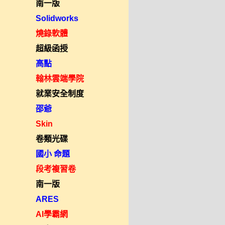
南一版
Solidworks
燒錄軟體
超級函授
高點
翰林雲端學院
就業安全制度
邵爺
Skin
卷類光碟
國小 命題
段考複習卷
南一版
ARES
AI學霸網