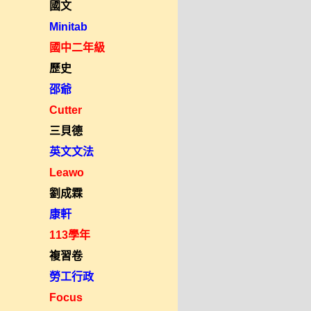
國文
Minitab
國中二年級
歷史
邵爺
Cutter
三貝德
英文文法
Leawo
劉成霖
康軒
113學年
複習卷
勞工行政
Focus