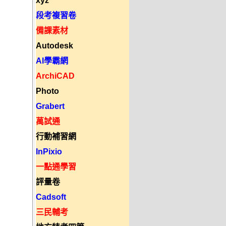
xyz
段考複習卷
備課素材
Autodesk
AI學霸網
ArchiCAD
Photo
Grabert
萬試通
行動補習網
InPixio
一點通學習
評量卷
Cadsoft
三民輔考