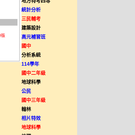
地方特考四等
統計分析
三民輔考
建築設計
D版
高元補習班
國中
分析系統
114學年
國中二年級
地球科學
公民
國中三年級
翰林
相片特效
地球科學