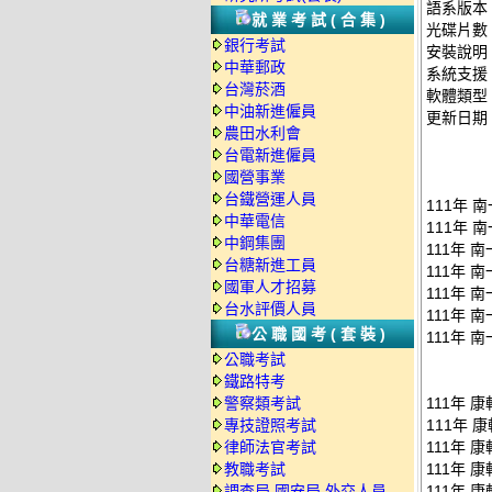
語系版本
就業考試(合集)
光碟片數
銀行考試
安裝說明
中華郵政
系統支援：
台灣菸酒
軟體類型
中油新進僱員
更新日期：2
農田水利會
台電新進僱員
國營事業
台鐵營運人員
111年 
中華電信
111年 
中鋼集團
111年 
台糖新進工員
111年 
國軍人才招募
111年 
台水評價人員
111年 
公職國考(套裝)
111年 
公職考試
鐵路特考
警察類考試
111年 
專技證照考試
111年 
律師法官考試
111年 
教職考試
111年 
調查局.國安局.外交人員
111年 