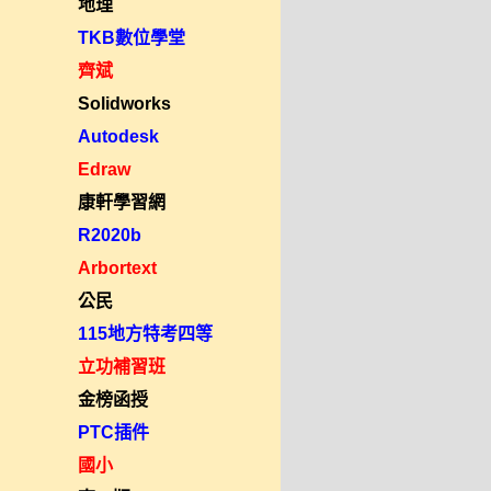
地理
TKB數位學堂
齊斌
Solidworks
Autodesk
Edraw
康軒學習網
R2020b
Arbortext
公民
115地方特考四等
立功補習班
金榜函授
PTC插件
國小