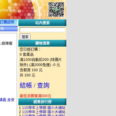
訂購説明
站內搜索
詳情
.麻辣複
購物清單
您已經訂購：
0
套產品
滿1200自動扣200 (特價片
除外) (滿2000免運)
-0 元
含郵資
150
元
共
150
元
結帳 / 查詢
最低消費需滿500元
講義.金安
銷售排行榜
1
115學年上學期 國小大補帖
2
115學年上學期 國小大補帖
南一版 國語+數學+社會+生活