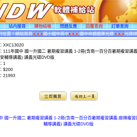
頁
站内搜尋
購物結帳
問題反應
回覆查詢
訂單查詢
的位置：
網站首頁
國小國中高中
國中命題題庫光碟
光碟
XXC13020
：111年國中 國一升國二 暑期複習講義 1-2冊(含南一百分百暑期複習講義
安輔導講義) 講義光碟DVD版
：1
$200
：
21993
：
國中 國一升國二 暑期複習講義 1-2冊(含南一百分百暑期複習講義.麻辣複習
輔導講義) 講義光碟DVD版