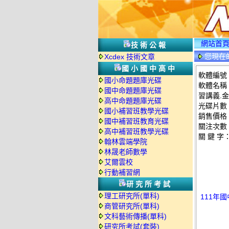
網站首
技術公報
您現在
Xcdex 技術文章
國小國中高中
軟體編號：
國小命題題庫光碟
軟體名稱
國中命題題庫光碟
習講義.金
高中命題題庫光碟
光碟片數
國小補習班教學光碟
銷售價格：
國中補習班教育光碟
關注次數
高中補習班教學光碟
關 鍵 字
翰林雲端學院
林晟老師數學
艾爾雲校
行動補習網
研究所考試
理工研究所(單科)
111年
商管研究所(單科)
文科藝術傳播(單科)
研究所考試(套裝)