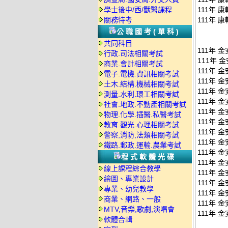
學士後中/西/獸醫課程
111年 
關務特考
111年 
公職國考(單科)
共同科目
111年 
行政.司法相關考試
111年 
商業.會計相關考試
111年 
電子.電機.資訊相關考試
111年 
土木.結構.機械相關考試
111年 
測量.水利.環工相關考試
111年 
社會.地政.不動產相關考試
111年 
物理.化學.插醫.私醫考試
111年 
教育.觀光.心理相關考試
111年 
警察,消防,法類相關考試
111年 
鐵路.郵政.運輸.農業考試
111年 
程式軟體光碟
111年 
線上課程綜合教學
111年 
繪圖、專業設計
111年 
專業、幼兒教學
111年 
商業、網路、一般
111年 
MTV,音樂,歌劇,演唱會
111年 
軟體合輯