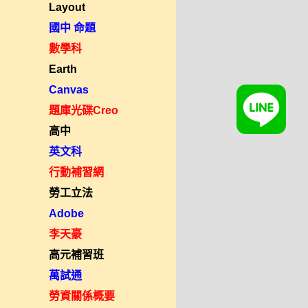
Layout
國中 命題
數學科
Earth
Canvas
題庫光碟Creo
高中
英文科
行動補習網
勞工立法
Adobe
李天豪
高元補習班
萬試通
勞資關係概要