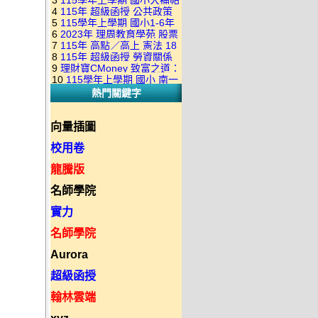
3
115學年上學期 國小大補帖
康軒版 國語+數學+社會+生活
+自然 1-6年級 教學光碟DVD
4
115年 超級函授 公共政策
翰林版 國語+數學+社會+生活
+自然 1-6年級 教學光碟DVD
版(3DVD)
5
115學年上學期 國小1-6年
22堂課+總複習 張楚老師 含
+自然 1-6年級 教學光碟DVD
版(3DVD)
6
2023年 理周教育學苑 股票
級 習作解答(含康軒.南一.翰林
PDF講義 函授DVD(9DVD)
版(3DVD)
7
115年 高點／高上 憲法 18
當沖煉金術 主講：朱家泓 國
全版本.全科目)合輯版 DVD版
8
115年 超級函授 勞資關係
堂課 宗台大老師 含PDF講義
語發音 DVD版
9
理財寶CMoney 致富之道：
概要 11堂課+總複習 陸川老
函授DVD(8DVD)【適用於律
10
115學年上學期 國小 南一
上班族飆股攻略班 主講：朱
師 含PDF講義 函授
師司法考試】
熱門關鍵字
版 教師手冊(全年級、全領域)
家泓+林穎 國語發音 DVD版
DVD(5DVD)
教學光碟DVD版
向量插圖
校用卷
龍騰版
名師學院
實力
名師學院
Aurora
超級函授
翰林雲端