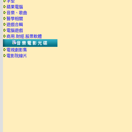
字型
蘋果電腦
音樂、歌曲
醫學相關
遊戲合輯
電腦遊戲
商用.財經.股票軟體
音樂電影光碟
電視劇影集
電影院線片