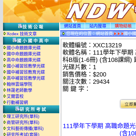
網站首頁
站内搜尋
購物結帳
技術公報
您現在的位置：
網站首頁
國小
Xcdex 技術文章
國小國中高中
軟體編號：XXC13219
國小命題題庫光碟
軟體名稱：111學年下學期
國中命題題庫光碟
科B版(1-6冊) (含108課綱
高中命題題庫光碟
國小補習班教學光碟
光碟片數：1
國中補習班教育光碟
銷售價格：$200
高中補習班教學光碟
關注次數：
29434
翰林雲端學院
關 鍵 字：
林晟老師數學
艾爾雲校
行動補習網
研究所考試
理工研究所(單科)
商管研究所(單科)
111學年下學期 高職命題光
文科藝術傳播(單科)
(含1
研究所考試(套裝)