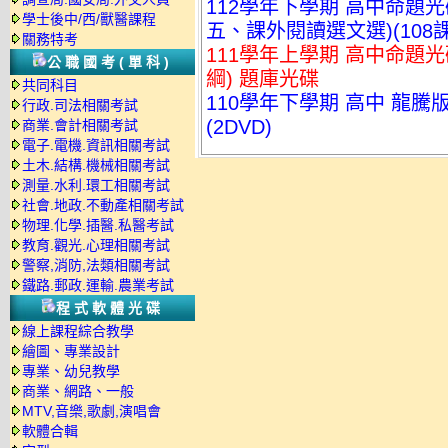
112學年下學期 高中命題
學士後中/西/獸醫課程
五、課外閱讀選文選)(108
關務特考
111學年上學期 高中命題光碟
公職國考(單科)
綱) 題庫光碟
共同科目
110學年下學期 高中 龍騰版
行政.司法相關考試
(2DVD)
商業.會計相關考試
電子.電機.資訊相關考試
土木.結構.機械相關考試
測量.水利.環工相關考試
社會.地政.不動產相關考試
物理.化學.插醫.私醫考試
教育.觀光.心理相關考試
警察,消防,法類相關考試
鐵路.郵政.運輸.農業考試
程式軟體光碟
線上課程綜合教學
繪圖、專業設計
專業、幼兒教學
商業、網路、一般
MTV,音樂,歌劇,演唱會
軟體合輯