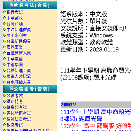
就業考試(合集)
--
銀行考試
語系版本：中文版
中華郵政
光碟片數：單片裝
台灣菸酒
安裝說明：直接安裝即可!
中油新進僱員
系統支援：Windows
農田水利會
台電新進僱員
軟體類型：教育軟體
國營事業
更新日期：2023.01.19
台鐵營運人員
--
中華電信
中鋼集團
111學年下學期 高職命題光
台糖新進工員
國軍人才招募
(含108課綱) 題庫光碟
台水評價人員
公職國考(套裝)
--
公職考試
鐵路特考
相關商品:
警察類考試
111學年上學期 高中命題光碟 
專技證照考試
8課綱) 題庫光碟
律師法官考試
教職考試
113學年 高中 龍騰版 選修
調查局.國安局.外交人員